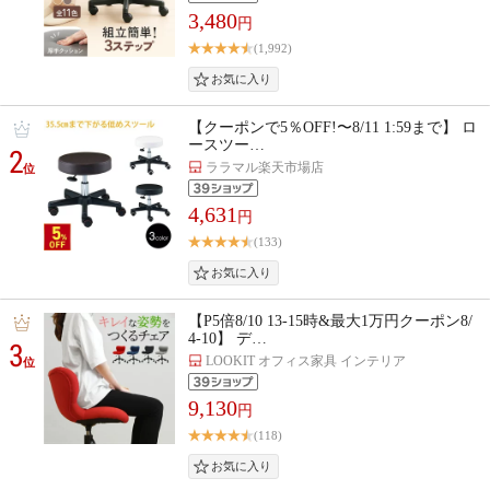
3,480
円
(1,992)
【クーポンで5％OFF!〜8/11 1:59まで】 ロ
ースツー…
2
ララマル楽天市場店
位
4,631
円
(133)
【P5倍8/10 13-15時&最大1万円クーポン8/
4-10】 デ…
3
LOOKIT オフィス家具 インテリア
位
9,130
円
(118)