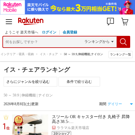
ようこそ 楽天市場へ
ログイン
会員登録
インテリア・寝具・収納
>
イス・チェア
>
50 ～ 59.9,伸縮機能,ナイロン
ランキング一覧
イス・チェアランキング
条件で絞り込む
50 ～ 59.9 | 伸縮機能 | ナイロン
2026年8月8日(土)更新
期間
スツール OR キャスター付き 丸椅子 昇降
高さ38.5-…
1
ララマル楽天市場店
位