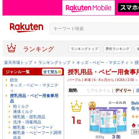
ランキング
ランキングトップ
男性ランキング
楽天市場トップ
>
ランキングトップ
>
キッズ・ベビー・マタニティ
>
授
授乳用品・ベビー用食事
ジャンル一覧
総合
パープル | 本体 | 6 - 8ヵ月から | ICEA | 2.00 ～ 
キッズ・ベビー・マタニテ
ィ
期間:
リアルタイム
|
デイリー
|
授乳用品・ベビー用食事用
品
Bu
粉ミルク
缶
液体ミルク
哺乳瓶・授乳用品
洗浄・消毒用品
E
離乳食・ベビーフード
離乳食・ベビーフード調理
器具