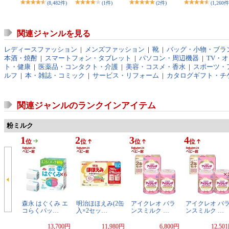
(8,482件)
(1件)
(2件)
(1,260件
関連ジャンルを見る
レディースファッション
|
メンズファッション
|
靴
|
バッグ・小物・ブラ
本酒・焼酎
|
スマートフォン・タブレット
|
パソコン・周辺機器
|
TV・
ト・健康
|
医薬品・コンタクト・介護
|
美容・コスメ・香水
|
スポーツ・
ルフ
|
本・雑誌・コミック
|
サービス・リフォーム
|
カタログギフト・チ
関連ジャンルのランクインアイテム
粉ミルク
1
2
3
4
位
位
位
位
森永 はぐくみ エ
明治ほほえみ(2缶
アイクレオ バラ
アイクレオ バ
コらくパッ…
入×2セッ…
ンスミルク …
ンスミルク …
13,700円
11,980円
6,800円
12,50