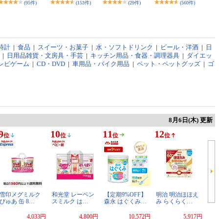
(95件)
(153件)
(29件)
(560件)
時計
|
食品
|
スイーツ・お菓子
|
水・ソフトドリンク
|
ビール・洋酒
|
日
|
日用品雑貨・文房具・手芸
|
キッチン用品・食器・調理器具
|
ダイエッ
レビゲーム
|
CD・DVD
|
車用品・バイク用品
|
ペット・ペットグッズ
|
ゴ
8月6日(木) 更新
9
10
11
12
位
位
位
位
雪印メグミルク
和光堂 レーベン
【定期9%OFF】
明治 明治ほほえ
ぴゅあ 缶 8…
スミルク は…
森永 はぐくみ…
み らくらく…
4,033円
4,800円
10,572円
5,917円