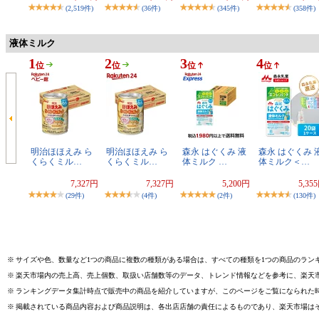
(2,519件)
(36件)
(345件)
(358件)
液体ミルク
1
2
3
4
位
位
位
位
明治ほほえみ ら
明治ほほえみ ら
森永 はぐくみ 液
森永 はぐくみ 
くらくミル…
くらくミル…
体ミルク …
体ミルク＜…
7,327円
7,327円
5,200円
5,35
(29件)
(4件)
(2件)
(130件)
※
サイズや色、数量など1つの商品に複数の種類がある場合は、すべての種類を1つの商品のラン
※
楽天市場内の売上高、売上個数、取扱い店舗数等のデータ、トレンド情報などを参考に、楽天
※
ランキングデータ集計時点で販売中の商品を紹介していますが、このページをご覧になられた
※
掲載されている商品内容および商品説明は、各出店店舗の責任によるものであり、楽天市場は