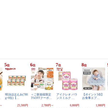
5
6
7
8
位
位
位
位
ー
明治ほほえみ(780
＜ご新規様限定
アイクレオ バラ
【ポイント5倍】
…
g×8缶)【…
5%OFFクーポ…
ンスミルク …
お食事エプ…
円～
25,500円
2,780円～
6,800円
1,980円