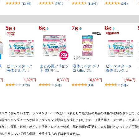
(124件)
(77件)
(111件)
(2件)
5
6
7
8
位
位
位
位
液
ビーンスターク
まとめ買い 5セッ
液体ミルク グリ
ビーンスターク
液体ミルク…
ト 雪印ビ…
コ Glico ア…
液体ミルク…
5円
1,826円
8,330円
16,696円
1,964円
(12件)
(4件)
(1件)
(5件)
キングに含んでいます。ランキングページでは、代表として最安値の商品の価格や送料を表示してい
市場ランキングチームが独自にランキング順位を作成しております。（通常購入、クーポン、定期・
時点で、価格・送料・ポイント倍数・レビュー情報・配送情報の変更や、売り切れとなっている可能
その内容について何ら保証、推奨するものではありません。