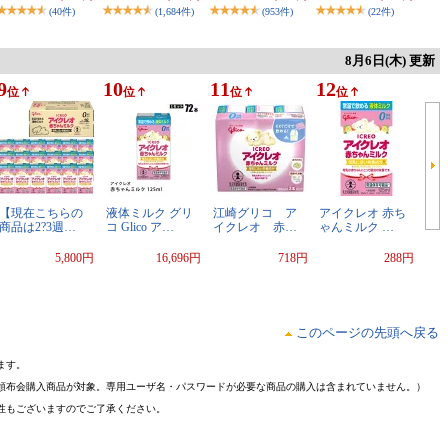
(40件)
(1,684件)
(953件)
(22件)
8月6日(木) 更新
9
10
11
12
位
位
位
位
【現在こちらの
液体ミルク グリ
江崎グリコ ア
アイクレオ 赤ち
商品は2?3週…
コ Glico ア…
イクレオ 赤…
ゃんミルク …
5,800円
16,696円
718円
288円
このページの先頭へ戻る
ます。
頒布会購入商品が対象。専用ユーザ名・パスワードが必要な商品の購入は含まれていません。）
性もございますのでご了承ください。