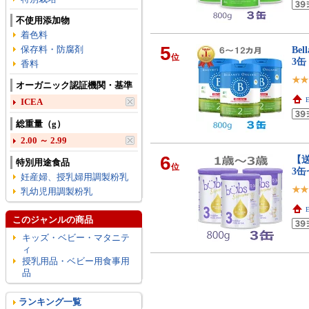
不使用添加物
着色料
5
保存料・防腐剤
Be
位
3
香料
オーガニック認証機関・基準
E
ICEA
総重量（g）
2.00 ～ 2.99
6
【送
特別用途食品
位
3
妊産婦、授乳婦用調製粉乳
乳幼児用調製粉乳
E
このジャンルの商品
キッズ・ベビー・マタニテ
ィ
授乳用品・ベビー用食事用
品
ランキング一覧