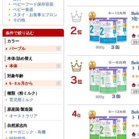
ベビーフード保存容器
ベビー食器
Bu
スタイ・お食事エプロン
3
その他
条件で絞り込む
E
カラー
パープル
本体/詰め替え
Bu
本体
ト
対象年齢
6 - 8ヵ月から
E
種類（粉ミルク）
育児用ミルク
原産国/製造国
4
Bu
位
オーストラリア
ト
自然派志向
オーガニック・有機
E
特別栽培