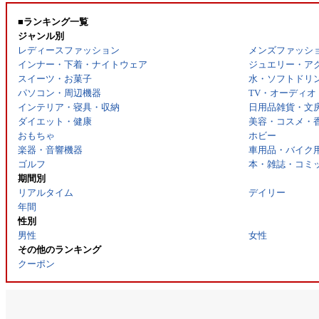
■ランキング一覧
ジャンル別
レディースファッション
メンズファッシ
インナー・下着・ナイトウェア
ジュエリー・ア
スイーツ・お菓子
水・ソフトドリ
パソコン・周辺機器
TV・オーディオ
インテリア・寝具・収納
日用品雑貨・文
ダイエット・健康
美容・コスメ・
おもちゃ
ホビー
楽器・音響機器
車用品・バイク
ゴルフ
本・雑誌・コミ
期間別
リアルタイム
デイリー
年間
性別
男性
女性
その他のランキング
クーポン