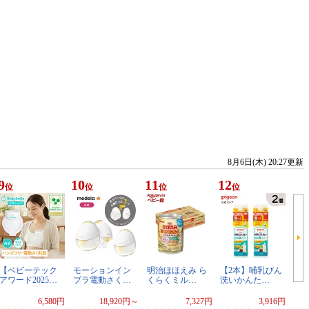
8月6日(木) 20:27更新
9
10
11
12
位
位
位
位
【ベビーテック
モーションイン
明治ほほえみ ら
【2本】哺乳びん
アワード2025…
ブラ電動さく…
くらくミル…
洗いかんた…
6,580円
18,920円～
7,327円
3,916円