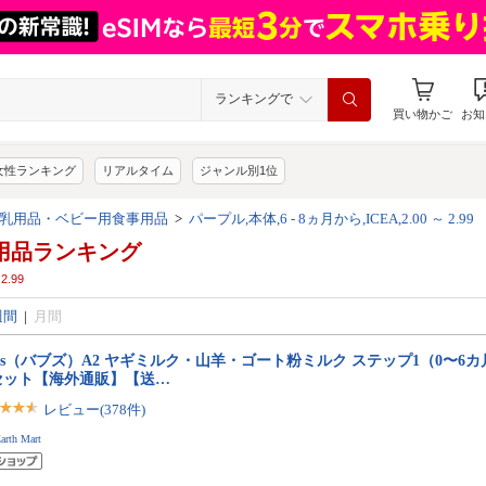
ランキングで
買い物かご
お知
女性ランキング
リアルタイム
ジャンル別1位
乳用品・ベビー用食事用品
>
パープル,本体,6 - 8ヵ月から,ICEA,2.00 ～ 2.99
用品ランキング
2.99
週間
|
月間
bs（バブズ）A2 ヤギミルク・山羊・ゴート粉ミルク ステップ1（0〜6カ月）大
セット【海外通販】【送…
レビュー(378件)
arth Mart