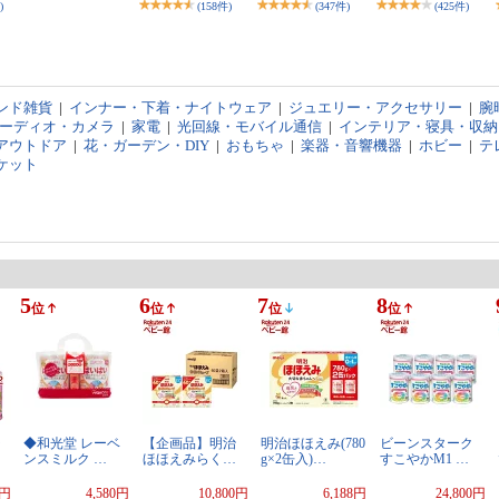
)
(158件)
(347件)
(425件)
ンド雑貨
|
インナー・下着・ナイトウェア
|
ジュエリー・アクセサリー
|
腕
オーディオ・カメラ
|
家電
|
光回線・モバイル通信
|
インテリア・寝具・収納
アウトドア
|
花・ガーデン・DIY
|
おもちゃ
|
楽器・音響機器
|
ホビー
|
テ
ケット
5
6
7
8
位
位
位
位
ラ
◆和光堂 レーベ
【企画品】明治
明治ほほえみ(780
ビーンスターク
ンスミルク …
ほほえみらく…
g×2缶入)…
すこやかM1 …
1円
4,580円
10,800円
6,188円
24,800円