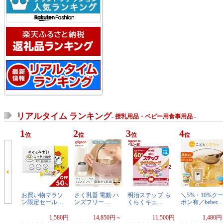
リアルタイム ランキング
- 授乳用品・ベビー用食事用品 -
1
2
3
4
位
位
位
位
お買い物マラソ
さく乳器 電動 ハ
明治ステップ ら
＼5%・10%ク
ン限定セール…
ンズフリー…
くらくキュ…
ポン有／bebec
1,580円
14,850円～
11,500円
1,480