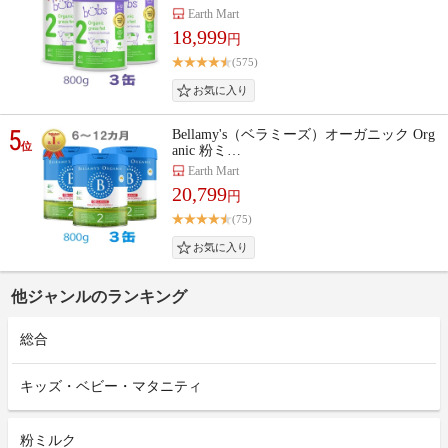
Earth Mart
18,999
円
(575)
5
Bellamy's（ベラミーズ）オーガニック Org
位
anic 粉ミ…
Earth Mart
20,799
円
(75)
他ジャンルのランキング
総合
キッズ・ベビー・マタニティ
粉ミルク