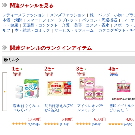
関連ジャンルを見る
レディースファッション
|
メンズファッション
|
靴
|
バッグ・小物・ブラ
本酒・焼酎
|
スマートフォン・タブレット
|
パソコン・周辺機器
|
TV・
ト・健康
|
医薬品・コンタクト・介護
|
美容・コスメ・香水
|
スポーツ・
ルフ
|
本・雑誌・コミック
|
サービス・リフォーム
|
カタログギフト・チ
関連ジャンルのランクインアイテム
粉ミルク
1
2
3
4
位
位
位
位
森永 はぐくみ エ
明治ほほえみ(780
アイクレオ バラ
雪印メグミルク
コらくパッ…
g×2缶入)…
ンスミルク …
ぴゅあ 缶 8…
13,700円
6,188円
6,800円
4,03
(2,523件)
(111件)
(347件)
(40件)