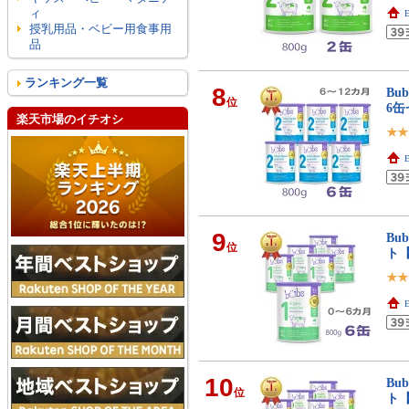
ィ
E
授乳用品・ベビー用食事用
品
ランキング一覧
8
Bu
位
6
楽天市場のイチオシ
E
9
Bu
位
ト
E
10
Bu
位
ト