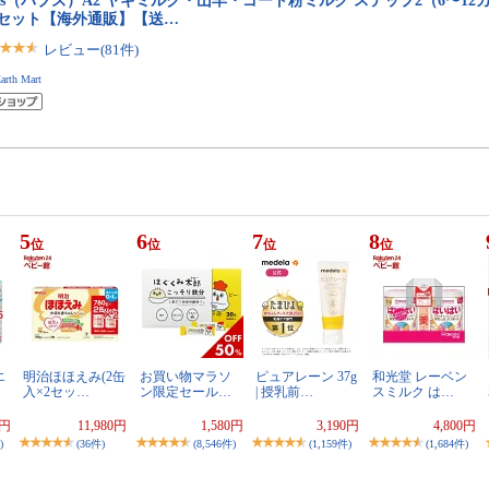
bs（バブズ）A2 ヤギミルク・山羊・ゴート粉ミルク ステップ2（6〜12カ月
缶セット【海外通販】【送…
レビュー(81件)
arth Mart
5
6
7
8
位
位
位
位
エ
明治ほほえみ(2缶
お買い物マラソ
ピュアレーン 37g
和光堂 レーベン
入×2セッ…
ン限定セール…
| 授乳前…
スミルク は…
0円
11,980円
1,580円
3,190円
4,800円
)
(36件)
(8,546件)
(1,159件)
(1,684件)