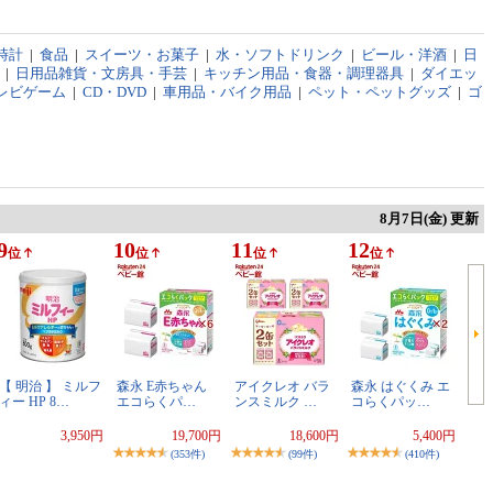
時計
|
食品
|
スイーツ・お菓子
|
水・ソフトドリンク
|
ビール・洋酒
|
日
|
日用品雑貨・文房具・手芸
|
キッチン用品・食器・調理器具
|
ダイエッ
レビゲーム
|
CD・DVD
|
車用品・バイク用品
|
ペット・ペットグッズ
|
ゴ
8月7日(金) 更新
9
10
11
12
位
位
位
位
【 明治 】 ミルフ
森永 E赤ちゃん
アイクレオ バラ
森永 はぐくみ エ
ィー HP 8…
エコらくパ…
ンスミルク …
コらくパッ…
3,950円
19,700円
18,600円
5,400円
(353件)
(99件)
(410件)