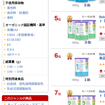
不使用添加物
着色料
保存料・防腐剤
5
Bu
香料
位
ト
オーガニック認証機関・基準
有機JAS
E
USDA（米国農務省）
ECOCERT
EU
ICEA
6
Bu
ABマーク
位
単
総重量（g）
2.00 ～ 2.99
3.00 ～ 4.99
E
特別用途食品
妊産婦、授乳婦用調製粉乳
乳幼児用調製粉乳
7
Bu
位
ト
このジャンルの商品
キッズ・ベビー・マタニテ