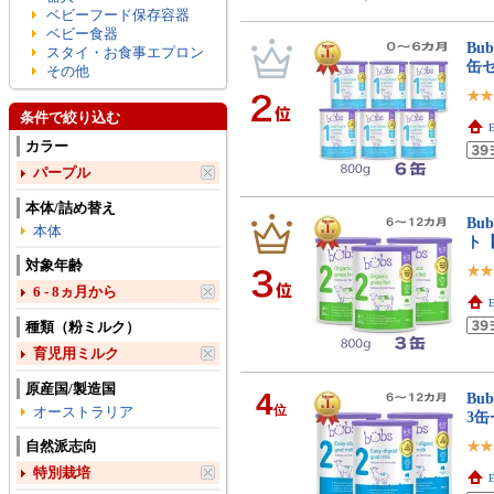
ベビーフード保存容器
ベビー食器
Bu
スタイ・お食事エプロン
缶
その他
条件で絞り込む
E
カラー
パープル
本体/詰め替え
Bu
本体
ト
対象年齢
6 - 8ヵ月から
E
種類（粉ミルク）
育児用ミルク
原産国/製造国
4
Bu
位
オーストラリア
3
自然派志向
特別栽培
E