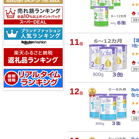
E
11
【送
位
3
E
12
Bu
位
缶
E