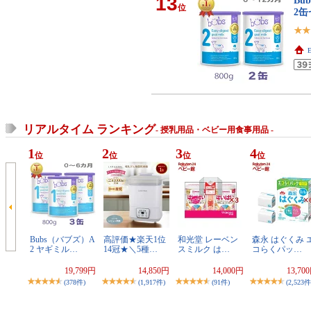
13
Bu
位
2
E
リアルタイム ランキング
- 授乳用品・ベビー用食事用品 -
1
2
3
4
位
位
位
位
Bubs（バブズ）A
高評価★楽天1位
和光堂 レーベン
森永 はぐくみ 
2 ヤギミル…
14冠★＼5種…
スミルク は…
コらくパッ…
19,799円
14,850円
14,000円
13,70
(378件)
(1,917件)
(91件)
(2,523件