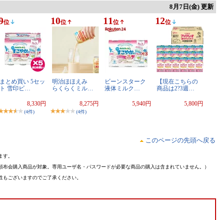
8月7日(金) 更新
9
10
11
12
位
位
位
位
まとめ買い 5セッ
明治ほほえみ
ビーンスターク
【現在こちらの
ト 雪印ビ…
らくらくミル…
液体ミルク…
商品は2?3週…
8,330円
8,275円
5,940円
5,800円
(4件)
(4件)
このページの先頭へ戻る
ます。
頒布会購入商品が対象。専用ユーザ名・パスワードが必要な商品の購入は含まれていません。）
性もございますのでご了承ください。