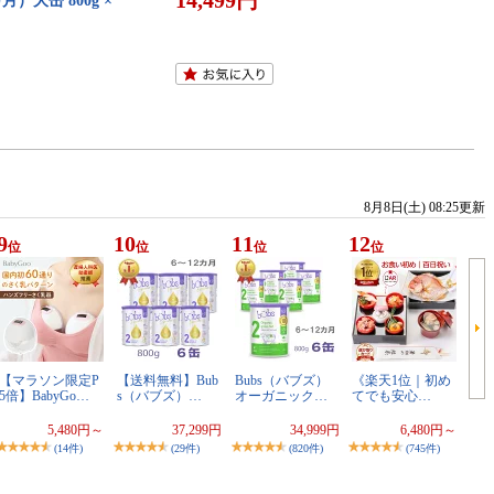
14,499円
）大缶 800g ×
8月8日(土) 08:25更新
9
10
11
12
位
位
位
位
【マラソン限定P
【送料無料】Bub
Bubs（バブズ）
《楽天1位｜初め
5倍】BabyGo…
s（バブズ）…
オーガニック…
てでも安心…
5,480円～
37,299円
34,999円
6,480円～
(14件)
(29件)
(820件)
(745件)