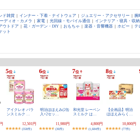
ンド雑貨
|
インナー・下着・ナイトウェア
|
ジュエリー・アクセサリー
|
腕
オーディオ・カメラ
|
家電
|
光回線・モバイル通信
|
インテリア・寝具・収納
アウトドア
|
花・ガーデン・DIY
|
おもちゃ
|
楽器・音響機器
|
ホビー
|
テ
ケット
5
6
7
8
位
位
位
位
アイクレオ バラ
明治ほほえみ(2缶
和光堂 レーベン
【企画品】明治
ンスミルク …
入×2セッ…
スミルク は…
ほほえみらく…
3円
12,501円
11,980円
4,800円
10,800円
(358件)
(36件)
(1,684件)
(77件)