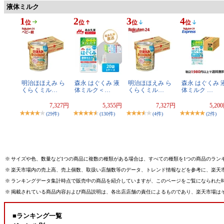
液体ミルク
1
2
3
4
位
位
位
位
明治ほほえみ ら
森永 はぐくみ 液
明治ほほえみ ら
森永 はぐくみ 
くらくミル…
体ミルク＜…
くらくミル…
体ミルク …
7,327円
5,355円
7,327円
5,20
(29件)
(130件)
(4件)
(2件)
※
サイズや色、数量など1つの商品に複数の種類がある場合は、すべての種類を1つの商品のラン
※
楽天市場内の売上高、売上個数、取扱い店舗数等のデータ、トレンド情報などを参考に、楽天
※
ランキングデータ集計時点で販売中の商品を紹介していますが、このページをご覧になられた
※
掲載されている商品内容および商品説明は、各出店店舗の責任によるものであり、楽天市場は
■ランキング一覧