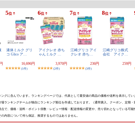
5
6
7
8
位
位
位
位
液
液体ミルク グリ
アイクレオ 赤ち
江崎グリコ アイ
江崎グリコ株式
コ Glico ア…
ゃんミルク …
クレオ 赤ち…
会社 アイク…
0円
16,696円
3,970円
236円
259円
(1件)
(2件)
(3件)
キングに含んでいます。ランキングページでは、代表として最安値の商品の価格や送料を表示してい
市場ランキングチームが独自にランキング順位を作成しております。（通常購入、クーポン、定期・
時点で、価格・送料・ポイント倍数・レビュー情報・配送情報の変更や、売り切れとなっている可能
その内容について何ら保証、推奨するものではありません。