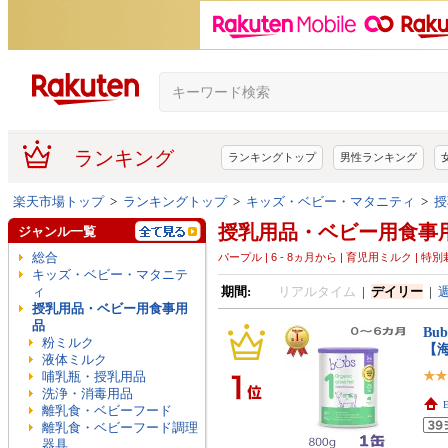
ランキング
ランキングトップ
男性ランキング
楽天市場トップ
>
ランキングトップ
>
キッズ・ベビー・マタニティ
>
授
授乳用品・ベビー用食事
ジャンル一覧
総合
パープル | 6 - 8ヵ月から | 育児用ミルク | 特
キッズ・ベビー・マタニテ
ィ
期間:
リアルタイム
|
デイリー
|
授乳用品・ベビー用食事用
品
Bu
粉ミルク
【
液体ミルク
哺乳瓶・授乳用品
洗浄・消毒用品
E
離乳食・ベビーフード
離乳食・ベビーフード調理
器具