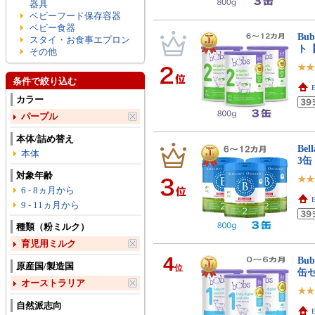
器具
ベビーフード保存容器
ベビー食器
Bu
スタイ・お食事エプロン
ト
その他
条件で絞り込む
E
カラー
パープル
本体/詰め替え
Be
本体
3
対象年齢
6 - 8ヵ月から
E
9 - 11ヵ月から
種類（粉ミルク）
育児用ミルク
4
Bu
原産国/製造国
位
缶
オーストラリア
自然派志向
E