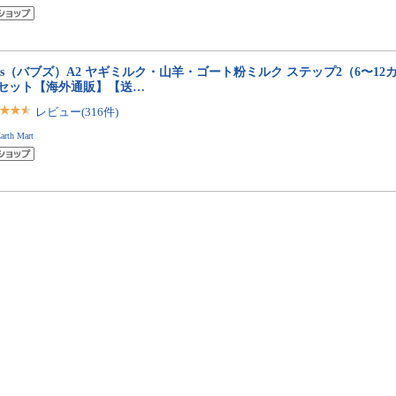
bs（バブズ）A2 ヤギミルク・山羊・ゴート粉ミルク ステップ2（6〜12カ月
缶セット【海外通販】【送…
レビュー(316件)
arth Mart