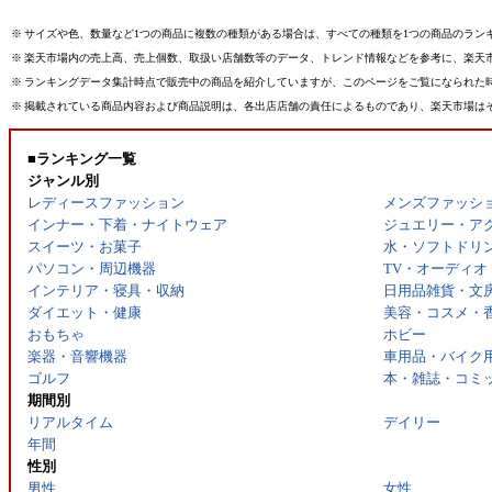
※
サイズや色、数量など1つの商品に複数の種類がある場合は、すべての種類を1つの商品のラン
※
楽天市場内の売上高、売上個数、取扱い店舗数等のデータ、トレンド情報などを参考に、楽天
※
ランキングデータ集計時点で販売中の商品を紹介していますが、このページをご覧になられた
※
掲載されている商品内容および商品説明は、各出店店舗の責任によるものであり、楽天市場は
■ランキング一覧
ジャンル別
レディースファッション
メンズファッシ
インナー・下着・ナイトウェア
ジュエリー・ア
スイーツ・お菓子
水・ソフトドリ
パソコン・周辺機器
TV・オーディオ
インテリア・寝具・収納
日用品雑貨・文
ダイエット・健康
美容・コスメ・
おもちゃ
ホビー
楽器・音響機器
車用品・バイク
ゴルフ
本・雑誌・コミ
期間別
リアルタイム
デイリー
年間
性別
男性
女性