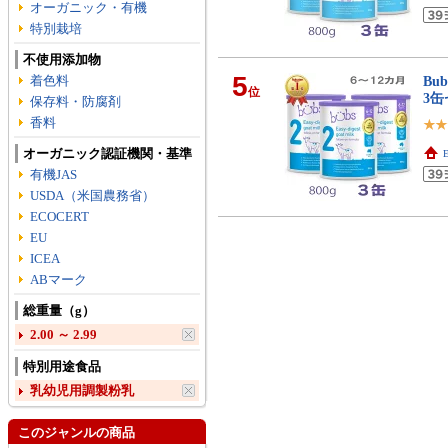
オーガニック・有機
特別栽培
不使用添加物
5
着色料
Bu
位
3
保存料・防腐剤
香料
オーガニック認証機関・基準
E
有機JAS
USDA（米国農務省）
ECOCERT
EU
ICEA
ABマーク
総重量（g）
2.00 ～ 2.99
特別用途食品
乳幼児用調製粉乳
このジャンルの商品