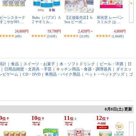
ビーンスターク
Bubs（バブズ）A
【正規販売店】b.
和光堂 レーベン
すこやかM1 …
2 ヤギミル…
box ビーボ…
スミルク は…
24,800円
19,799円
2,420円～
4,800円
(4件)
(316件)
(312件)
(1,684件)
時計
|
食品
|
スイーツ・お菓子
|
水・ソフトドリンク
|
ビール・洋酒
|
日
|
日用品雑貨・文房具・手芸
|
キッチン用品・食器・調理器具
|
ダイエッ
レビゲーム
|
CD・DVD
|
車用品・バイク用品
|
ペット・ペットグッズ
|
ゴ
8月8日(土) 更新
9
10
11
12
位
位
位
位