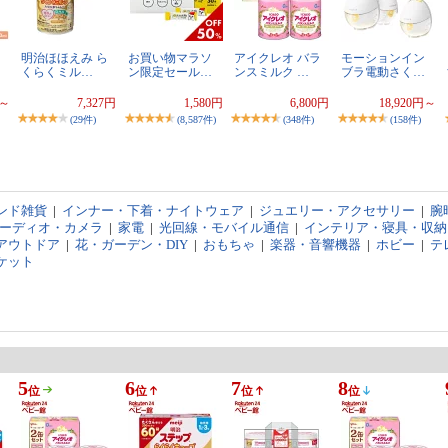
明治ほほえみ ら
お買い物マラソ
アイクレオ バラ
モーションイン
くらくミル…
ン限定セール…
ンスミルク …
ブラ電動さく…
円～
7,327円
1,580円
6,800円
18,920円～
(29件)
(8,587件)
(348件)
(158件)
ンド雑貨
|
インナー・下着・ナイトウェア
|
ジュエリー・アクセサリー
|
腕
オーディオ・カメラ
|
家電
|
光回線・モバイル通信
|
インテリア・寝具・収納
アウトドア
|
花・ガーデン・DIY
|
おもちゃ
|
楽器・音響機器
|
ホビー
|
テ
ケット
5
6
7
8
位
位
位
位