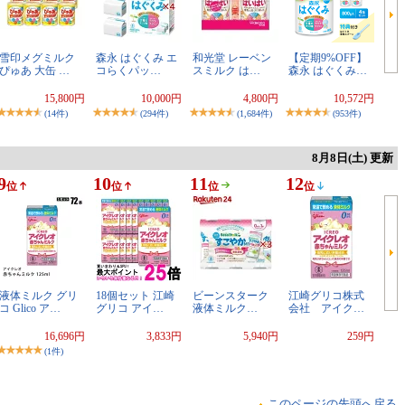
雪印メグミルク
森永 はぐくみ エ
和光堂 レーベン
【定期9%OFF】
ぴゅあ 大缶 …
コらくパッ…
スミルク は…
森永 はぐくみ…
15,800円
10,000円
4,800円
10,572円
(14件)
(294件)
(1,684件)
(953件)
8月8日(土) 更新
9
10
11
12
位
位
位
位
液体ミルク グリ
18個セット 江崎
ビーンスターク
江崎グリコ株式
コ Glico ア…
グリコ アイ…
液体ミルク…
会社 アイク…
16,696円
3,833円
5,940円
259円
(1件)
このページの先頭へ戻る