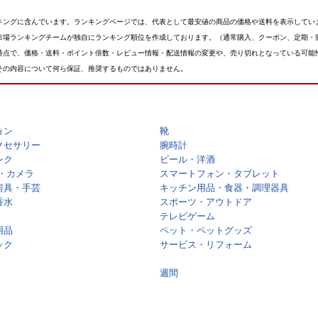
キングに含んでいます。ランキングページでは、代表として最安値の商品の価格や送料を表示してい
市場ランキングチームが独自にランキング順位を作成しております。（通常購入、クーポン、定期・
時点で、価格・送料・ポイント倍数・レビュー情報・配送情報の変更や、売り切れとなっている可能
その内容について何ら保証、推奨するものではありません。
ョン
靴
クセサリー
腕時計
ンク
ビール・洋酒
・カメラ
スマートフォン・タブレット
房具・手芸
キッチン用品・食器・調理器具
香水
スポーツ・アウトドア
テレビゲーム
用品
ペット・ペットグッズ
ック
サービス・リフォーム
週間