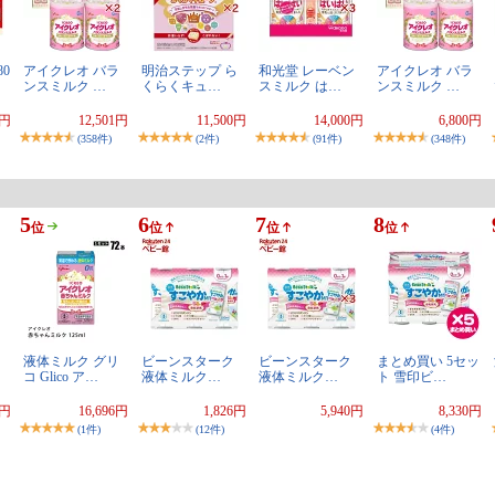
0
アイクレオ バラ
明治ステップ ら
和光堂 レーベン
アイクレオ バラ
ンスミルク …
くらくキュ…
スミルク は…
ンスミルク …
8円
12,501円
11,500円
14,000円
6,800円
(358件)
(2件)
(91件)
(348件)
5
6
7
8
位
位
位
位
イ
液体ミルク グリ
ビーンスターク
ビーンスターク
まとめ買い 5セッ
コ Glico ア…
液体ミルク…
液体ミルク…
ト 雪印ビ…
6円
16,696円
1,826円
5,940円
8,330円
(1件)
(12件)
(4件)