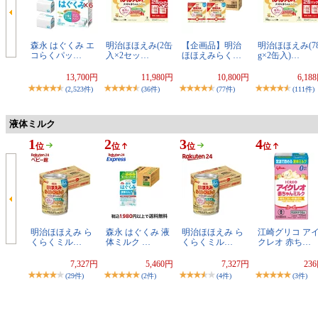
森永 はぐくみ エ
明治ほほえみ(2缶
【企画品】明治
明治ほほえみ(78
コらくパッ…
入×2セッ…
ほほえみらく…
g×2缶入)…
13,700円
11,980円
10,800円
6,18
(2,523件)
(36件)
(77件)
(111件)
液体ミルク
1
2
3
4
位
位
位
位
明治ほほえみ ら
森永 はぐくみ 液
明治ほほえみ ら
江崎グリコ ア
くらくミル…
体ミルク …
くらくミル…
クレオ 赤ち…
7,327円
5,460円
7,327円
23
(29件)
(2件)
(4件)
(3件)