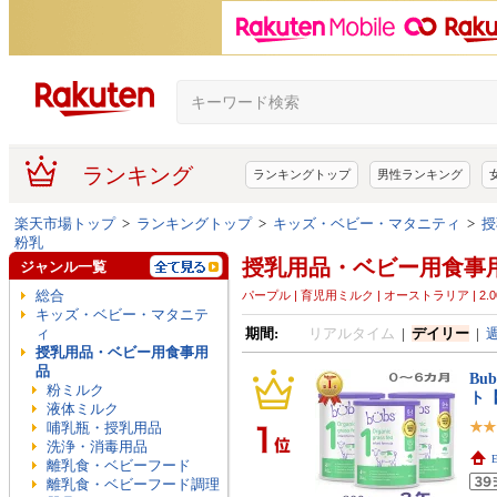
ランキング
ランキングトップ
男性ランキング
楽天市場トップ
>
ランキングトップ
>
キッズ・ベビー・マタニティ
>
授
粉乳
授乳用品・ベビー用食事
ジャンル一覧
総合
パープル | 育児用ミルク | オーストラリア | 2.0
キッズ・ベビー・マタニテ
ィ
期間:
リアルタイム
|
デイリー
|
授乳用品・ベビー用食事用
品
Bu
粉ミルク
ト
液体ミルク
哺乳瓶・授乳用品
洗浄・消毒用品
E
離乳食・ベビーフード
離乳食・ベビーフード調理