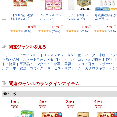
【企画品】明治
アイクレオ バラ
【セット割】ラ
母乳実感哺乳び
ほほえみらく…
ンスミルク …
ベルレスピュ…
ん ガラス | …
10,800円
12,501円
4,998円
2,750
(78件)
(358件)
(909件)
(310件)
関連ジャンルを見る
レディースファッション
|
メンズファッション
|
靴
|
バッグ・小物・ブラ
本酒・焼酎
|
スマートフォン・タブレット
|
パソコン・周辺機器
|
TV・
ト・健康
|
医薬品・コンタクト・介護
|
美容・コスメ・香水
|
スポーツ・
ルフ
|
本・雑誌・コミック
|
サービス・リフォーム
|
カタログギフト・チ
関連ジャンルのランクインアイテム
粉ミルク
1
2
3
4
位
位
位
位