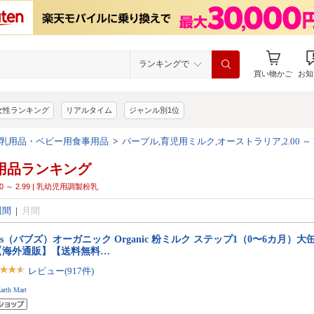
ランキングで
買い物かご
お知
女性ランキング
リアルタイム
ジャンル別1位
乳用品・ベビー用食事用品
>
パープル,育児用ミルク,オーストラリア,2.00 ～ 
用品ランキング
0 ～ 2.99 | 乳幼児用調製粉乳
週間
|
月間
bs（バブズ）オーガニック Organic 粉ミルク ステップ1（0〜6カ月）大缶 8
【海外通販】【送料無料…
レビュー(917件)
arth Mart