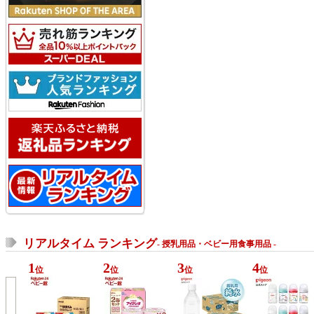
リアルタイム ランキング
- 授乳用品・ベビー用食事用品 -
1
2
3
4
位
位
位
位