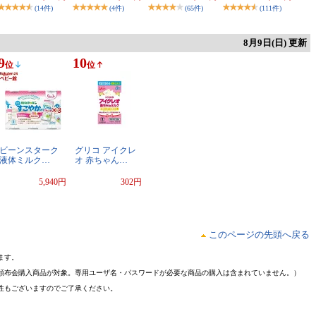
(14件)
(4件)
(65件)
(111件)
8月9日(日) 更新
9
10
位
位
ビーンスターク
グリコ アイクレ
液体ミルク…
オ 赤ちゃん…
5,940円
302円
このページの先頭へ戻る
ます。
頒布会購入商品が対象。専用ユーザ名・パスワードが必要な商品の購入は含まれていません。）
性もございますのでご了承ください。