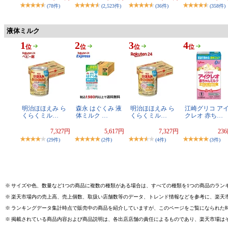
(78件)
(2,523件)
(36件)
(358件)
液体ミルク
1
2
3
4
位
位
位
位
明治ほほえみ ら
森永 はぐくみ 液
明治ほほえみ ら
江崎グリコ ア
くらくミル…
体ミルク …
くらくミル…
クレオ 赤ち…
7,327円
5,617円
7,327円
23
(29件)
(2件)
(4件)
(3件)
※
サイズや色、数量など1つの商品に複数の種類がある場合は、すべての種類を1つの商品のラン
※
楽天市場内の売上高、売上個数、取扱い店舗数等のデータ、トレンド情報などを参考に、楽天
※
ランキングデータ集計時点で販売中の商品を紹介していますが、このページをご覧になられた
※
掲載されている商品内容および商品説明は、各出店店舗の責任によるものであり、楽天市場は