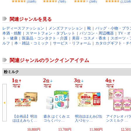
(358件)
(78件)
(29件)
(2,523件
関連ジャンルを見る
レディースファッション
|
メンズファッション
|
靴
|
バッグ・小物・ブラ
本酒・焼酎
|
スマートフォン・タブレット
|
パソコン・周辺機器
|
TV・
ト・健康
|
医薬品・コンタクト・介護
|
美容・コスメ・香水
|
スポーツ・
ルフ
|
本・雑誌・コミック
|
サービス・リフォーム
|
カタログギフト・チ
関連ジャンルのランクインアイテム
粉ミルク
1
2
3
4
位
位
位
位
【企画品】明治
森永 はぐくみ エ
明治ほほえみ(2缶
アイクレオ バ
ほほえみらく…
コらくパッ…
入×2セッ…
ンスミルク …
10,800円
13,700円
11,980円
12,50