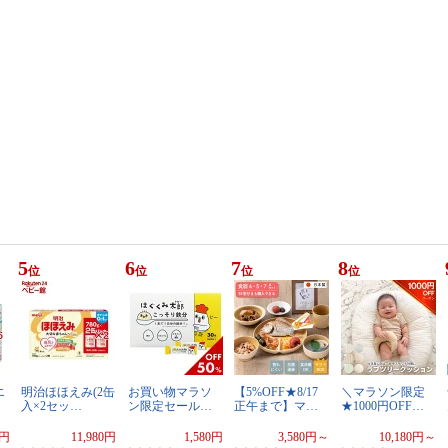
5
6
7
8
位
位
位
位
エ
明治ほほえみ(2缶
お買い物マラソ
【5%OFF★8/17
＼マラソン限定
入×2セッ…
ン限定セール…
正午まで】マ…
★1000円OFF…
0円
11,980円
1,580円
3,580円～
10,180円～