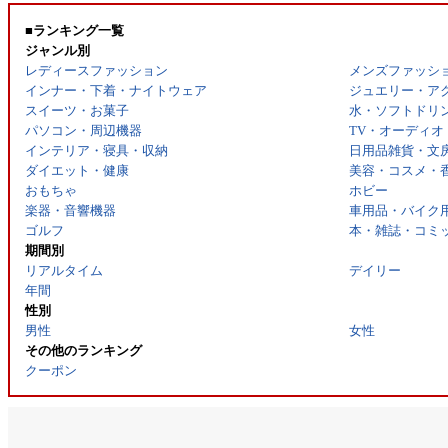
■ランキング一覧
ジャンル別
レディースファッション
メンズファッシ
インナー・下着・ナイトウェア
ジュエリー・ア
スイーツ・お菓子
水・ソフトドリ
パソコン・周辺機器
TV・オーディオ
インテリア・寝具・収納
日用品雑貨・文
ダイエット・健康
美容・コスメ・
おもちゃ
ホビー
楽器・音響機器
車用品・バイク
ゴルフ
本・雑誌・コミ
期間別
リアルタイム
デイリー
年間
性別
男性
女性
その他のランキング
クーポン