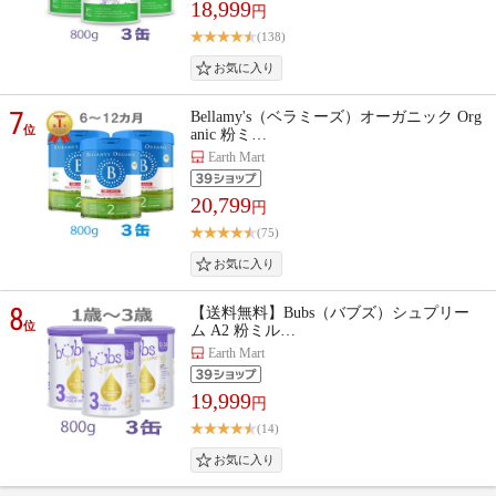
18,999
円
(138)
7
Bellamy's（ベラミーズ）オーガニック Org
位
anic 粉ミ…
Earth Mart
20,799
円
(75)
8
【送料無料】Bubs（バブズ）シュプリー
位
ム A2 粉ミル…
Earth Mart
19,999
円
(14)