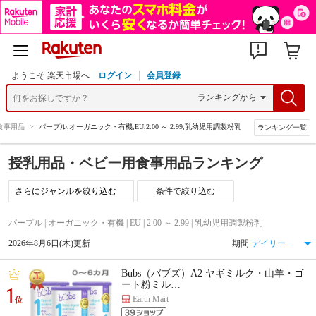
ようこそ 楽天市場へ
ログイン
会員登録
食事用品
>
パープル,オーガニック・有機,EU,2.00 ～ 2.99,乳幼児用調製粉乳
ランキング一覧
授乳用品・ベビー用食事用品ランキング
条件で絞り込む
パープル | オーガニック・有機 | EU | 2.00 ～ 2.99 | 乳幼児用調製粉乳
2026年8月6日(木)更新
期間
Bubs（バブズ）A2 ヤギミルク・山羊・ゴ
ート粉ミル…
1
Earth Mart
位