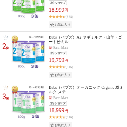
18,999
円
(575)
Bubs（バブズ）A2 ヤギミルク・山羊・ゴ
ート粉ミル…
2
Earth Mart
位
19,799
円
(316)
Bubs（バブズ）オーガニック Organic 粉ミ
ルク ステ…
3
Earth Mart
位
18,999
円
(916)