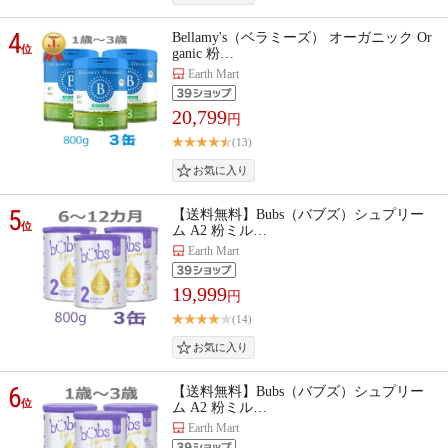
4
Bellamy's（ベラミーズ） オーガニック Or
位
ganic 粉…
Earth Mart
20,799
円
(13)
5
【送料無料】Bubs（バブズ）シュプリー
位
ム A2 粉ミル…
Earth Mart
19,999
円
(14)
6
【送料無料】Bubs（バブズ）シュプリー
位
ム A2 粉ミル…
Earth Mart