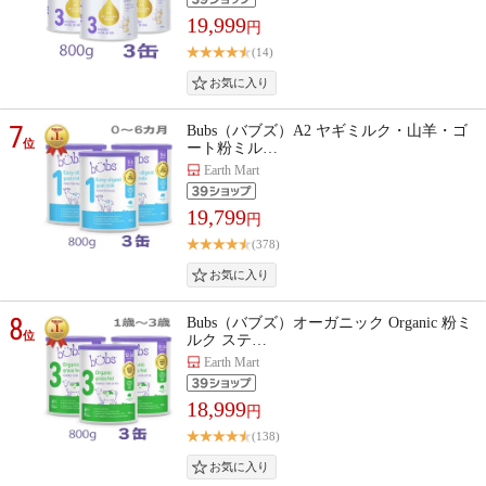
19,999
円
(14)
7
Bubs（バブズ）A2 ヤギミルク・山羊・ゴ
位
ート粉ミル…
Earth Mart
19,799
円
(378)
8
Bubs（バブズ）オーガニック Organic 粉ミ
位
ルク ステ…
Earth Mart
18,999
円
(138)