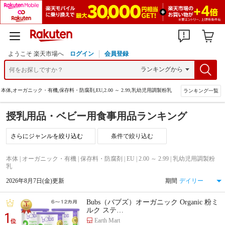
ようこそ 楽天市場へ
ログイン
会員登録
本体,オーガニック・有機,保存料・防腐剤,EU,2.00 ～ 2.99,乳幼児用調製粉乳
ランキング一覧
授乳用品・ベビー用食事用品ランキング
条件で絞り込む
本体 | オーガニック・有機 | 保存料・防腐剤 | EU | 2.00 ～ 2.99 | 乳幼児用調製粉
乳
2026年8月7日(金)更新
期間
Bubs（バブズ）オーガニック Organic 粉ミ
ルク ステ…
1
Earth Mart
位