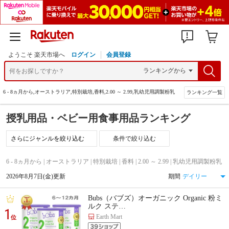
ようこそ 楽天市場へ
ログイン
会員登録
>
6 - 8ヵ月から,オーストラリア,特別栽培,香料,2.00 ～ 2.99,乳幼児用調製粉乳
ランキング一覧
授乳用品・ベビー用食事用品ランキング
条件で絞り込む
6 - 8ヵ月から | オーストラリア | 特別栽培 | 香料 | 2.00 ～ 2.99 | 乳幼児用調製粉乳
2026年8月7日(金)更新
期間
Bubs（バブズ）オーガニック Organic 粉ミ
ルク ステ…
1
Earth Mart
位