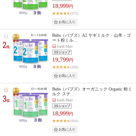
18,999
円
(575)
Bubs（バブズ）A2 ヤギミルク・山羊・ゴ
ート粉ミル…
2
Earth Mart
位
19,799
円
(316)
Bubs（バブズ）オーガニック Organic 粉ミ
ルク ステ…
3
Earth Mart
位
18,999
円
(916)