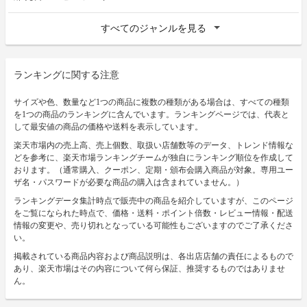
すべてのジャンルを見る
ランキングに関する注意
サイズや色、数量など1つの商品に複数の種類がある場合は、すべての種類
を1つの商品のランキングに含んでいます。ランキングページでは、代表と
して最安値の商品の価格や送料を表示しています。
楽天市場内の売上高、売上個数、取扱い店舗数等のデータ、トレンド情報な
どを参考に、楽天市場ランキングチームが独自にランキング順位を作成して
おります。（通常購入、クーポン、定期・頒布会購入商品が対象。専用ユー
ザ名・パスワードが必要な商品の購入は含まれていません。）
ランキングデータ集計時点で販売中の商品を紹介していますが、このページ
をご覧になられた時点で、価格・送料・ポイント倍数・レビュー情報・配送
情報の変更や、売り切れとなっている可能性もございますのでご了承くださ
い。
掲載されている商品内容および商品説明は、各出店店舗の責任によるもので
あり、楽天市場はその内容について何ら保証、推奨するものではありませ
ん。