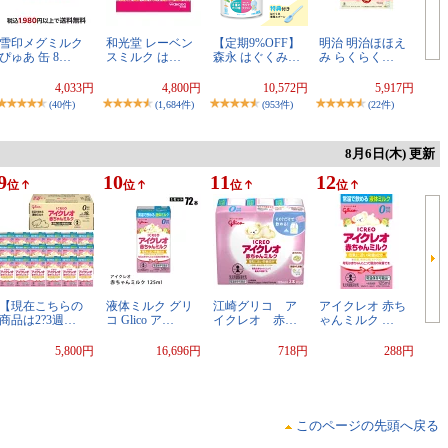
雪印メグミルク
和光堂 レーベン
【定期9%OFF】
明治 明治ほほえ
ぴゅあ 缶 8…
スミルク は…
森永 はぐくみ…
み らくらく…
4,033円
4,800円
10,572円
5,917円
(40件)
(1,684件)
(953件)
(22件)
8月6日(木) 更新
9
10
11
12
位
位
位
位
【現在こちらの
液体ミルク グリ
江崎グリコ ア
アイクレオ 赤ち
商品は2?3週…
コ Glico ア…
イクレオ 赤…
ゃんミルク …
5,800円
16,696円
718円
288円
このページの先頭へ戻る