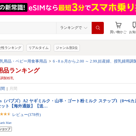
ランキングで
買い物かご
お知
女性ランキング
リアルタイム
ジャンル別1位
乳用品・ベビー用食事用品
>
6 - 8ヵ月から,2.00 ～ 2.99,妊産婦、授乳婦用
用品ランキング
乳婦用調製粉乳
週間
|
月間
bs（バブズ）A2 ヤギミルク・山羊・ゴート粉ミルク ステップ1（0〜6カ月）大
セット【海外通販】【送…
レビュー(378件)
arth Mart