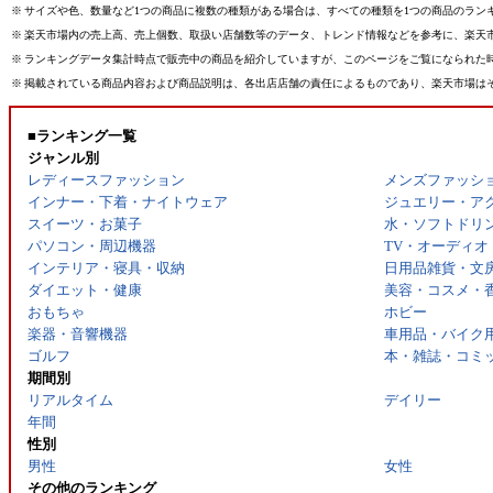
※
サイズや色、数量など1つの商品に複数の種類がある場合は、すべての種類を1つの商品のラン
※
楽天市場内の売上高、売上個数、取扱い店舗数等のデータ、トレンド情報などを参考に、楽天
※
ランキングデータ集計時点で販売中の商品を紹介していますが、このページをご覧になられた
※
掲載されている商品内容および商品説明は、各出店店舗の責任によるものであり、楽天市場は
■ランキング一覧
ジャンル別
レディースファッション
メンズファッシ
インナー・下着・ナイトウェア
ジュエリー・ア
スイーツ・お菓子
水・ソフトドリ
パソコン・周辺機器
TV・オーディオ
インテリア・寝具・収納
日用品雑貨・文
ダイエット・健康
美容・コスメ・
おもちゃ
ホビー
楽器・音響機器
車用品・バイク
ゴルフ
本・雑誌・コミ
期間別
リアルタイム
デイリー
年間
性別
男性
女性
その他のランキング