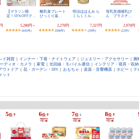
ラ
【マラソン限
離乳食プレート
明治ほほえみ ら
母乳実感哺乳び
定！10％OFFク…
ひっくり返…
くらくミル…
ん プラスチ…
1円
5,280円～
2,270円
7,327円
2,970円
(642件)
(308件)
(29件)
(22件)
ンド雑貨
|
インナー・下着・ナイトウェア
|
ジュエリー・アクセサリー
|
腕
オーディオ・カメラ
|
家電
|
光回線・モバイル通信
|
インテリア・寝具・収納
アウトドア
|
花・ガーデン・DIY
|
おもちゃ
|
楽器・音響機器
|
ホビー
|
テ
ケット
5
6
7
8
位
位
位
位