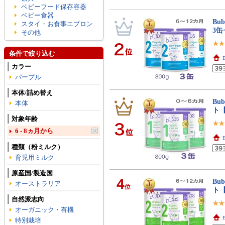
ベビーフード保存容器
ベビー食器
Bu
スタイ・お食事エプロン
3
その他
条件で絞り込む
E
カラー
パープル
本体/詰め替え
Bu
本体
ト
対象年齢
6 - 8ヵ月から
E
種類（粉ミルク）
育児用ミルク
原産国/製造国
4
Bu
オーストラリア
位
ト
自然派志向
オーガニック・有機
E
特別栽培