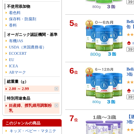
不使用添加物
着色料
保存料・防腐剤
5
Be
位
香料
缶
オーガニック認証機関・基準
有機JAS
E
USDA（米国農務省）
ECOCERT
EU
ICEA
6
Be
ABマーク
位
3
総重量（g）
2.00 ～ 2.99
E
特別用途食品
妊産婦、授乳婦用調製粉
乳
7
【送
位
3
このジャンルの商品
キッズ・ベビー・マタニテ