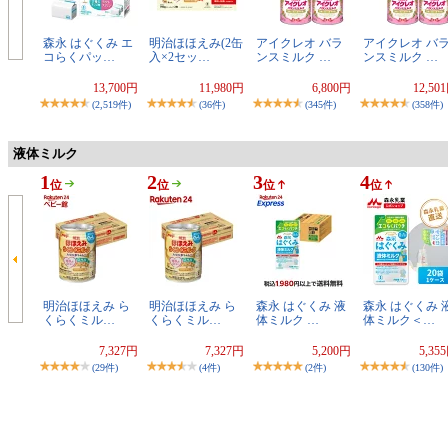
森永 はぐくみ エ
明治ほほえみ(2缶
アイクレオ バラ
アイクレオ バ
コらくパッ…
入×2セッ…
ンスミルク …
ンスミルク …
13,700円
11,980円
6,800円
12,50
(2,519件)
(36件)
(345件)
(358件)
液体ミルク
1
2
3
4
位
位
位
位
明治ほほえみ ら
明治ほほえみ ら
森永 はぐくみ 液
森永 はぐくみ 
くらくミル…
くらくミル…
体ミルク …
体ミルク＜…
7,327円
7,327円
5,200円
5,35
(29件)
(4件)
(2件)
(130件)