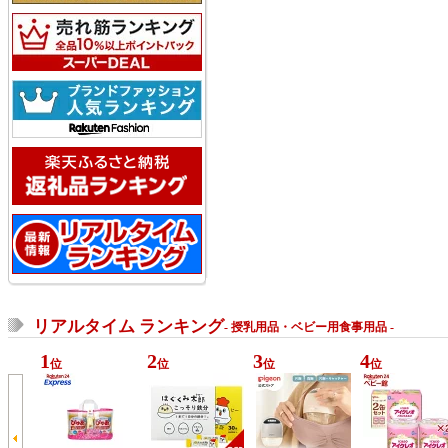
リアルタイム ランキング
- 授乳用品・ベビー用食事用品 -
1
2
3
4
位
位
位
位