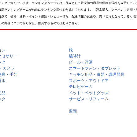
キングに含んでいます。ランキングページでは、代表として最安値の商品の価格や送料を表示してい
市場ランキングチームが独自にランキング順位を作成しております。（通常購入、クーポン、定期・
時点で、価格・送料・ポイント倍数・レビュー情報・配送情報の変更や、売り切れとなっている可能
その内容について何ら保証、推奨するものではありません。
ョン
靴
クセサリー
腕時計
ンク
ビール・洋酒
・カメラ
スマートフォン・タブレット
房具・手芸
キッチン用品・食器・調理器具
香水
スポーツ・アウトドア
テレビゲーム
用品
ペット・ペットグッズ
ック
サービス・リフォーム
週間