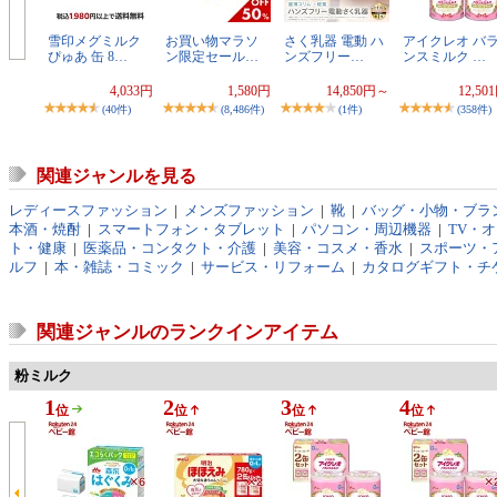
雪印メグミルク
お買い物マラソ
さく乳器 電動 ハ
アイクレオ バ
ぴゅあ 缶 8…
ン限定セール…
ンズフリー…
ンスミルク …
4,033円
1,580円
14,850円～
12,50
(40件)
(8,486件)
(1件)
(358件)
関連ジャンルを見る
レディースファッション
|
メンズファッション
|
靴
|
バッグ・小物・ブラ
本酒・焼酎
|
スマートフォン・タブレット
|
パソコン・周辺機器
|
TV・
ト・健康
|
医薬品・コンタクト・介護
|
美容・コスメ・香水
|
スポーツ・
ルフ
|
本・雑誌・コミック
|
サービス・リフォーム
|
カタログギフト・チ
関連ジャンルのランクインアイテム
粉ミルク
1
2
3
4
位
位
位
位