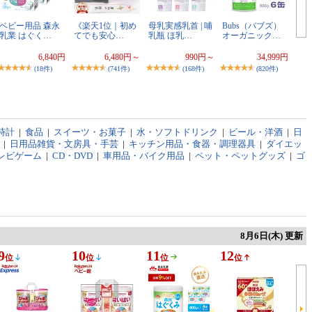
ベビー用品 森永
《楽天1位｜初め
母乳実感乳首 | 哺
Bubs（バブズ）
乳業 はぐく…
てでも安心…
乳瓶 ほ乳…
オーガニック…
6,840円
6,480円～
990円～
34,999円
(18件)
(741件)
(168件)
(820件)
時計
|
食品
|
スイーツ・お菓子
|
水・ソフトドリンク
|
ビール・洋酒
|
日
|
日用品雑貨・文房具・手芸
|
キッチン用品・食器・調理器具
|
ダイエッ
レビゲーム
|
CD・DVD
|
車用品・バイク用品
|
ペット・ペットグッズ
|
ゴ
8月6日(木) 更新
9
10
11
12
位
位
位
位