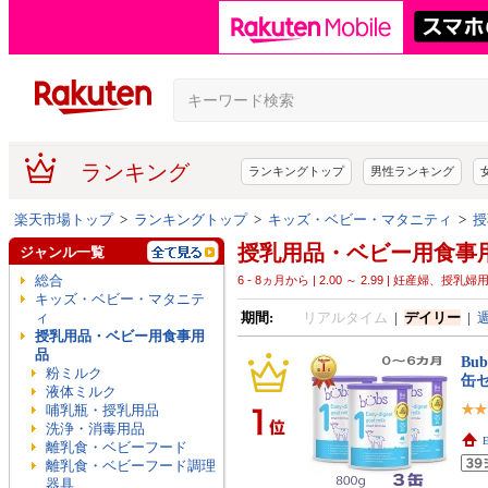
ランキング
ランキングトップ
男性ランキング
楽天市場トップ
>
ランキングトップ
>
キッズ・ベビー・マタニティ
>
授
授乳用品・ベビー用食事
ジャンル一覧
総合
6 - 8ヵ月から | 2.00 ～ 2.99 | 妊産婦、授
キッズ・ベビー・マタニテ
ィ
期間:
リアルタイム
|
デイリー
|
授乳用品・ベビー用食事用
品
Bu
粉ミルク
缶
液体ミルク
哺乳瓶・授乳用品
洗浄・消毒用品
E
離乳食・ベビーフード
離乳食・ベビーフード調理
器具