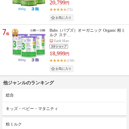
20,799
円
(75)
7
Bubs（バブズ）オーガニック Organic 粉ミ
位
ルク ステ…
Earth Mart
18,999
円
(138)
他ジャンルのランキング
総合
キッズ・ベビー・マタニティ
粉ミルク