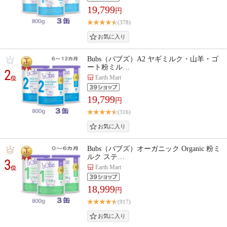
19,799
円
(378)
Bubs（バブズ）A2 ヤギミルク・山羊・ゴ
ート粉ミル…
2
Earth Mart
位
19,799
円
(316)
Bubs（バブズ）オーガニック Organic 粉ミ
ルク ステ…
3
Earth Mart
位
18,999
円
(917)