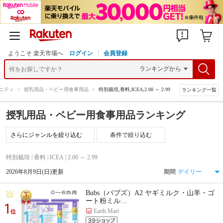
ようこそ 楽天市場へ
ログイン
会員登録
ニティ
>
授乳用品・ベビー用食事用品
>
特別栽培,香料,ICEA,2.00 ～ 2.99
ランキング一覧
授乳用品・ベビー用食事用品ランキング
条件で絞り込む
特別栽培 | 香料 | ICEA | 2.00 ～ 2.99
2026年8月9日(日)更新
期間
Bubs（バブズ）A2 ヤギミルク・山羊・ゴ
ート粉ミル…
1
Earth Mart
位