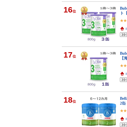
16
Bu
位
ト
E
17
Bu
位
【
E
18
Be
位
2
E