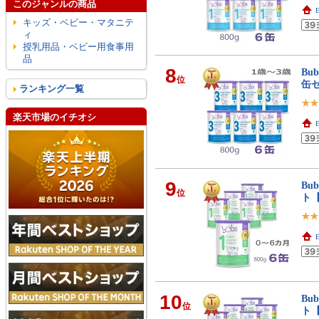
このジャンルの商品
E
キッズ・ベビー・マタニテ
ィ
授乳用品・ベビー用食事用
品
8
Bu
位
缶
ランキング一覧
楽天市場のイチオシ
E
9
Bu
位
ト
E
10
Bu
位
ト