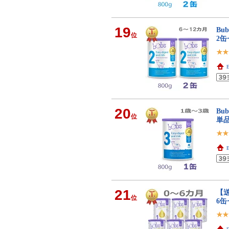
19
Bu
位
2
E
20
Bu
位
単
E
21
【送
位
6