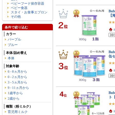
ベビーフード保存容器
ベビー食器
Bu
スタイ・お食事エプロン
【
その他
条件で絞り込む
E
カラー
パープル
ブルー
Bu
本体/詰め替え
缶
本体
対象年齢
E
6 - 8ヵ月から
0 - 2ヵ月から
3 - 5ヵ月から
9 - 11ヵ月から
4
Bu
1歳半から
位
ト
2歳から
種類（粉ミルク）
育児用ミルク
E