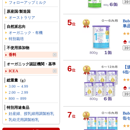
フォローアップミルク
原産国/製造国
オーストラリア
5
Bu
位
単
自然派志向
オーガニック・有機
特別栽培
E
不使用添加物
香料
オーガニック認証機関・基準
6
【送
位
ICEA
6
総重量（g）
3.00 ～ 4.99
E
2.00 ～ 2.99
800 ～ 899
特別用途食品
7
Bu
妊産婦、授乳婦用調製粉乳
位
缶
乳幼児用調製粉乳