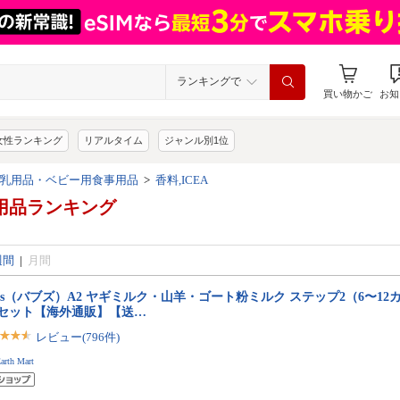
ランキングで
買い物かご
お知
女性ランキング
リアルタイム
ジャンル別1位
乳用品・ベビー用食事用品
>
香料,ICEA
用品ランキング
週間
|
月間
bs（バブズ）A2 ヤギミルク・山羊・ゴート粉ミルク ステップ2（6〜12カ月
缶セット【海外通販】【送…
レビュー(796件)
arth Mart