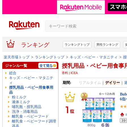
ランキング
ランキングトップ
男性ランキング
楽天市場トップ
>
ランキングトップ
>
キッズ・ベビー・マタニティ
>
授
授乳用品・ベビー用食事
ジャンル一覧
総合
香料 | ICEA
キッズ・ベビー・マタニテ
ィ
期間:
リアルタイム
|
デイリー
|
授乳用品・ベビー用食事用
品
Bu
粉ミルク
6
液体ミルク
哺乳瓶・授乳用品
洗浄・消毒用品
E
離乳食・ベビーフード
離乳食・ベビーフード調理
器具