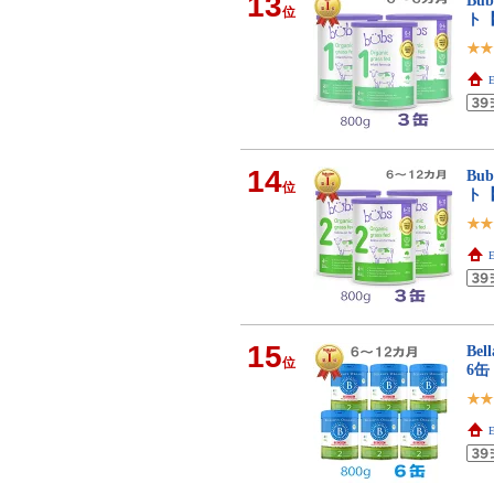
13
Bu
位
ト
E
14
Bu
位
ト
E
15
Be
位
6
E