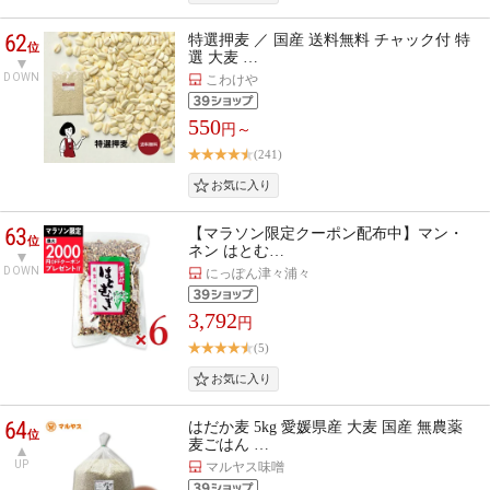
62
特選押麦 ／ 国産 送料無料 チャック付 特
位
選 大麦 …
DOWN
こわけや
550
円～
(241)
63
【マラソン限定クーポン配布中】マン・
位
ネン はとむ…
DOWN
にっぽん津々浦々
3,792
円
(5)
64
はだか麦 5kg 愛媛県産 大麦 国産 無農薬
位
麦ごはん …
UP
マルヤス味噌