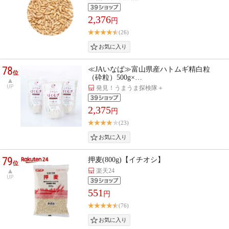
2,376
円
(26)
78
≪JAいなば≫富山県産ハトムギ精白粒
位
（砕粒）500g×…
UP
発見！うまうま探検隊＋
2,375
円
(23)
79
押麦(800g)【イチオシ】
位
楽天24
UP
551
円
(76)