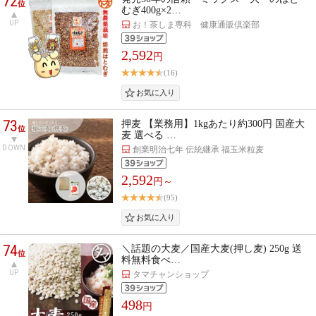
72
位
むぎ400g×2…
UP
お！茶しま専科 健康通販倶楽部
2,592
円
(16)
73
押麦 【業務用】1kgあたり約300円 国産大
位
麦 選べる …
DOWN
創業明治七年 伝統継承 福玉米粒麦
2,592
円～
(95)
74
＼話題の大麦／国産大麦(押し麦) 250g 送
位
料無料食べ…
UP
タマチャンショップ
498
円