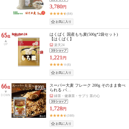
3,780
円
(64)
65
はくばく 国産もち麦(500g*2袋セット)
位
【はくばく】
UP
楽天24
1,221
円
(6)
66
スーパー大麦 フレーク 200g そのまま食べ
位
られる バ…
DOWN
緑茶・健康茶・サプリ 茶の心
1,728
円
(160)