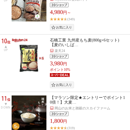
UP
4,980
円～
(349)
10
石橋工業 九州産もち麦(800g×6セット)
位
【麦のいしば…
UP
楽天24
3,980
円
ポイント10%
11
【マラソン限定★エントリーでポイント1
位
0倍！】大麦…
DOWN
岡山のお米と雑穀のスカイファーム
1,800
円
(319)