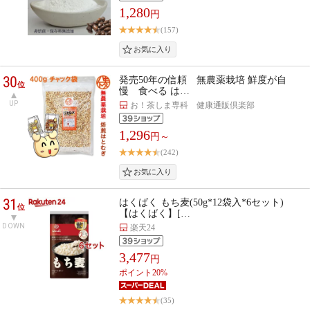
1,280
円
(157)
30
発売50年の信頼 無農薬栽培 鮮度が自
位
慢 食べる は…
UP
お！茶しま専科 健康通販倶楽部
1,296
円～
(242)
31
はくばく もち麦(50g*12袋入*6セット)
位
【はくばく】[…
DOWN
楽天24
3,477
円
ポイント20%
(35)