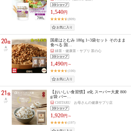
1,540
円
(809)
20
国産はとむみ 180g 1~3袋セット そのまま
位
食べる 国…
UP
緑茶・健康茶・サプリ 茶の心
1,490
円～
(100)
21
【おいしい食習慣】α化 スーパー大麦 800
位
g/袋 バー…
UP
CHITARU お母さんの健康サプリ店
1,920
円～
(197)