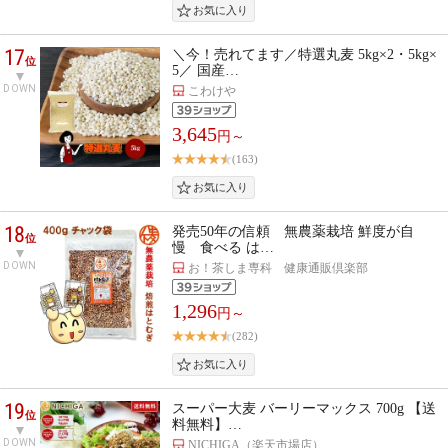
17
＼今！売れてます／特選丸麦 5kg×2・5kg×
位
5／ 国産…
DOWN
こわけや
3,645
円～
(163)
18
発売50年の信頼 無農薬栽培 鮮度が自
位
慢 食べる は…
DOWN
お！茶しま専科 健康通販倶楽部
1,296
円～
(282)
19
スーパー大麦 バーリーマックス 700g 【送
位
料無料】…
DOWN
NICHIGA（楽天市場店）