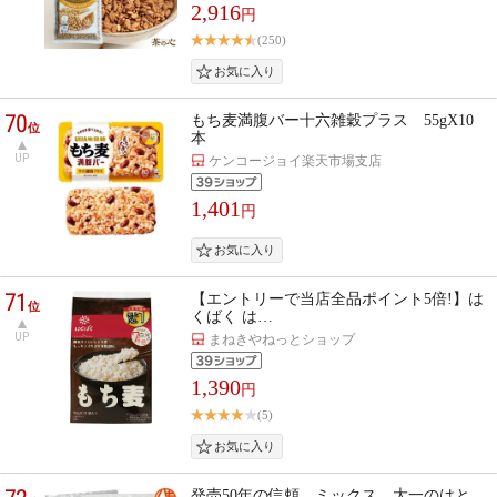
2,916
円
(250)
70
もち麦満腹バー十六雑穀プラス 55gX10
位
本
UP
ケンコージョイ楽天市場支店
1,401
円
71
【エントリーで当店全品ポイント5倍!】は
位
くばく は…
UP
まねきやねっとショップ
1,390
円
(5)
発売50年の信頼 ミックス 大一のはと