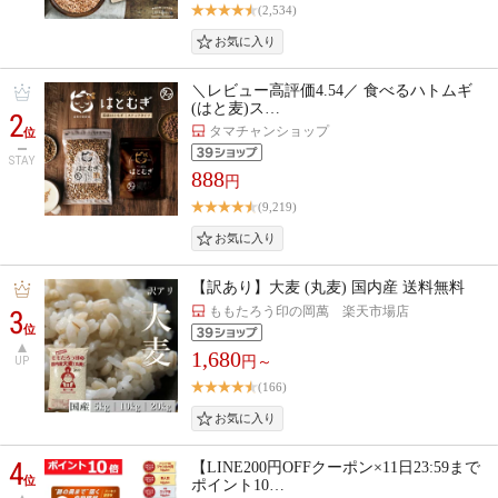
(2,534)
＼レビュー高評価4.54／ 食べるハトムギ
(はと麦)ス…
2
タマチャンショップ
位
STAY
888
円
(9,219)
【訳あり】大麦 (丸麦) 国内産 送料無料
ももたろう印の岡萬 楽天市場店
3
位
1,680
円～
UP
(166)
4
【LINE200円OFFクーポン×11日23:59まで
位
ポイント10…