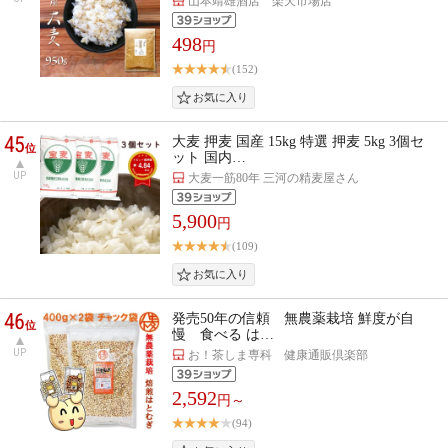
山本靖雄酒店 楽天市場店
498
円
(152)
45
大麦 押麦 国産 15kg 特選 押麦 5kg 3個セ
位
ット 国内…
UP
大麦一筋80年 三河の精麦屋さん
5,900
円
(109)
46
発売50年の信頼 無農薬栽培 鮮度が自
位
慢 食べる は…
UP
お！茶しま専科 健康通販倶楽部
2,592
円～
(94)