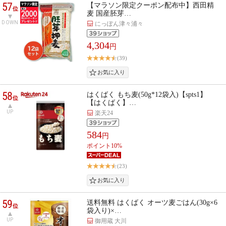
57
【マラソン限定クーポン配布中】西田精
位
麦 国産胚芽…
DOWN
にっぽん津々浦々
4,304
円
(39)
58
はくばく もち麦(50g*12袋入)【spts1】
位
【はくばく】…
UP
楽天24
584
円
ポイント10%
(23)
59
送料無料 はくばく オーツ麦ごはん(30g×6
位
袋入り)×…
UP
御用蔵 大川