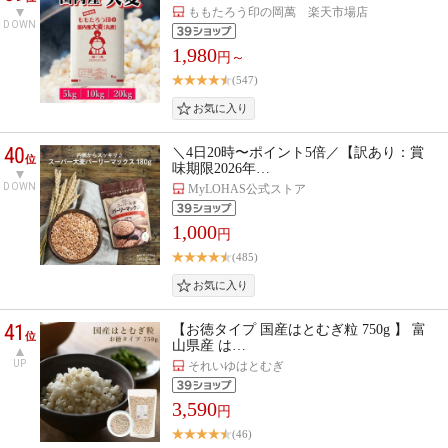
ももたろう印の岡萬 楽天市場店
DOWN
1,980
円～
(547)
40
＼4日20時〜ポイント5倍／【訳あり：賞
位
味期限2026年…
DOWN
MyLOHAS公式ストア
1,000
円
(485)
41
【お徳タイプ 国産はとむぎ粒 750g 】 富
位
山県産 は…
UP
それいゆはとむぎ
3,590
円
(46)