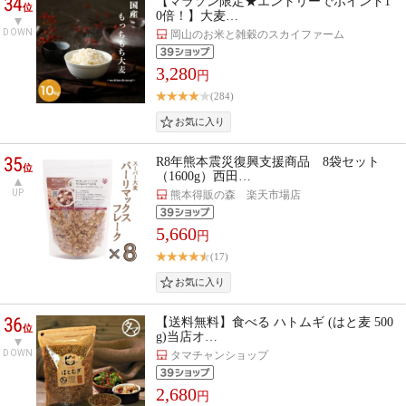
34
【マラソン限定★エントリーでポイント1
位
0倍！】大麦…
DOWN
岡山のお米と雑穀のスカイファーム
3,280
円
(284)
35
R8年熊本震災復興支援商品 8袋セット
位
（1600g）西田…
UP
熊本得販の森 楽天市場店
5,660
円
(17)
36
【送料無料】食べる ハトムギ (はと麦 500
位
g)当店オ…
DOWN
タマチャンショップ
2,680
円