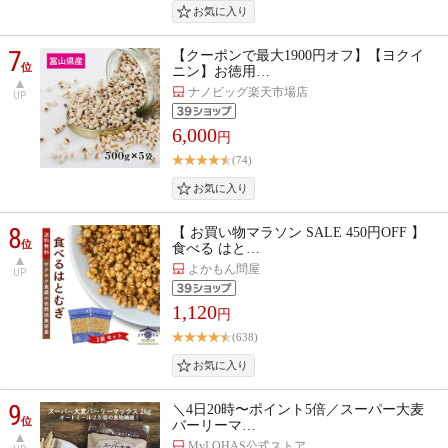
7
【クーポンで最大1900円オフ】【ヨクイ
位
ニン】お徳用…
ナノビッグ楽天市場店
UP
6,000
円
(74)
8
【 お買い物マラソン SALE 450円OFF 】
位
食べる はと…
よかもん問屋
UP
1,120
円
(638)
9
＼4日20時〜ポイント5倍／スーパー大麦
位
バーリーマ…
MyLOHAS公式ストア