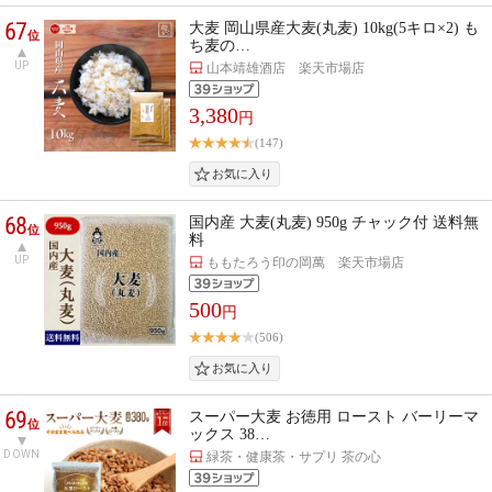
67
大麦 岡山県産大麦(丸麦) 10kg(5キロ×2) も
位
ち麦の…
UP
山本靖雄酒店 楽天市場店
3,380
円
(147)
68
国内産 大麦(丸麦) 950g チャック付 送料無
位
料
UP
ももたろう印の岡萬 楽天市場店
500
円
(506)
69
スーパー大麦 お徳用 ロースト バーリーマ
位
ックス 38…
DOWN
緑茶・健康茶・サプリ 茶の心