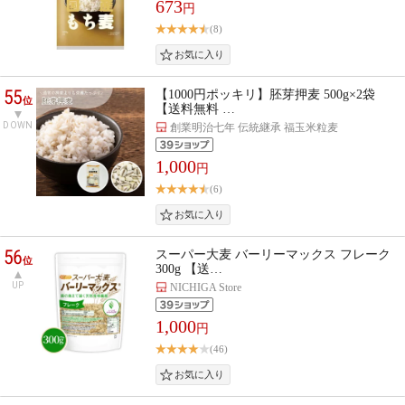
673
円
(8)
55
【1000円ポッキリ】胚芽押麦 500g×2袋
位
【送料無料 …
DOWN
創業明治七年 伝統継承 福玉米粒麦
1,000
円
(6)
56
スーパー大麦 バーリーマックス フレーク
位
300g 【送…
UP
NICHIGA Store
1,000
円
(46)