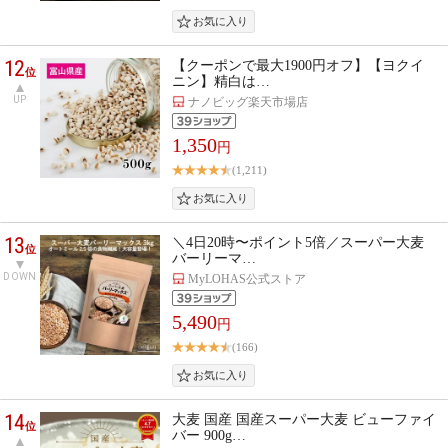
12
【クーポンで最大1900円オフ】【ヨクイ
位
ニン】精白は…
UP
ナノビッグ楽天市場店
1,350
円
(1,211)
13
＼4日20時〜ポイント5倍／スーパー大麦
位
バーリーマ…
DOWN
MyLOHAS公式ストア
5,490
円
(166)
14
大麦 国産 国産スーパー大麦 ビューファイ
位
バー 900g…