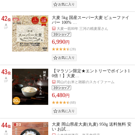
42
大麦 5kg 国産スーパー大麦 ビューファイ
位
バー 100% …
UP
大麦一筋80年 三河の精麦屋さん
6,990
円
(28)
43
【マラソン限定★エントリーでポイント1
位
0倍！】大麦…
UP
岡山のお米と雑穀のスカイファーム
6,480
円
(68)
44
大麦 岡山県産大麦(丸麦) 950g 送料無料 安
位
い お試…
UP