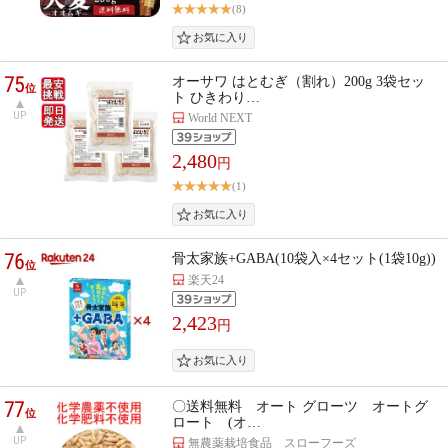
(8)
75
オーサワ はとむぎ（割れ）200g 3袋セッ
位
ト ひきわり…
UP
World NEXT
2,480
円
(1)
76
骨太家族+GABA(10袋入×4セット(1袋10g))
位
楽天24
UP
2,423
円
77
〇送料無料 オート グローツ オートグ
位
ロート (オ…
UP
無農薬栽培食品 スローフーズ