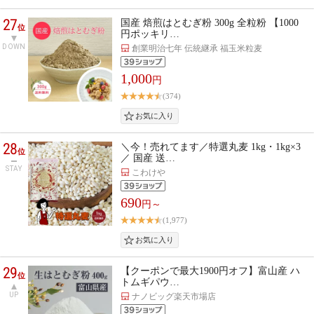
27
国産 焙煎はとむぎ粉 300g 全粒粉 【1000
位
円ポッキリ…
DOWN
創業明治七年 伝統継承 福玉米粒麦
1,000
円
(374)
28
＼今！売れてます／特選丸麦 1kg・1kg×3
位
／ 国産 送…
STAY
こわけや
690
円～
(1,977)
29
【クーポンで最大1900円オフ】富山産 ハ
位
トムギパウ…
UP
ナノビッグ楽天市場店