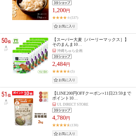
1,200
円
(537)
50
【スーパー大麦［バーリーマックス］】
位
そのまんま10…
UP
沖縄ちゅら企画
2,484
円
(5)
51
【LINE200円OFFクーポン×11日23:59まで
位
ポイント10…
UP
UL DIRECT STORE
4,780
円
(130)