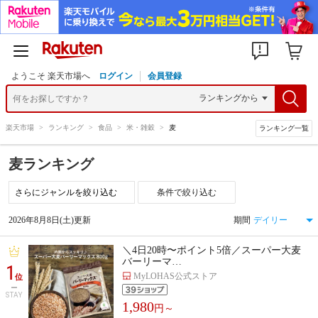
ようこそ 楽天市場へ
ログイン
会員登録
楽天市場
>
ランキング
>
食品
>
米・雑穀
>
麦
ランキング一覧
麦ランキング
条件で絞り込む
2026年8月8日(土)更新
期間
＼4日20時〜ポイント5倍／スーパー大麦
バーリーマ…
1
MyLOHAS公式ストア
位
STAY
1,980
円～