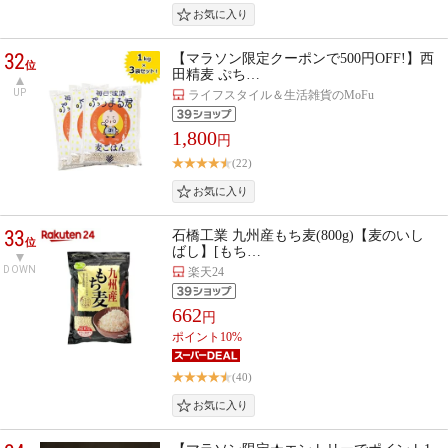
32
【マラソン限定クーポンで500円OFF!】西
位
田精麦 ぷち…
UP
ライフスタイル＆生活雑貨のMoFu
1,800
円
(22)
33
石橋工業 九州産もち麦(800g)【麦のいし
位
ばし】[もち…
DOWN
楽天24
662
円
ポイント10%
(40)