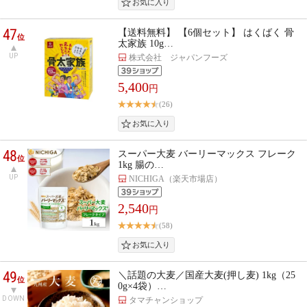
47
【送料無料】 【6個セット】 はくばく 骨
位
太家族 10g…
UP
株式会社 ジャパンフーズ
5,400
円
(26)
48
スーパー大麦 バーリーマックス フレーク
位
1kg 腸の…
UP
NICHIGA（楽天市場店）
2,540
円
(58)
49
＼話題の大麦／国産大麦(押し麦) 1kg（25
位
0g×4袋）…
DOWN
タマチャンショップ