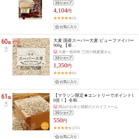
4,104
円
(4)
60
大麦 国産スーパー大麦 ビューファイバー
位
900g 【単…
UP
大麦一筋80年 三河の精麦屋さん
1,350
円
(6)
61
【マラソン限定★エントリーでポイント1
位
0倍！】令和…
UP
岡山のお米と雑穀のスカイファーム
550
円
(255)