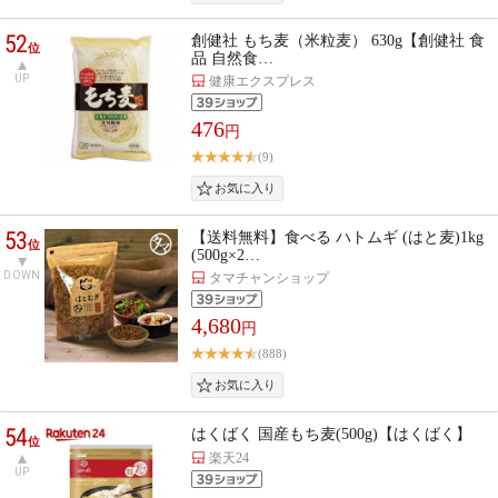
52
創健社 もち麦（米粒麦） 630g【創健社 食
位
品 自然食…
UP
健康エクスプレス
476
円
(9)
53
【送料無料】食べる ハトムギ (はと麦)1kg
位
(500g×2…
DOWN
タマチャンショップ
4,680
円
(888)
54
はくばく 国産もち麦(500g)【はくばく】
位
楽天24
UP