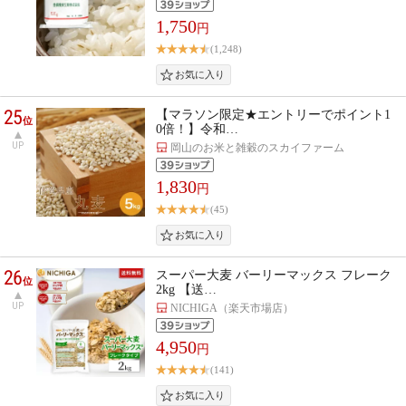
1,750
円
(1,248)
25
【マラソン限定★エントリーでポイント1
位
0倍！】令和…
UP
岡山のお米と雑穀のスカイファーム
1,830
円
(45)
26
スーパー大麦 バーリーマックス フレーク
位
2kg 【送…
UP
NICHIGA（楽天市場店）
4,950
円
(141)