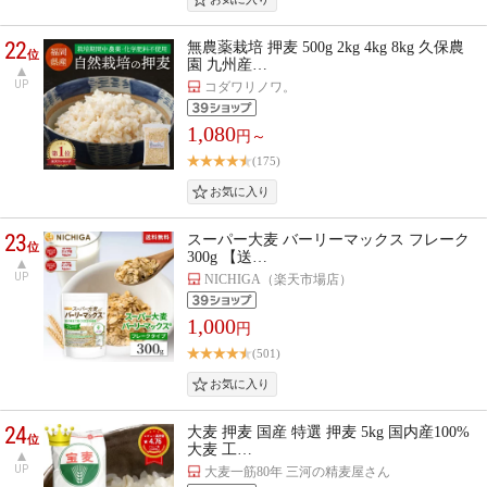
22
無農薬栽培 押麦 500g 2kg 4kg 8kg 久保農
位
園 九州産…
UP
コダワリノワ。
1,080
円～
(175)
23
スーパー大麦 バーリーマックス フレーク
位
300g 【送…
UP
NICHIGA（楽天市場店）
1,000
円
(501)
24
大麦 押麦 国産 特選 押麦 5kg 国内産100%
位
大麦 工…
UP
大麦一筋80年 三河の精麦屋さん