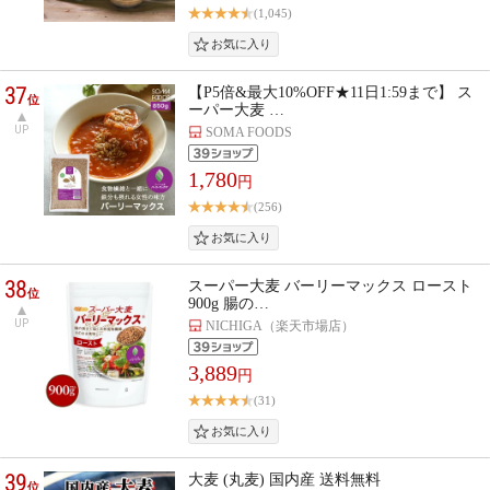
(1,045)
37
【P5倍&最大10%OFF★11日1:59まで】 ス
位
ーパー大麦 …
UP
SOMA FOODS
1,780
円
(256)
38
スーパー大麦 バーリーマックス ロースト
位
900g 腸の…
UP
NICHIGA（楽天市場店）
3,889
円
(31)
39
大麦 (丸麦) 国内産 送料無料
位