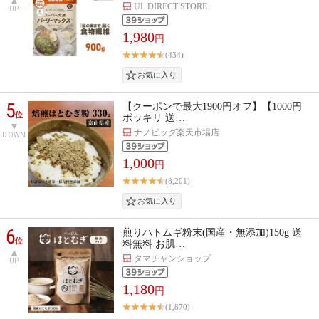
UL DIRECT STORE
UP
1,980
円
(434)
5
【クーポンで最大1900円オフ】【1000円
位
ポッキリ 送…
ナノビッグ楽天市場店
DOWN
1,000
円
(8,201)
6
煎りハトムギ粉末(国産・無添加)150g 送
位
料無料 お肌…
タマチャンショップ
UP
1,180
円
(1,870)