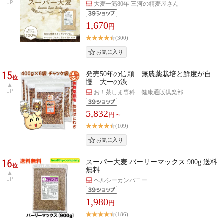
UP
大麦一筋80年 三河の精麦屋さん
1,670
円
(300)
15
発売50年の信頼 無農薬栽培と鮮度が自
位
慢 大一の渋…
UP
お！茶しま専科 健康通販倶楽部
5,832
円～
(109)
16
スーパー大麦 バーリーマックス 900g 送料
位
無料
UP
ヘルシーカンパニー
1,980
円
(186)