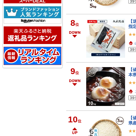
8
【
位
指
9
【値
位
本県
10
【値
位
県産