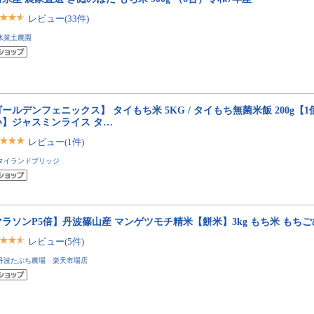
レビュー(33件)
水菜土農園
ールデンフェニックス】 タイもち米 5KG / タイもち無菌米飯 200g【
い】ジャスミンライス タ…
レビュー(1件)
タイランドブリッジ
ラソンP5倍】丹波篠山産 マンゲツモチ精米【餅米】3kg もち米 もちご
レビュー(5件)
丹波たぶち農場 楽天市場店