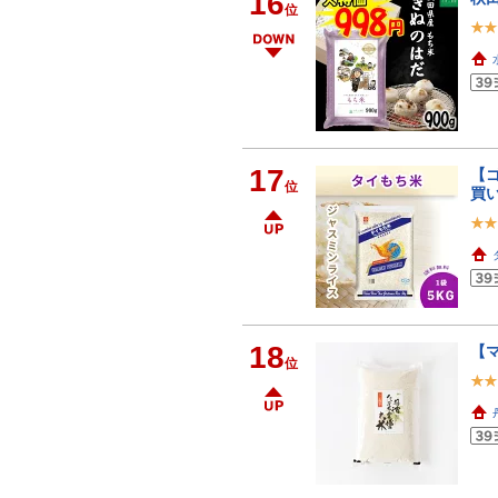
16
位
17
【ゴ
位
買
18
【マ
位