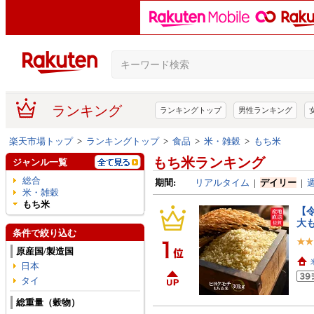
ランキング
ランキングトップ
男性ランキング
楽天市場トップ
>
ランキングトップ
>
食品
>
米・雑穀
>
もち米
もち米ランキング
ジャンル一覧
総合
期間:
リアルタイム
|
デイリー
|
米・雑穀
もち米
【
大
条件で絞り込む
原産国/製造国
日本
タイ
総重量（穀物）