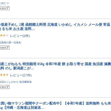
こめたつ
道産子めし 2尾 函館郷土料理 北海道 いかめし イカメシ メール便 常温 
うるち米 お土産 送料…
レビュー(4件)
北海道の第一北海丸
産こがねもち 特別栽培 850g 令和7年産 餅 お取り寄せ 国産 魚沼産 減
料 のし 新潟産こが…
レビュー(27件)
魚沼のこしひかり 魚沼農耕舎
お買い物マラソン期間中クーポン配布中】【令和7年産】送料無料 もち米
5kg【沖縄・北海道は別途送…