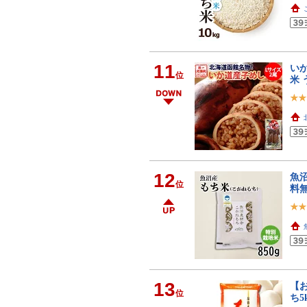
11
いか
位
米 
12
魚沼
位
料無
13
【
位
ち