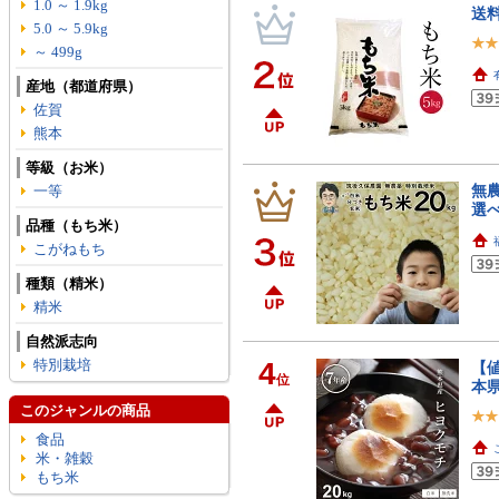
1.0 ～ 1.9kg
送料
5.0 ～ 5.9kg
～ 499g
産地（都道府県）
佐賀
熊本
等級（お米）
無農
一等
選べ
品種（もち米）
こがねもち
種類（精米）
精米
自然派志向
特別栽培
4
【値
位
本県
このジャンルの商品
食品
米・雑穀
もち米