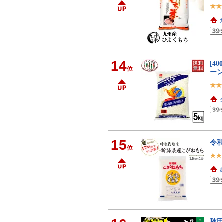
14
[4
位
ーン
15
令和
位
秋田