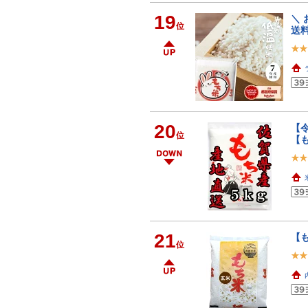
19
＼ 
位
送料
20
【
位
【
21
【も
位