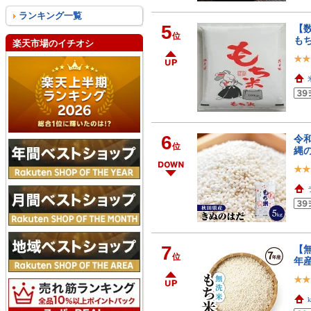
ランキング一覧
5
【数
位
も
楽天市場のイチオシ
6
令和
位
縄の
7
【無
位
年産