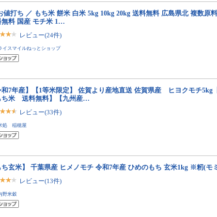
お値打ち ／ もち米 餅米 白米 5kg 10kg 20kg 送料無料 広島県北 複数原料
無料 国産 モチ米 1…
レビュー(24件)
ライスマイルねっとショップ
令和7年産】【1等米限定】 佐賀より産地直送 佐賀県産 ヒヨクモチ5kg
もち米 送料無料】【九州産…
レビュー(33件)
米処 稲穂屋
ち玄米】 千葉県産 ヒメノモチ 令和7年産 ひめのもち 玄米1kg ※籾(
レビュー(13件)
内野米穀