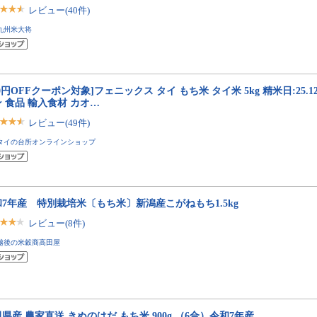
レビュー(40件)
九州米大将
00円OFFクーポン対象]フェニックス タイ もち米 タイ米 5kg 精米日:25.1
 食品 輸入食材 カオ…
レビュー(49件)
タイの台所オンラインショップ
7年産 特別栽培米〔もち米〕新潟産こがねもち1.5kg
レビュー(8件)
越後の米穀商高田屋
県産 農家直送 きぬのはだ もち米 900g （6合）令和7年産