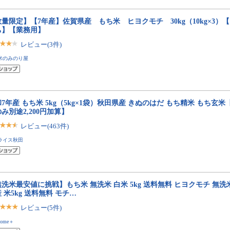
量限定】【7年産】佐賀県産 もち米 ヒヨクモチ 30kg（10kg×3）
ち】【業務用】
レビュー(3件)
米のみのり屋
7年産 もち米 5kg（5kg×1袋）秋田県産 きぬのはだ もち精米 もち玄
み別途2,200円加算】
レビュー(463件)
ライス秋田
洗米最安値に挑戦】もち米 無洗米 白米 5kg 送料無料 ヒヨクモチ 無洗米
 米5kg 送料無料 モチ…
レビュー(5件)
kome＋