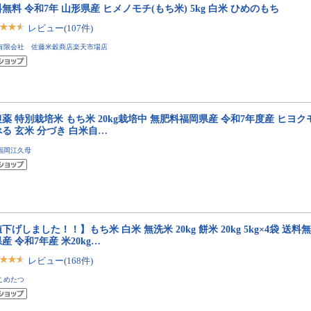
無料 令和7年 山形県産 ヒメノモチ(もち米) 5kg 白米 ひめのもち
レビュー(107件)
有限会社 佐藤米穀商店楽天市場店
薬 特別栽培米 もち米 20kg栽培中 無肥料福岡県産 令和7年度産 ヒヨ
る 玄米 分づき 白米自…
福岡江久母
下げしました！！】もち米 白米 無洗米 20kg 餅米 20kg 5kg×4袋 送料
産 令和7年産 米20kg…
レビュー(168件)
こめたつ