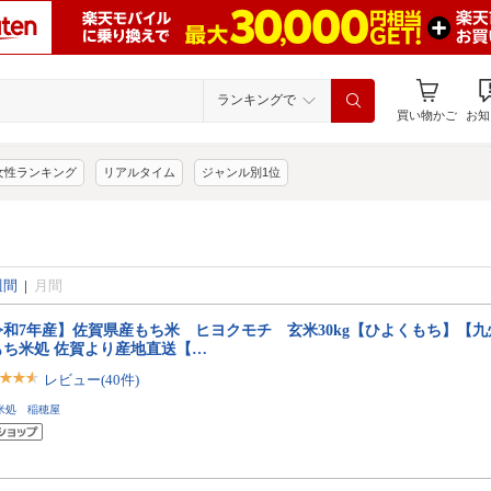
ランキングで
買い物かご
お知
女性ランキング
リアルタイム
ジャンル別1位
週間
|
月間
令和7年産】佐賀県産もち米 ヒヨクモチ 玄米30kg【ひよくもち】【
もち米処 佐賀より産地直送【…
レビュー(40件)
米処 稲穂屋