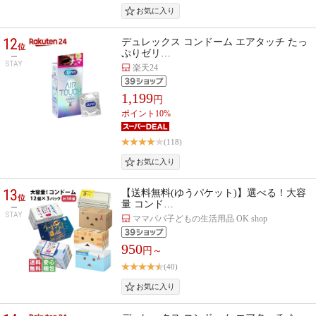
12
デュレックス コンドーム エアタッチ たっ
位
ぷりゼリ…
STAY
楽天24
1,199
円
ポイント10%
(118)
13
【送料無料(ゆうパケット)】選べる！大容
位
量 コンド…
STAY
ママパパ子どもの生活用品 OK shop
950
円～
(40)