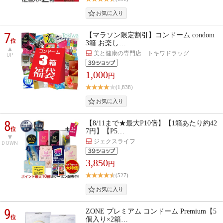
7
【マラソン限定割引】コンドーム condom
位
3箱 お楽し…
美と健康の専門店 トキワドラッグ
UP
1,000
円
(1,838)
8
【8/11まで★最大P10倍】【1箱あたり約42
位
7円】【P5…
ジェクスライフ
DOWN
3,850
円
(527)
9
ZONE プレミアム コンドーム Premium【5
位
個入り×2箱…