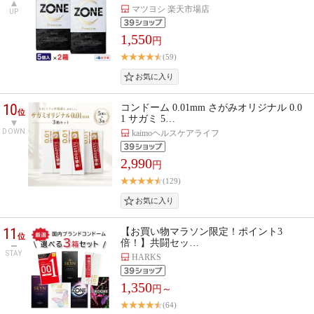
マツヨシ 楽天市場店
UP
1,550
円
(59)
10
コンドーム 0.01mm さがみオリジナル 0.0
位
1 サガミ 5…
DOWN
kaimoヘルスケアライフ
2,990
円
(129)
11
【お買い物マラソン限定！ポイント3
位
倍！】共闘セッ…
STAY
HARKS
1,350
円～
(64)