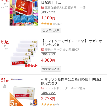
位
日配送】【…
DOWN
豊富な品揃えに自信あり！ 一歩
1,100
円
(313)
50
【エントリーでポイント10倍】 サガミオ
位
リジナル0.0…
DOWN
即納ドラッグ 金太郎SHOP
4,980
円
51
≪マラソン期間中は全商品P5倍！10日は
位
限定先着クー…
UP
ジェットドラッグ 楽天市場店
2,778
円
(4)