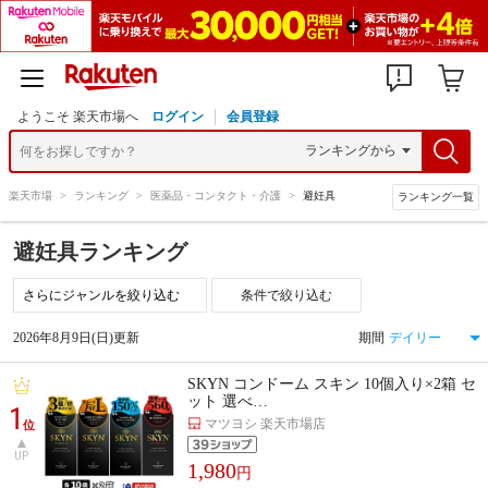
ようこそ 楽天市場へ
ログイン
会員登録
楽天市場
>
ランキング
>
医薬品・コンタクト・介護
>
避妊具
ランキング一覧
避妊具ランキング
条件で絞り込む
2026年8月9日(日)更新
期間
SKYN コンドーム スキン 10個入り×2箱 セ
ット 選べ…
1
マツヨシ 楽天市場店
位
UP
1,980
円