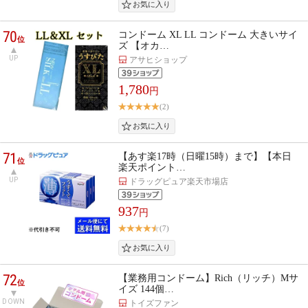
70
コンドーム XL LL コンドーム 大きいサイ
位
ズ 【オカ…
UP
アサヒショップ
1,780
円
(2)
71
【あす楽17時（日曜15時）まで】【本日
位
楽天ポイント…
UP
ドラッグピュア楽天市場店
937
円
(7)
72
【業務用コンドーム】Rich（リッチ）Mサ
位
イズ 144個…
DOWN
トイズファン