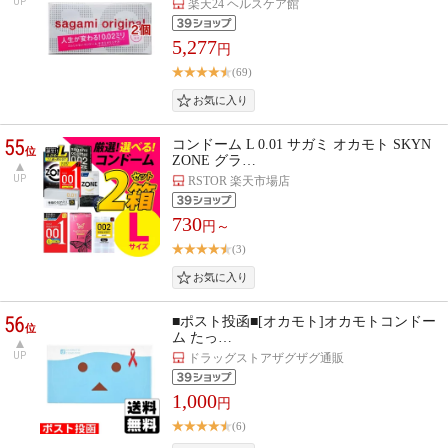
UP
楽天24 ヘルスケア館
5,277
円
(69)
55
コンドーム L 0.01 サガミ オカモト SKYN
位
ZONE グラ…
UP
RSTOR 楽天市場店
730
円～
(3)
56
■ポスト投函■[オカモト]オカモトコンドー
位
ム たっ…
UP
ドラッグストアザグザグ通販
1,000
円
(6)