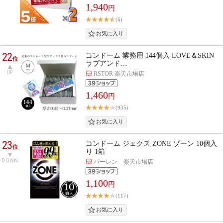
1,940
円
(6)
22
コンドーム 業務用 144個入 LOVE＆SKIN
位
ラブアンド…
UP
RSTOR 楽天市場店
1,460
円
(935)
23
コンドーム ジェクス ZONE ゾーン 10個入
位
り 1箱
DOWN
パーレン 楽天市場店
1,100
円
(117)