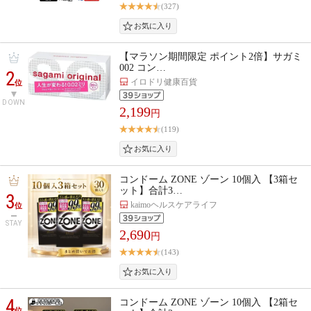
(327)
【マラソン期間限定 ポイント2倍】サガミ
002 コン…
2
イロドリ健康百貨
位
DOWN
2,199
円
(119)
コンドーム ZONE ゾーン 10個入 【3箱セ
ット】合計3…
3
kaimoヘルスケアライフ
位
STAY
2,690
円
(143)
4
コンドーム ZONE ゾーン 10個入 【2箱セ
位