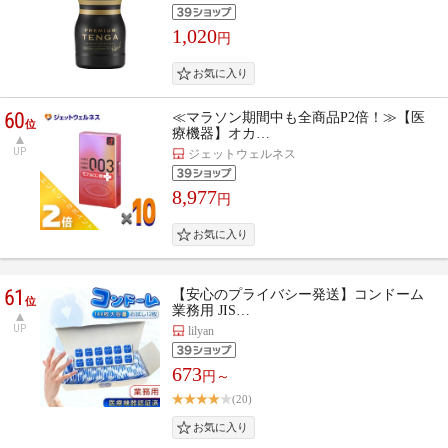
1,020
円
60
≪マラソン期間中も全商品P2倍！≫【医
位
療機器】オカ…
UP
ジェットウェルネス
8,977
円
61
【安心のプライバシー発送】コンドーム
位
業務用 JIS…
UP
lilyan
673
円～
(20)