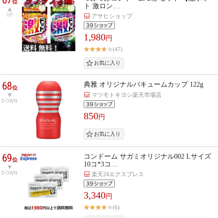
位
ト 激ロン…
UP
アサヒショップ
1,980
円
(47)
68
典雅 オリジナルバキュームカップ 122g
位
マツモトキヨシ楽天市場店
DOWN
850
円
69
コンドーム サガミオリジナル002 Lサイズ
位
10コ*3コ…
DOWN
楽天24エクスプレス
3,340
円
(6)