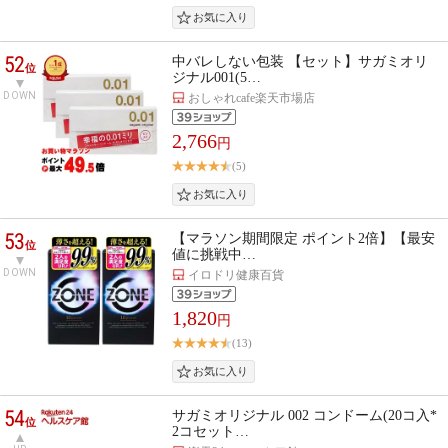
52
中バレしない包装 【セット】サガミオリ
位
ジナル001(5…
DOWN
おしゃれcafe楽天市場店
2,766
円
(5)
53
【マラソン期間限定 ポイント2倍】【最安
位
値に挑戦中…
DOWN
イロドリ健康百貨
1,820
円
(13)
54
サガミオリジナル 002 コンドーム(20コ入*
位
2コセット…