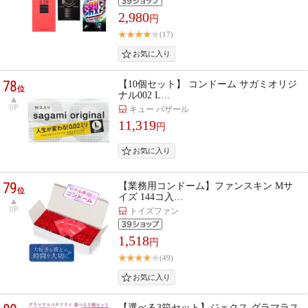
2,980
円
(17)
78
【10個セット】 コンドーム サガミオリジ
位
ナル002 L…
UP
キュー バザール
11,319
円
79
【業務用コンドーム】ファンスキン Mサ
位
イズ 144コ入…
UP
トイズファン
1,518
円
(49)
【選べる3箱セット】ジェクス グラマラス