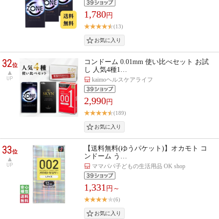
1,780
円
(13)
32
コンドーム 0.01mm 使い比べセット お試
位
し 人気4種1…
UP
kaimoヘルスケアライフ
2,990
円
(189)
33
【送料無料(ゆうパケット)】オカモト コ
位
ンドーム う…
UP
ママパパ子どもの生活用品 OK shop
1,331
円～
(6)