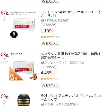
57
コンドーム sagamiオリジナル 0．01 5ヶ
位
入 サガミ…
UP
RSTOR 楽天市場店
1,199
円
(49)
58
≪マラソン期間中は全商品P5倍！10日は
位
限定先着クー…
DOWN
ジェットドラッグ 楽天市場店
4,455
円
(4)
59
典雅 プレミアムテンガ オリジナルバキュ
位
ームカップ…
UP
マツモトキヨシ楽天市場店