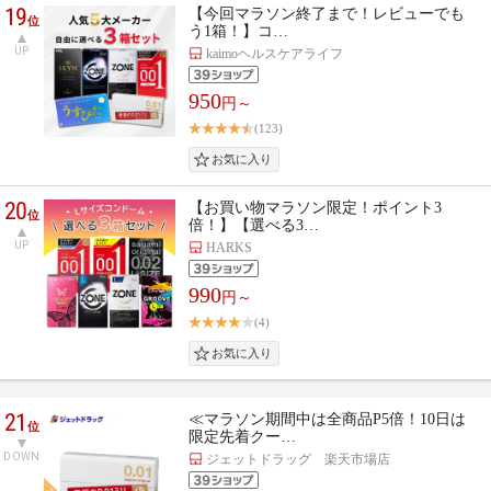
19
【今回マラソン終了まで！レビューでも
位
う1箱！】コ…
UP
kaimoヘルスケアライフ
950
円～
(123)
20
【お買い物マラソン限定！ポイント3
位
倍！】【選べる3…
UP
HARKS
990
円～
(4)
21
≪マラソン期間中は全商品P5倍！10日は
位
限定先着クー…
DOWN
ジェットドラッグ 楽天市場店