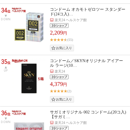
34
コンドーム オカモトゼロツー スタンダー
位
ド(24コ入)…
DOWN
楽天24 ヘルスケア館
2,209
円
(55)
35
コンドーム／SKYNオリジナル アイアー
位
ル ラージ(10…
UP
楽天24
4,379
円
(2)
36
サガミオリジナル 002 コンドーム(20コ入)
位
【サガミ…
DOWN
楽天24 ヘルスケア館