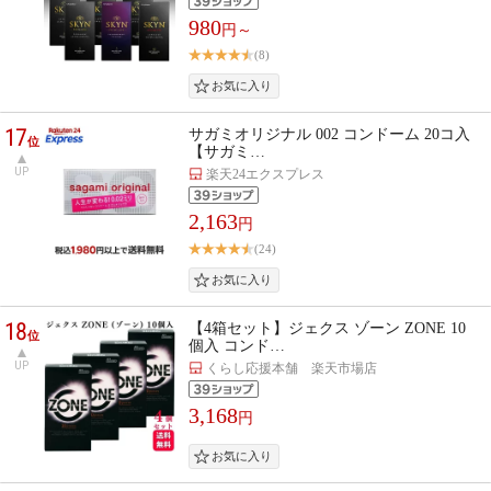
980
円～
(8)
17
サガミオリジナル 002 コンドーム 20コ入
位
【サガミ…
UP
楽天24エクスプレス
2,163
円
(24)
18
【4箱セット】ジェクス ゾーン ZONE 10
位
個入 コンド…
UP
くらし応援本舗 楽天市場店
3,168
円