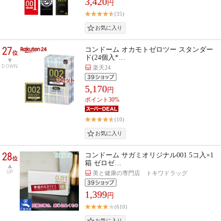
3,420
円
(35)
27
コンドーム オカモトゼロツー スタンダー
位
ド(24個入*…
DOWN
楽天24
5,170
円
ポイント30%
(10)
28
コンドーム サガミオリジナル001 5コ入×1
位
箱 ゼロゼ…
UP
美と健康の専門店 トキワドラッグ
1,399
円
(610)