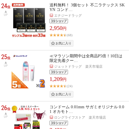
24
送料無料！ 3個セット 不二ラテックス SK
位
YN コンド…
UP
エナジードラッグ
2,950
円
(68)
25
≪マラソン期間中は全商品P5倍！10日は
位
限定先着クー…
UP
ジェットドラッグ 楽天市場店
1,209
円
(24)
26
コンドーム 0.01mm サガミオリジナル 0.0
位
1 オカモト…
UP
ロングライフストア 楽天市場店