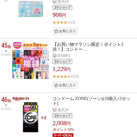
UP
楽天24
908
円
(3)
45
【お買い物マラソン限定！ポイント3
位
倍！】コンドー…
DOWN
HARKS
1,229
円
(553)
46
コンドーム ZONE(ゾーン)(10個入×2セッ
位
ト)
DOWN
楽天24
2,008
円
ポイント10%