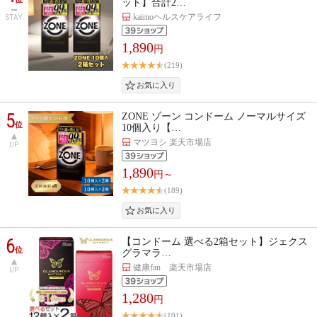
ット】合計2…
kaimoヘルスケアライフ
STAY
1,890
円
(219)
5
ZONE ゾーン コンドーム ノーマルサイズ
位
10個入り【…
マツヨシ 楽天市場店
UP
1,890
円～
(189)
6
【コンドーム 選べる2箱セット】ジェクス
位
グラマラ…
健康fan 楽天市場店
UP
1,280
円
(191)