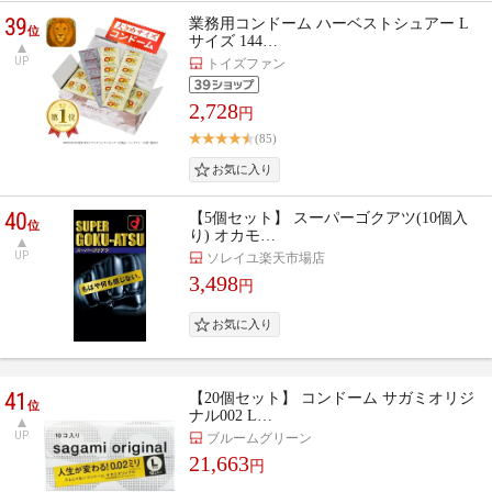
39
業務用コンドーム ハーベストシュアー L
位
サイズ 144…
UP
トイズファン
2,728
円
(85)
40
【5個セット】 スーパーゴクアツ(10個入
位
り) オカモ…
UP
ソレイユ楽天市場店
3,498
円
41
【20個セット】 コンドーム サガミオリジ
位
ナル002 L…
UP
ブルームグリーン
21,663
円