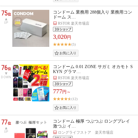
75
コンドーム 業務用 288個入り 業務用コン
位
ドーム ス…
UP
RSTOR 楽天市場店
3,020
円
(5)
76
コンドーム 0.01 ZONE サガミ オカモト S
位
KYN グラマ…
DOWN
RSTOR 楽天市場店
777
円～
(12)
77
コンドーム 極厚 つぶつぶ ロングプレイ
位
激つぶ イ…
UP
ロングライフストア 楽天市場店