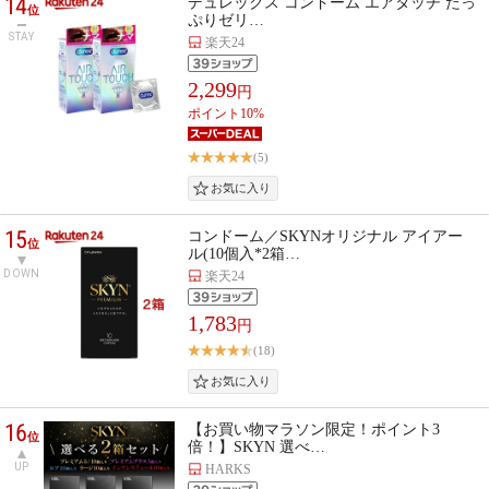
14
デュレックス コンドーム エアタッチ たっ
位
ぷりゼリ…
STAY
楽天24
2,299
円
ポイント10%
(5)
15
コンドーム／SKYNオリジナル アイアー
位
ル(10個入*2箱…
DOWN
楽天24
1,783
円
(18)
16
【お買い物マラソン限定！ポイント3
位
倍！】SKYN 選べ…
UP
HARKS