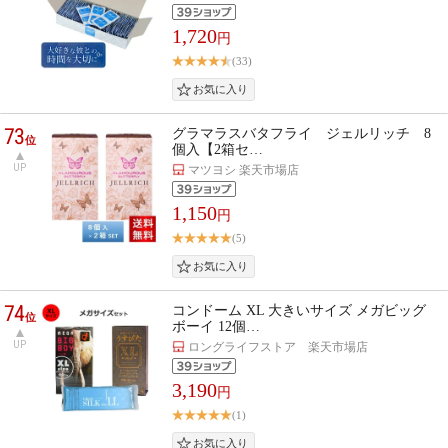
1,720
円
(33)
73
グラマラスバタフライ ジェルリッチ 8
位
個入【2箱セ…
UP
マツヨシ 楽天市場店
1,150
円
(5)
74
コンドーム XL 大きいサイズ メガビッグ
位
ボーイ 12個…
UP
ロングライフストア 楽天市場店
3,190
円
(1)