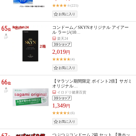
(221)
65
コンドーム／SKYNオリジナル アイアー
位
ル ラージ(10…
UP
楽天24
2,019
円
(4)
66
【マラソン期間限定 ポイント2倍】サガミ
位
オリジナル…
UP
イロドリ健康百貨
1,349
円
(6)
67
つぶつぶコンドーム 2箱 セット 【激ホッ