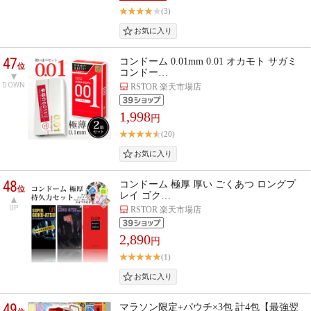
(3)
47
コンドーム 0.01mm 0.01 オカモト サガミ
位
コンドー…
DOWN
RSTOR 楽天市場店
1,998
円
(20)
48
コンドーム 極厚 厚い ごくあつ ロングプ
位
レイ ゴク…
UP
RSTOR 楽天市場店
2,890
円
(1)
49
マラソン限定+パウチ×3包 計4包【最強翌