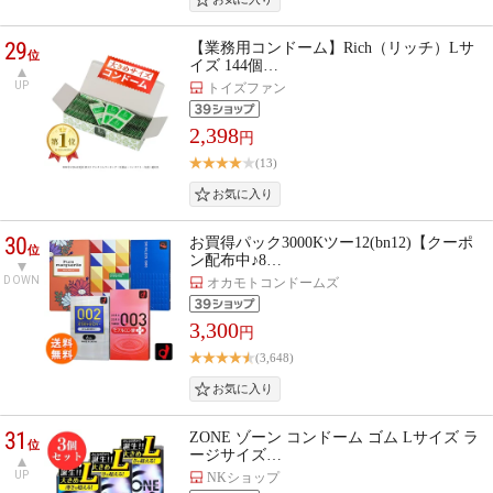
29
【業務用コンドーム】Rich（リッチ）Lサ
位
イズ 144個…
UP
トイズファン
2,398
円
(13)
30
お買得パック3000Kツー12(bn12)【クーポ
位
ン配布中♪8…
DOWN
オカモトコンドームズ
3,300
円
(3,648)
31
ZONE ゾーン コンドーム ゴム Lサイズ ラ
位
ージサイズ…
UP
NKショップ