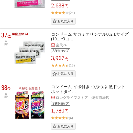
2,638
円
(24)
37
コンドーム サガミオリジナル002 Lサイズ
位
(10コ*3コ…
UP
楽天24
3,967
円
(16)
38
コンドーム イボ付き つぶつぶ 激ドット
位
ホットタイ…
UP
ロングライフストア 楽天市場店
1,780
円
(6)