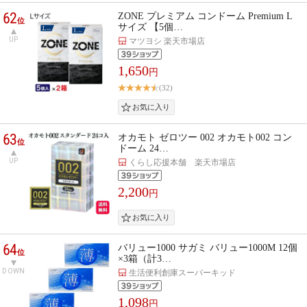
62
ZONE プレミアム コンドーム Premium L
位
サイズ 【5個…
UP
マツヨシ 楽天市場店
1,650
円
(32)
63
オカモト ゼロツー 002 オカモト002 コン
位
ドーム 24…
UP
くらし応援本舗 楽天市場店
2,200
円
64
バリュー1000 サガミ バリュー1000M 12個
位
×3箱（計3…
DOWN
生活便利創庫スーパーキッド
1,098
円