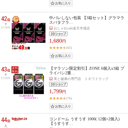
42
中バレしない包装 【3箱セット】グラマラ
位
スバタフラ…
DOWN
おしゃれcafe楽天市場店
1,680
円
(65)
43
【マラソン限定割引】ZONE 6個入x3箱 プ
位
ライバシ2重…
DOWN
美と健康の専門店 トキワドラッグ
1,799
円
(76)
44
コンドーム うすうす 1000( 12個×2個入)
位
【うすうす…