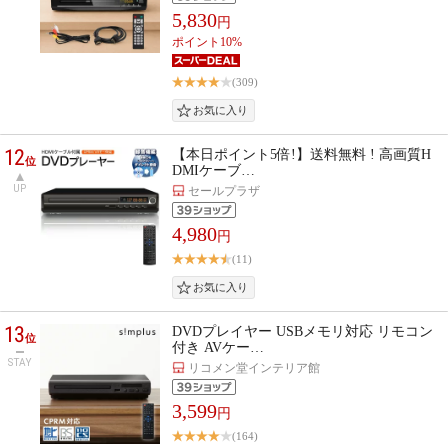
5,830
円
ポイント10%
(309)
12
【本日ポイント5倍!】送料無料 ! 高画質H
位
DMIケーブ…
UP
セールプラザ
4,980
円
(11)
13
DVDプレイヤー USBメモリ対応 リモコン
位
付き AVケー…
STAY
リコメン堂インテリア館
3,599
円
(164)