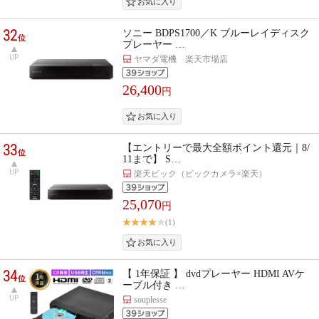
32
ソニー BDPS1700／K ブルーレイディスク
位
プレーヤー …
UP
ヤマダ電機 楽天市場店
26,400
円
33
【エントリーで最大全額ポイント還元｜8/
位
11まで】 S…
UP
楽天ビック（ビックカメラ×楽天）
25,070
円
(1)
34
【 1年保証 】 dvdプレーヤー HDMI AVケ
位
ーブル付き …
UP
souplesse