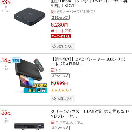
53
山善 Qriom コンパクトDVDプレーヤー 再
位
生専用 KDVP…
DOWN
楽天スーパーDEALSHOP
6,280
円
ポイント20%
54
【送料無料】DVDプレーヤー 1080Pサポ
位
ート ARAFUNA …
UP
TRG
6,086
円
(1)
55
グリーンハウス HDMI対応 据え置き型 D
位
VDプレーヤ…
UP
コジマ楽天市場店