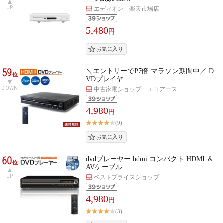
UP
エディオン 楽天市場店
5,480
円
59
＼エントリーでP7倍 マラソン期間中／ D
位
VDプレイヤ…
DOWN
中古家電ショップ エコアース
4,980
円
(9)
60
dvdプレーヤー hdmi コンパクト HDMI ＆
位
AVケーブル…
UP
ベストプライスショップ
4,980
円
(3)