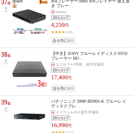
37
dvdプレーヤー hdmi dvdプレイヤー 据え置
位
き プレー…
UP
etcetera
4,250
円
(9)
38
【中古】SONY ブルーレイディスク/DVD
位
プレーヤー BD…
UP
エクセラー2号館 楽天市場店
17,400
円
39
パナソニック DMP-BD90S-K ブルーレイ
位
ディスクプレ…
UP
イーウェルネス楽天市場店
16,990
円
(1)