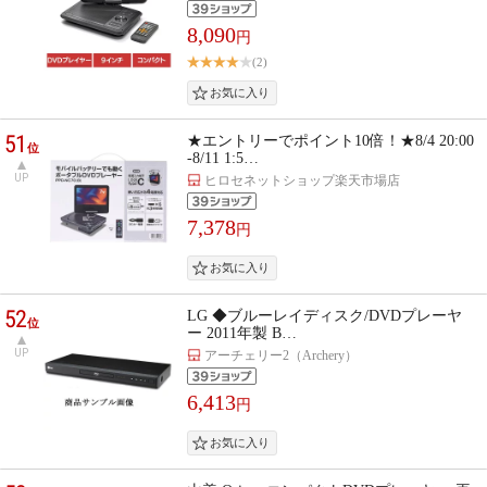
8,090
円
(2)
51
★エントリーでポイント10倍！★8/4 20:00
位
-8/11 1:5…
UP
ヒロセネットショップ楽天市場店
7,378
円
52
LG ◆ブルーレイディスク/DVDプレーヤ
位
ー 2011年製 B…
UP
アーチェリー2（Archery）
6,413
円