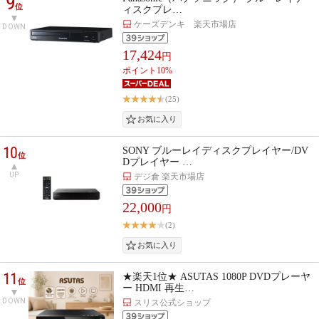
9
位
ィスクプレ…
ケーズデンキ 楽天市場店
DOWN
17,424
円
ポイント10%
(25)
10
SONY ブルーレイディスクプレイヤー/DV
位
Dプレイヤー …
UP
デジ倉 楽天市場店
22,000
円
(2)
11
★楽天1位★ ASUTAS 1080P DVDプレーヤ
位
ー HDMI 再生…
DOWN
スリス公式ショップ