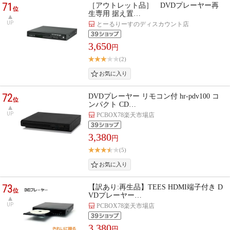
71
［アウトレット品］ DVDプレーヤー再
位
生専用 据え置…
UP
とーるりーすのディスカウント店
3,650
円
(2)
72
DVDプレーヤー リモコン付 hr-pdv100 コ
位
ンパクト CD…
UP
PCBOX78楽天市場店
3,380
円
(5)
73
【訳あり:再生品】TEES HDMI端子付き D
位
VDプレーヤー…
UP
PCBOX78楽天市場店
3,380
円