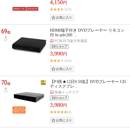
4,150
円
(7)
69
HDMI端子付き DVDプレーヤー リモコン
位
付 hr-pdv200 …
UP
PCBOX78楽天市場店
3,990
円
(1)
70
【P3倍★12日9:59迄】DVDプレーヤー CD
位
ディスクプレ…
UP
快適インテリア
3,980
円
(2)