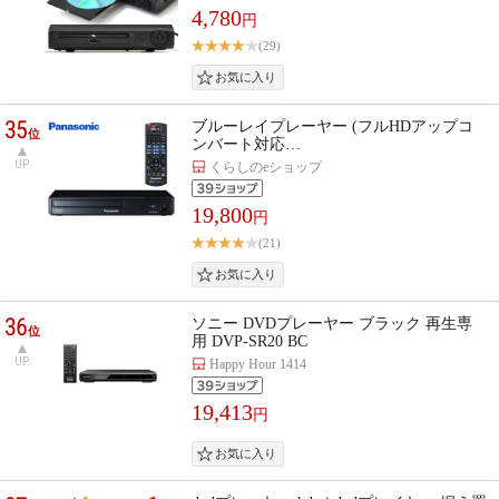
4,780
円
(29)
35
ブルーレイプレーヤー (フルHDアップコ
位
ンバート対応…
UP
くらしのeショップ
19,800
円
(21)
36
ソニー DVDプレーヤー ブラック 再生専
位
用 DVP-SR20 BC
UP
Happy Hour 1414
19,413
円