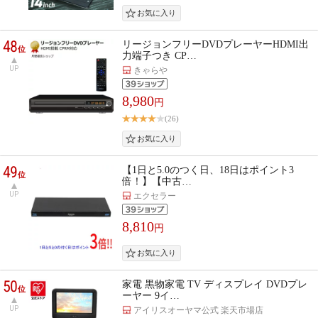
48
リージョンフリーDVDプレーヤーHDMI出
位
力端子つき CP…
UP
きゃらや
8,980
円
(26)
49
【1日と5.0のつく日、18日はポイント3
位
倍！】【中古…
UP
エクセラー
8,810
円
50
家電 黒物家電 TV ディスプレイ DVDプレ
位
ーヤー 9イ…
UP
アイリスオーヤマ公式 楽天市場店