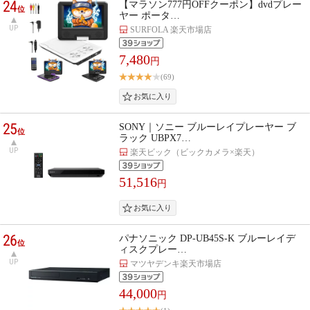
24
【マラソン777円OFFクーポン】dvdプレー
位
ヤー ポータ…
UP
SURFOLA 楽天市場店
7,480
円
(69)
25
SONY｜ソニー ブルーレイプレーヤー ブ
位
ラック UBPX7…
UP
楽天ビック（ビックカメラ×楽天）
51,516
円
26
パナソニック DP-UB45S-K ブルーレイデ
位
ィスクプレー…
UP
マツヤデンキ楽天市場店
44,000
円