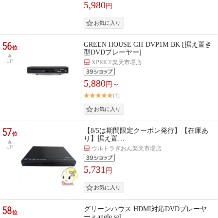
5,980
円
56
GREEN HOUSE GH-DVP1M-BK [据え置き
位
型DVDプレーヤー]
UP
XPRICE楽天市場店
5,880
円～
(1)
57
【8/5は期間限定クーポン発行】【在庫あ
位
り】据え置…
UP
ウルトラぎおん楽天市場店
5,731
円
58
グリーンハウス HDMI対応DVDプレーヤ
位
ー e angle sel…