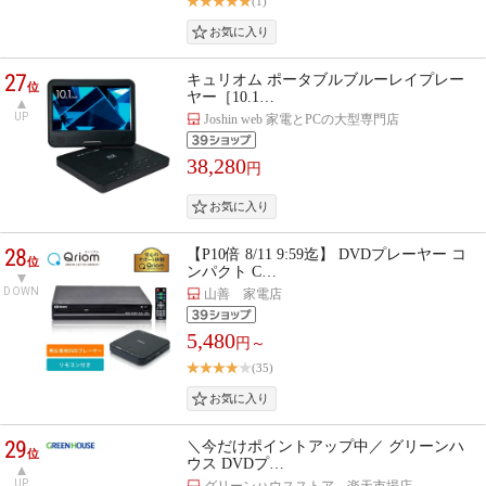
(1)
27
キュリオム ポータブルブルーレイプレー
位
ヤー［10.1…
UP
Joshin web 家電とPCの大型専門店
38,280
円
28
【P10倍 8/11 9:59迄】 DVDプレーヤー コ
位
ンパクト C…
DOWN
山善 家電店
5,480
円～
(35)
29
＼今だけポイントアップ中／ グリーンハ
位
ウス DVDプ…
UP
グリーンハウスストア 楽天市場店