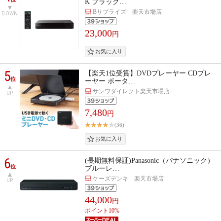
K ブラック…
Bサプライズ 楽天市場店
DOWN
23,000
円
5
【楽天1位受賞】DVDプレーヤー CDプレ
位
ーヤー ポータ…
サンワダイレクト楽天市場店
UP
7,480
円
(36)
6
(長期無料保証)Panasonic（パナソニック）
位
ブルーレ…
ケーズデンキ 楽天市場店
UP
44,000
円
ポイント10%