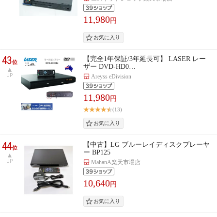
11,980
円
43
【完全1年保証/3年延長可】 LASER レー
位
ザー DVD-HD0…
UP
Areyss eDivision
11,980
円
(13)
44
【中古】LG ブルーレイディスクプレーヤ
位
ー BP125
UP
MahanA楽天市場店
10,640
円