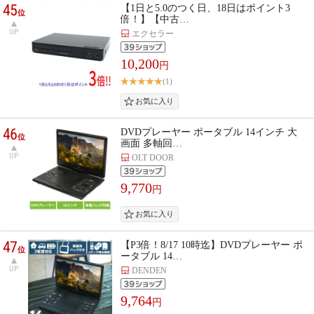
45
【1日と5.0のつく日、18日はポイント3
位
倍！】【中古…
UP
エクセラー
10,200
円
(1)
46
DVDプレーヤー ポータブル 14インチ 大
位
画面 多軸回…
UP
OLT DOOR
9,770
円
47
【P3倍！8/17 10時迄】DVDプレーヤー ポ
位
ータブル 14…
UP
DENDEN
9,764
円