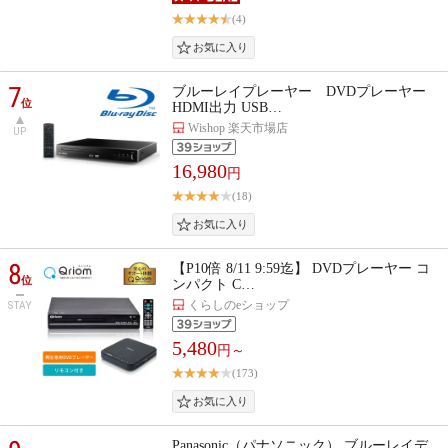
(4)
7
ブルーレイプレーヤー DVDプレーヤー
位
HDMI出力 USB…
Wishop 楽天市場店
UP
16,980
円
(18)
8
【P10倍 8/11 9:59迄】 DVDプレーヤー コ
位
ンパクト C…
くらしのeショップ
STAY
5,480
円～
(173)
Panasonic（パナソニック） ブルーレイデ