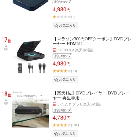
4,980
円
(1)
17
【マラソン300円OFFクーポン】DVDプレ
位
ーヤー HDMI/U…
UP
SURFOLA 楽天市場店
4,980
円
(73)
18
【楽天1位】DVDプレイヤー DVDプレー
位
ヤー 再生専用 …
UP
いただきプラザ楽天市場店
4,780
円
(191)