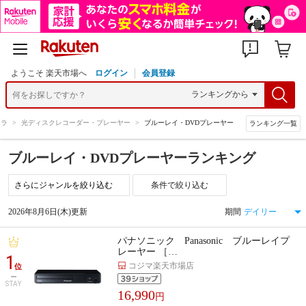
ようこそ 楽天市場へ
ログイン
会員登録
メラ
>
光ディスクレコーダー・プレーヤー
>
ブルーレイ・DVDプレーヤー
ランキング一覧
ブルーレイ・DVDプレーヤーランキング
条件で絞り込む
2026年8月6日(木)更新
期間
パナソニック Panasonic ブルーレイプ
レーヤー ［…
1
コジマ楽天市場店
位
STAY
16,990
円