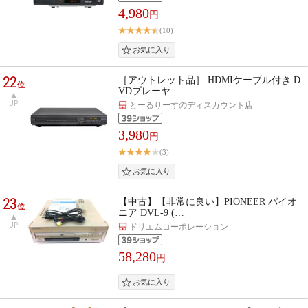
4,980
円
(10)
22
［アウトレット品］ HDMIケーブル付き D
位
VDプレーヤ…
UP
とーるりーすのディスカウント店
3,980
円
(3)
23
【中古】【非常に良い】PIONEER パイオ
位
ニア DVL-9 (…
UP
ドリエムコーポレーション
58,280
円