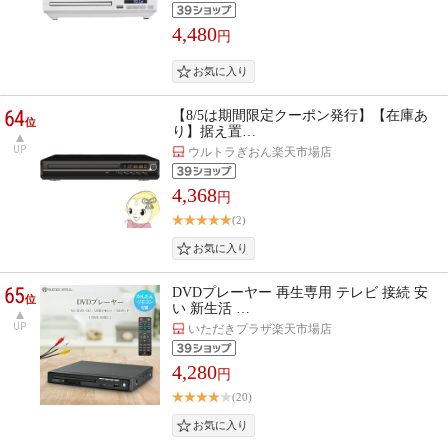
4,480
円
64
【8/5は期間限定クーポン発行】【在庫あ
位
り】据え置…
UP
ウルトラぎおん楽天市場店
4,368
円
(2)
65
DVDプレーヤー 再生専用 テレビ 接続 安
位
い 新生活 …
UP
いただきプラザ楽天市場店
4,280
円
(20)