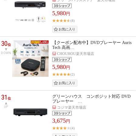
5,980
円
(8)
30
【クーポン配布中】DVDプレーヤー Auris
位
Tech 高画…
DOWN
CHOUHOU楽天市場店
5,980
円
(2)
31
グリーンハウス コンポジット対応 DVD
位
プレーヤー …
UP
コジマ楽天市場店
3,675
円
(4)