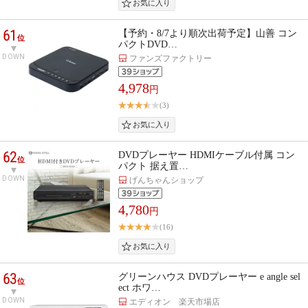
61
【予約・8/7より順次出荷予定】山善 コン
位
パクトDVD…
DOWN
ファンズファクトリー
4,978
円
(3)
62
DVDプレーヤー HDMIケーブル付属 コン
位
パクト 据え置…
DOWN
げんちゃんショップ
4,780
円
(16)
63
グリーンハウス DVDプレーヤー e angle sel
位
ect ホワ…
DOWN
エディオン 楽天市場店