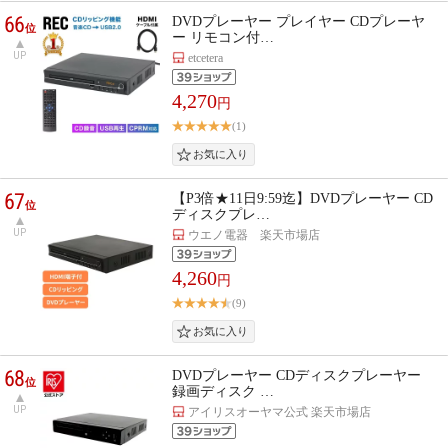
66
DVDプレーヤー プレイヤー CDプレーヤ
位
ー リモコン付…
UP
etcetera
4,270
円
(1)
67
【P3倍★11日9:59迄】DVDプレーヤー CD
位
ディスクプレ…
UP
ウエノ電器 楽天市場店
4,260
円
(9)
68
DVDプレーヤー CDディスクプレーヤー
位
録画ディスク …
UP
アイリスオーヤマ公式 楽天市場店