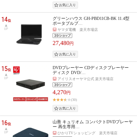
14
グリーンハウス GH-PBD11CB-BK 11.4型
位
ポータブルブ…
UP
ヤマダ電機 楽天市場店
27,480
円
15
DVDプレーヤー CDディスクプレーヤー
位
ディスク DVD/…
UP
アイリスオーヤマ公式 楽天市場店
4,270
円
(30)
16
山善 キュリオム コンパクトDVDプレーヤ
位
ー 再生専用…
UP
ひかりTVショッピング 楽天市場店