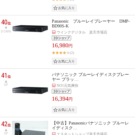
40
Panasonic ブルーレイプレーヤー DMP-
位
BD90S-K
DOWN
ウインクデジタル 楽天市場店
16,980
円
(2)
41
パナソニック ブルーレイディスクプレー
位
ヤー ブラッ…
UP
NO1元気爽快
16,394
円
42
【中古】Panasonicパナソニック ブルーレ
位
イディスク…
UP
エスネットショップ楽天市場店