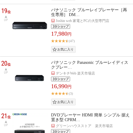
19
パナソニック ブルーレイプレーヤー［再
位
生専用］ DM…
UP
Joshin web 家電とPCの大型専門店
17,980
円
(47)
20
パナソニック Panasonic ブルーレイディス
位
クプレー…
UP
デンキチWeb 楽天市場店
16,990
円
(3)
21
DVDプレーヤー HDMI 簡単 シンプル 据え
位
置き型 CPRM…
UP
グリーンハウスストア 楽天市場店