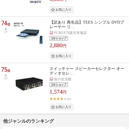
74
【訳あり:再生品】TEES シンプル DVDプ
位
レーヤー リ…
UP
PCBOX78楽天市場店
2,880
円
75
スイッチャー スピーカーセレクター オー
位
ディオセレ…
UP
皆の生活館
1,574
円
(1)
他ジャンルのランキング