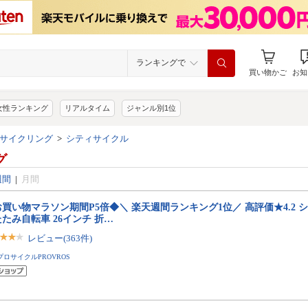
ランキングで
買い物かご
お知
女性ランキング
リアルタイム
ジャンル別1位
サイクリング
>
シティサイクル
グ
週間
|
月間
買い物マラソン期間P5倍◆＼ 楽天週間ランキング1位／ 高評価★4.2 
たみ自転車 26インチ 折…
レビュー(363件)
プロサイクルPROVROS