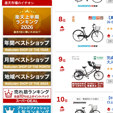
楽天市場のイチオシ
8
【真
位
26
9
完成
位
大
10
【8
位
ロム