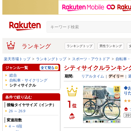
ランキング
ランキングトップ
男性ランキング
楽天市場トップ
>
ランキングトップ
>
スポーツ・アウトドア
>
自転車・
シティサイクルランキン
ジャンル一覧
総合
期間:
リアルタイム
|
デイリー
|
自転車・サイクリング
シティサイクル
◆お
りた
条件で絞り込む
後輪タイヤサイズ（インチ）
26 ～ 26.9
変速段数
4 ～ 6段