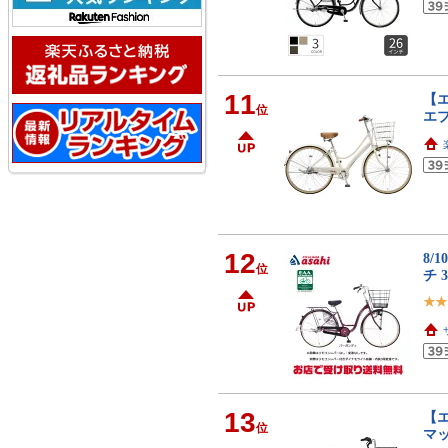
11
【エ
位
エブ
12
8/
位
チ 
13
【エ
位
マッ