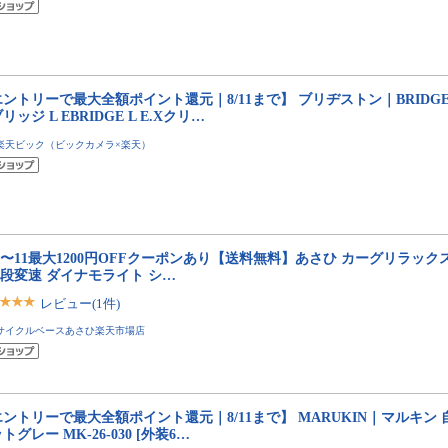
ントリーで最大全額ポイント還元｜8/11まで】 ブリヂストン｜BRIDGE
リッジ L EBRIDGE L E.Xクリ…
楽天ビック（ビックカメラ×楽天）
10〜11最大1200円OFFクーポンあり【送料無料】あさひ カーグリラックス B
3段変速 ダイナモライト シ…
レビュー(1件)
サイクルベースあさひ楽天市場店
ントリーで最大全額ポイント還元｜8/11まで】 MARUKIN｜マルキン 
トグレー MK-26-030 [外装6…