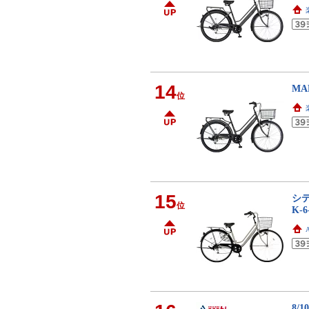
14
MA
位
15
シテ
位
K-
8/