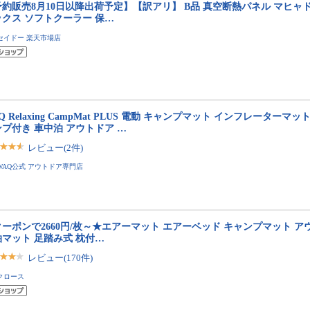
予約販売8月10日以降出荷予定】【訳アリ】 B品 真空断熱パネル マヒャ
ックス ソフトクーラー 保…
セイドー 楽天市場店
Q Relaxing CampMat PLUS 電動 キャンプマット インフレーターマット
プ付き 車中泊 アウトドア …
レビュー(2件)
WAQ公式 アウトドア専門店
ーポンで2660円/枚～★エアーマット エアーベッド キャンプマット ア
泊マット 足踏み式 枕付…
レビュー(170件)
クロース