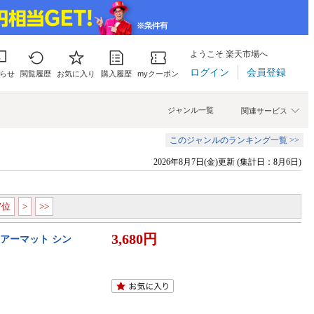
ようこそ 楽天市場へ
ログイン
会員登録
らせ
閲覧履歴
お気に入り
購入履歴
myクーポン
ジャンル一覧
関連サービス
このジャンルのランキング一覧 >>
2026年8月7日(金)更新 (集計日：8月6日)
77位
>
>>
3,680円
エアーマット シン