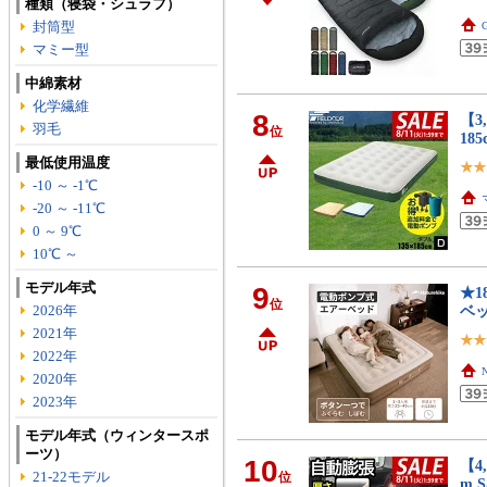
種類（寝袋・シュラフ）
封筒型
マミー型
中綿素材
化学繊維
8
【3
羽毛
位
18
最低使用温度
-10 ～ -1℃
-20 ～ -11℃
0 ～ 9℃
10℃ ～
モデル年式
9
★1
位
2026年
ベッ
2021年
2022年
2020年
2023年
モデル年式（ウィンタースポ
ーツ）
10
【4
21-22モデル
位
m 