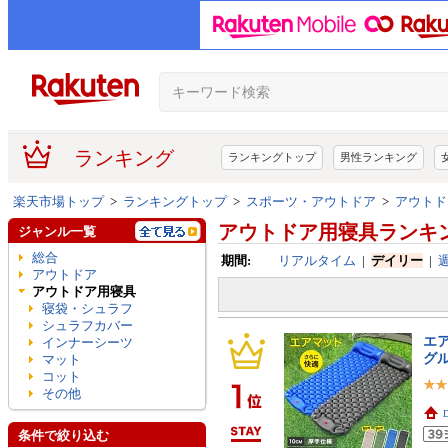
ランキング
ランキングトップ
男性ランキング
楽天市場トップ
>
ランキングトップ
>
スポーツ・アウトドア
>
アウトド
アウトドア用寝具ランキ
ジャンル一覧
総合
期間:
リアルタイム
|
デイリー
|
アウトドア
アウトドア用寝具
寝袋・シュラフ
シュラフカバー
エア
インナーシーツ
グ
マット
コット
その他
D
条件で絞り込む