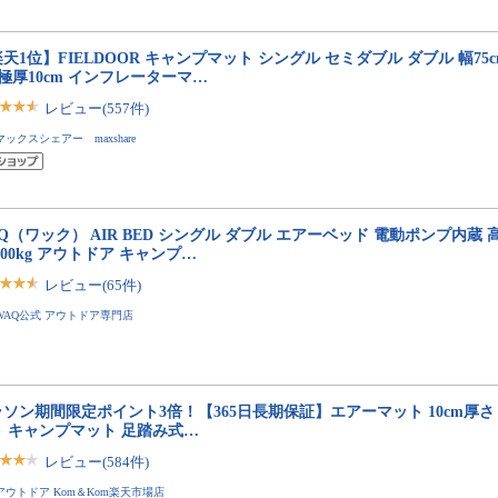
天1位】FIELDOOR キャンプマット シングル セミダブル ダブル 幅75cm 
 極厚10cm インフレーターマ…
レビュー(557件)
マックスシェアー maxshare
Q（ワック） AIR BED シングル ダブル エアーベッド 電動ポンプ内蔵 高
/300kg アウトドア キャンプ…
レビュー(65件)
WAQ公式 アウトドア専門店
ソン期間限定ポイント3倍！【365日長期保証】エアーマット 10cm厚さ 
ト キャンプマット 足踏み式…
レビュー(584件)
アウトドア Kom＆Kom楽天市場店