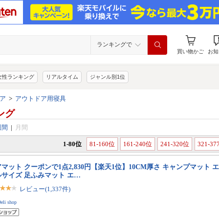
ランキングで
買い物かご
お知
女性ランキング
リアルタイム
ジャンル別1位
ア
>
アウトドア用寝具
ング
週間
|
月間
1-80位
81-160位
161-240位
241-320位
321-3
マット クーポンで1点2,830円【楽天1位】10CM厚さ キャンプマット 
ルサイズ 足ふみマット エ…
レビュー(1,337件)
eli shop