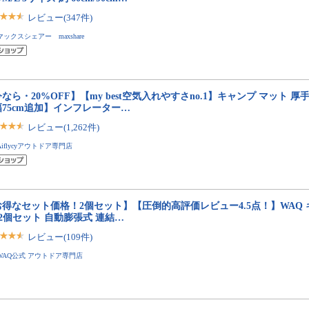
レビュー(347件)
マックスシェアー maxshare
なら・20%OFF】【my best空気入れやすさno.1】キャンプ マット 
幅75cm追加】インフレーター…
レビュー(1,262件)
Aiflycyアウトドア専門店
お得なセット価格！2個セット】【圧倒的高評価レビュー4.5点！】WAQ 
 2個セット 自動膨張式 連結…
レビュー(109件)
WAQ公式 アウトドア専門店