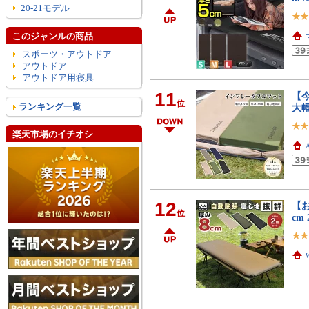
20-21モデル
このジャンルの商品
スポーツ・アウトドア
アウトドア
アウトドア用寝具
11
【今
位
ランキング一覧
大
楽天市場のイチオシ
12
【
位
cm