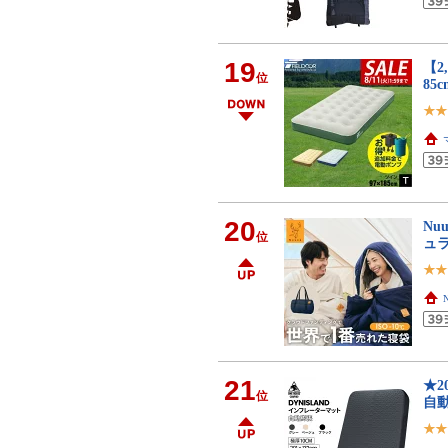
19
【2
位
85
20
Nu
位
ュ
N
21
★2
位
自