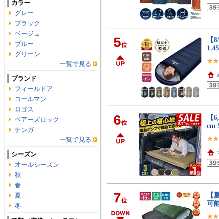
カラー
グレー
ブラック
ベージュ
5
【8
ブルー
位
1.
グリーン
一覧で見る
ブランド
フィールドア
コールマン
ロゴス
6
【6
ベアーズロック
位
cm
ナンガ
一覧で見る
シーズン
オールシーズン
秋
春
7
【夏
夏
位
可能
冬