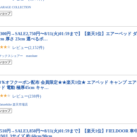
GARAGE COLLECTION
,300円→SALE2,750円〜8/11(火)01:59まで】【楽天1位】エアーベッド ダブ
5cm 厚さ 23cm 選べるポ…
レビュー(2,152件)
マックスシェアー maxshare
8％オフクーポン配布 会員限定★★楽天1位★ エアベッド キャンプ エ
ド 電動 極厚45cm キャ…
レビュー(238件)
Naturehike 楽天市場店
,510円→SALE3,850円〜8/11(火)01:59まで】【楽天1位】FIELDOOR 
S/M/L 3サイズ 約 60cm/90cm…