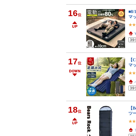
16
■8
位
マッ
17
【C
位
マ
18
【B
位
ツ