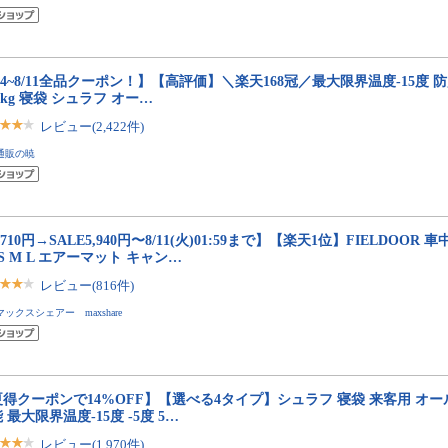
/4~8/11全品クーポン！】【高評価】＼楽天168冠／最大限界温度-15度 
45kg 寝袋 シュラフ オー…
レビュー(2,422件)
通販の暁
,710円→SALE5,940円〜8/11(火)01:59まで】【楽天1位】FIELDOOR 
 S M L エアーマット キャン…
レビュー(816件)
マックスシェアー maxshare
得クーポンで14%OFF】【選べる4タイプ】シュラフ 寝袋 来客用 オー
 最大限界温度-15度 -5度 5…
レビュー(1,970件)