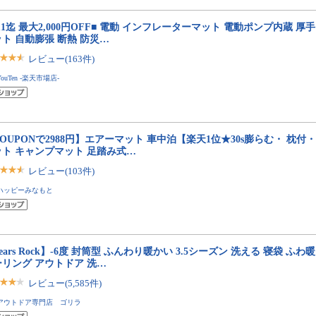
/11迄 最大2,000円OFF■ 電動 インフレーターマット 電動ポンプ内蔵 厚手
ト 自動膨張 断熱 防災…
レビュー(163件)
YouTen -楽天市場店-
OUPONで2988円】エアーマット 車中泊【楽天1位★30s膨らむ・ 枕付・
ット キャンプマット 足踏み式…
レビュー(103件)
ハッピーみなもと
ears Rock】-6度 封筒型 ふんわり暖かい 3.5シーズン 洗える 寝袋 ふわ
ーリング アウトドア 洗…
レビュー(5,585件)
アウトドア専門店 ゴリラ