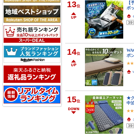
13
【
位
ボ
14
WA
位
ポン
15
★ク
位
中