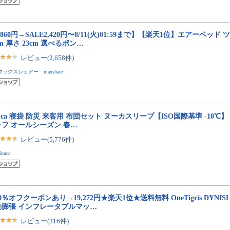
,860円→SALE2,420円〜8/11(火)01:59まで】【楽天1位】エアーベッド ツイン
cm 厚さ 23cm 選べるポン…
レビュー(2,658件)
マックスシェアー maxshare
uca 寝袋 防災 来客用 布団セット ヌーカスリープ【ISO国際基準 -10℃
ラフ オールシーズン 春…
レビュー(5,776件)
uuca
0％オフクーポンあり→19,272円★楽天1位★送料無料 OneTigris DYNISL
動膨張 インフレータブルマッ…
レビュー(316件)