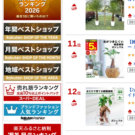
11
【
位
ー 
12
【2
位
イ