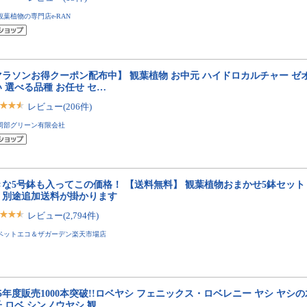
観葉植物の専門店e-RAN
マラソンお得クーポン配布中】 観葉植物 お中元 ハイドロカルチャー ゼ
 選べる品種 お任せ セ…
レビュー(206件)
岡部グリーン有限会社
きな5号鉢も入ってこの価格！ 【送料無料】 観葉植物おまかせ5鉢セット
り別途追加送料が掛かります
レビュー(2,794件)
ペットエコ＆ザガーデン楽天市場店
25年度販売1000本突破!!ロベヤシ フェニックス・ロベレニー ヤシ ヤシ
 ロベ シンノウヤシ 観…