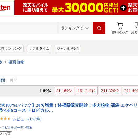
ランキングで
買い物かご
お知
女性ランキング
リアルタイム
ジャンル別1位
物
>
観葉植物
週間
|
月間
1-80位
81-160位
161-240位
241-320位
321-4
大100%Pバック】20％増量！鉢福袋販売開始！多肉植物 福袋 エケベ
選べる6コース トロピカル…
レビュー(147件)
トロピカルガーデン埼玉