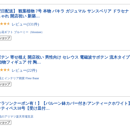
日配送】 観葉植物 7号 本物 パキラ ガジュマル サンスベリア ドラセナ
ゃれ 開店祝い 新築…
レビュー(331件)
お花ギフト ブルーミー（bloomee）
テン 寄せ植え 開店祝い 男性向け セレウス 電磁波サボテン 流木タイプ
動物フィギュア 付 陶…
レビュー(22件)
花とインテリア雑貨 Fleur Bazar
マラソンクーポン有！】【バルーン鉢カバー付き/アンティークホワイト
ンティペス10号【受け皿付…
花のアリマツ楽天市場支店