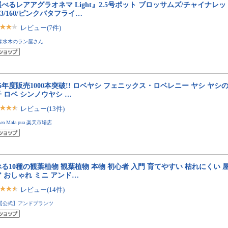
べるレアアグラオネマ Light』2.5号ポット ブロッサムズ/チャイナレ
#3/160/ピンクバタフライ…
レビュー(7件)
森水木のラン屋さん
25年度販売1000本突破!! ロベヤシ フェニックス・ロベレニー ヤシ ヤシ
 ロベ シンノウヤシ …
レビュー(13件)
Lea Mala pua 楽天市場店
る10種の観葉植物 観葉植物 本物 初心者 入門 育てやすい 枯れにくい 
 おしゃれ ミニ アンド…
レビュー(14件)
【公式】アンドプランツ