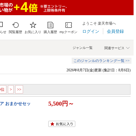
ようこそ 楽天市場へ
ログイン
会員登録
らせ
閲覧履歴
お気に入り
購入履歴
myクーポン
ジャンル一覧
関連サービス
このジャンルのランキング一覧 >>
2026年8月7日(金)更新 (集計日：8月6日)
00位
>
>>
5,500円～
リア おまかせセッ