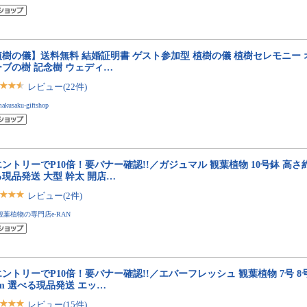
植樹の儀】送料無料 結婚証明書 ゲスト参加型 植樹の儀 植樹セレモニー 
ーブの樹 記念樹 ウェディ…
レビュー(22件)
akusaku-giftshop
ントリーでP10倍！要バナー確認!!／ガジュマル 観葉植物 10号鉢 高さ約15
現品発送 大型 幹太 開店…
レビュー(2件)
観葉植物の専門店e-RAN
ントリーでP10倍！要バナー確認!!／エバーフレッシュ 観葉植物 7号 8号
cm 選べる現品発送 エッ…
レビュー(15件)