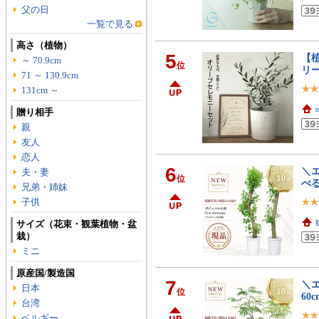
父の日
一覧で見る
高さ（植物）
5
【
～ 70.9cm
位
リ
71 ～ 130.9cm
131cm ～
m
贈り相手
親
友人
恋人
6
＼エ
夫・妻
位
べる
兄弟・姉妹
子供
サイズ（花束・観葉植物・盆
栽）
ミニ
原産国/製造国
7
＼エ
日本
位
60
台湾
ベルギー