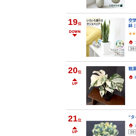
19
空
位
鉢
20
観
位
21
“タ
位