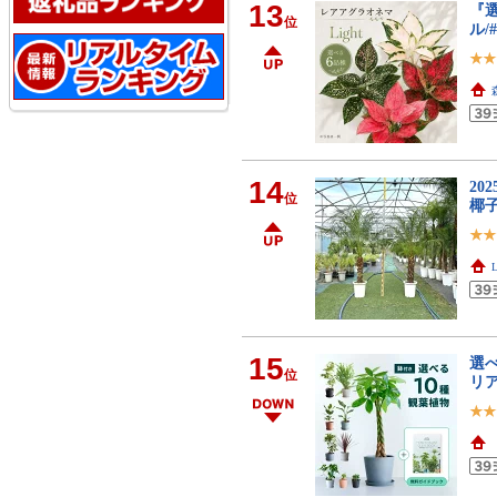
13
『選
位
ル/
14
20
位
椰子
15
選べ
位
リア