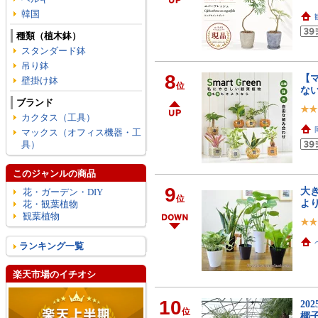
韓国
種類（植木鉢）
スタンダード鉢
吊り鉢
8
【
壁掛け鉢
位
ない
ブランド
カクタス（工具）
マックス（オフィス機器・工
具）
このジャンルの商品
9
大
花・ガーデン・DIY
位
よ
花・観葉植物
観葉植物
ランキング一覧
楽天市場のイチオシ
10
20
位
椰子