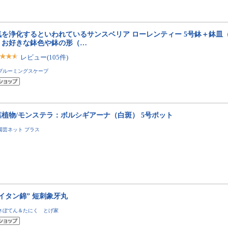
気を浄化するといわれているサンスベリア ローレンティー 5号鉢＋鉢皿（
｜お好きな鉢色や鉢の形（…
レビュー(105件)
ブルーミングスケープ
葉植物/モンステラ：ボルシギアーナ（白斑） 5号ポット
園芸ネット プラス
イタン錦” 短刺象牙丸
さぼてん＆たにく とげ家