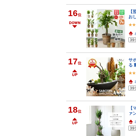
16
【翌
位
おし
17
サボ
位
る 
18
【
位
ァ