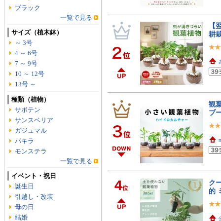
ブラック
一覧で見る
【翌
サイズ（植木鉢）
耕栽
～ 3号
4 ～ 6号
7 ～ 9号
10 ～ 12号
13号 ～
種類（植物）
観葉
サボテン
ブ
サンスベリア
ガジュマル
パキラ
m
モンステラ
一覧で見る
イベント・祝日
4
クー
誕生日
位
的 
引越し・改装
母の日
結婚