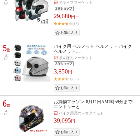
ドライブマーケット
UP
29,680
円～
(16)
5
バイク用 ヘルメット ヘルメット バイク
位
ヘルメット…
ぽんぽんマーケット
UP
3,850
円
(56)
6
お買物マラソン!8月11日AM1時59分まで!
位
エントリーと…
バイク用品のレオタニモト
UP
39,095
円