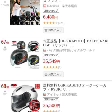
ス メンズ …
DOWN
D-berman 楽天市場店
6,480
円
(229)
67
☆正規品【OGK KABUTO】EXCEED-2 RI
位
DGE （リッジ） …
UP
バイク用品専門店サイクルワールド
35,549
円
(2)
68
送料無料 OGK KABUTO オージーケーカ
位
ブト RYUKI リ…
UP
アイネット楽天市場店
35,500
円
(2)