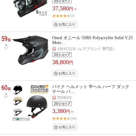
37,580
円～
(7)
59
Oneal オニール 5SRS Polyacrylite Solid V.25
位
Moto…
UP
AMACLUB（レアブランド 専門店）
38,800
円
60
バイク ヘルメット 半ヘル ハーフ ダック
位
テール バ…
UP
TENKOU
3,380
円～
(34)