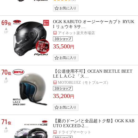
69
OGK KABUTO オージーケーカブト RYUK
位
I リュウキ Sサ…
UP
アイネット楽天市場店
35,500
円
70
【公道使用不可】OCEAN BEETLE BEET
位
LE L.A.C-2 「ス…
UP
MOTOBLUEZ（モトブルーズ）
35,200
円
71
【夏のドーン!と全品超トク祭】OGK KAB
位
UTO EXCEED-2…
UP
ドライブマーケット