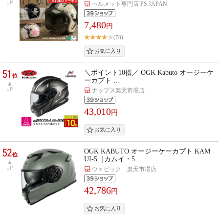
UP
ヘルメット専門店 FS JAPAN
7,480
円
(78)
51
＼ポイント10倍／ OGK Kabuto オージーケ
位
ーカブト …
UP
ナップス楽天市場店
43,010
円
52
OGK KABUTO オージーケーカブト KAM
位
UI-5［カムイ・5…
UP
ウェビック 楽天市場店
42,786
円