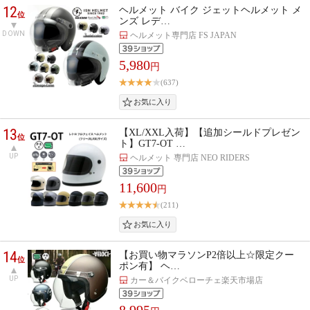
12
ヘルメット バイク ジェットヘルメット メ
位
ンズ レデ…
DOWN
ヘルメット専門店 FS JAPAN
5,980
円
(637)
13
【XL/XXL入荷】【追加シールドプレゼン
位
ト】GT7-OT …
UP
ヘルメット 専門店 NEO RIDERS
11,600
円
(211)
14
【お買い物マラソンP2倍以上☆限定クー
位
ポン有】 ヘ…
UP
カー＆バイクベローチェ楽天市場店
8,995