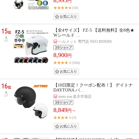
円
(10)
15
【全4サイズ】 FZ-5 【送料無料】全8色★
位
Wシールド …
UP
ヘルメット 専門店 NEO RIDERS
8,900
円
(304)
16
【10日限定！クーポン配布！】 デイトナ
位
DAYTONA バ…
UP
moto-zoa 楽天市場店
8,849
円～
(3)