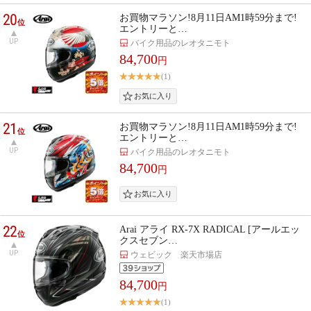
20
お買物マラソン!8月11日AM1時59分まで!
位
エントリーと…
UP
バイク用品のレオタニモト
84,700
円
(1)
21
お買物マラソン!8月11日AM1時59分まで!
位
エントリーと…
UP
バイク用品のレオタニモト
84,700
円
22
Arai アライ RX-7X RADICAL [アールエッ
位
クスセブン…
UP
ウェビック 楽天市場店
84,700
円
(1)