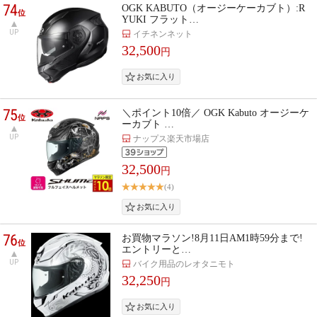
74
OGK KABUTO（オージーケーカブト）:R
位
YUKI フラット…
UP
イチネンネット
32,500
円
75
＼ポイント10倍／ OGK Kabuto オージーケ
位
ーカブト …
UP
ナップス楽天市場店
32,500
円
(4)
76
お買物マラソン!8月11日AM1時59分まで!
位
エントリーと…
UP
バイク用品のレオタニモト
32,250
円