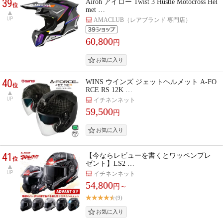
39
Airoh アイロー Twist 3 Hustle Motocross Hel
位
met …
UP
AMACLUB（レアブランド 専門店）
60,800
円
40
WINS ウインズ ジェットヘルメット A-FO
位
RCE RS 12K …
UP
イチネンネット
59,500
円
41
【今ならレビューを書くとワッペンプレ
位
ゼント】LS2 …
UP
イチネンネット
54,800
円～
(9)