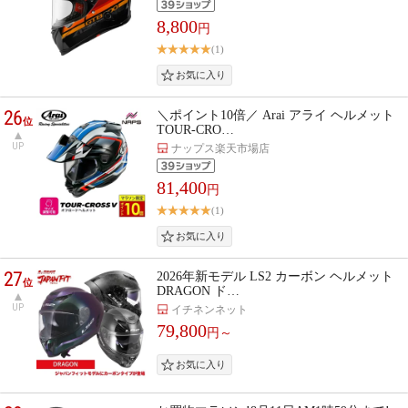
8,800
円
(1)
26
＼ポイント10倍／ Arai アライ ヘルメット
位
TOUR-CRO…
UP
ナップス楽天市場店
81,400
円
(1)
27
2026年新モデル LS2 カーボン ヘルメット
位
DRAGON ド…
UP
イチネンネット
79,800
円～