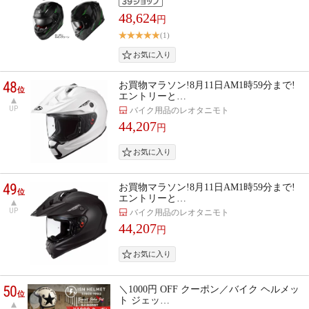
48,624
円
(1)
48
お買物マラソン!8月11日AM1時59分まで!
位
エントリーと…
UP
バイク用品のレオタニモト
44,207
円
49
お買物マラソン!8月11日AM1時59分まで!
位
エントリーと…
UP
バイク用品のレオタニモト
44,207
円
50
＼1000円 OFF クーポン／バイク ヘルメッ
位
ト ジェッ…