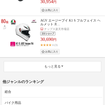
30,954
円
80
AGV エージーブイ K1 S フルフェイス ヘ
位
ルメット JI…
UP
ナップス楽天市場店
30,690
円
(3)
もっと見る
他ジャンルのランキング
総合
バイク用品