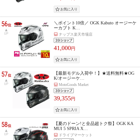
56
＼ポイント10倍／ OGK Kabuto オージーケ
位
ーカブト K…
UP
ナップス楽天市場店
41,000
円
57
【最新モデル入荷中！】★送料無料★OG
位
K/オージーケ…
UP
MotoGoods Market
39,355
円
58
【夏のドーン!と全品超トク祭】OGK KA
位
MUI 5 SPRIA X…
UP
ドライブマーケット