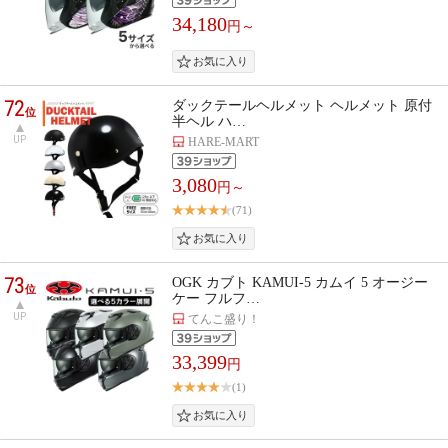
34,180
円～
72
ダックテールヘルメット ヘルメット 原付
位
半ヘル ハ…
UP
HARE-MART
3,080
円～
(71)
73
OGK カブト KAMUI-5 カムイ 5 オージー
位
ケー フルフ…
UP
てんこ盛り！
33,399
円
(1)