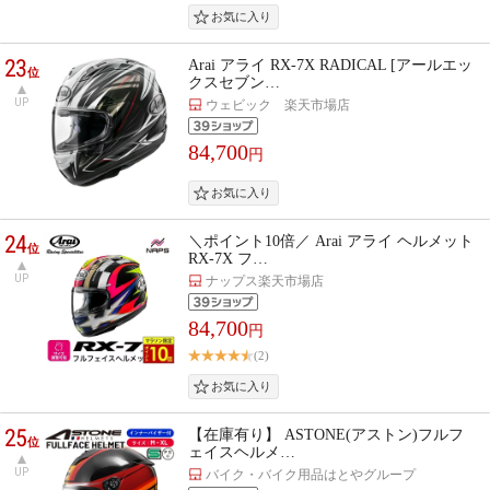
23
Arai アライ RX-7X RADICAL [アールエッ
位
クスセブン…
UP
ウェビック 楽天市場店
84,700
円
24
＼ポイント10倍／ Arai アライ ヘルメット
位
RX-7X フ…
UP
ナップス楽天市場店
84,700
円
(2)
25
【在庫有り】 ASTONE(アストン)フルフ
位
ェイスヘルメ…
UP
バイク・バイク用品はとやグループ