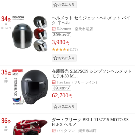
34
ヘルメット セミジェットヘルメット バイ
位
ク 半ヘル …
DOWN
D-berman 楽天市場店
3,980
円
(173)
35
在庫販売 SIMPSON シンプソンヘルメット
位
モデル30 M…
UP
Free Line（フリーライン）
62,700
円
36
ダートフリーク BELL 7157215 MOTO-9S
位
FLEX ヘルメ…
UP
バイクマン 楽天市場店