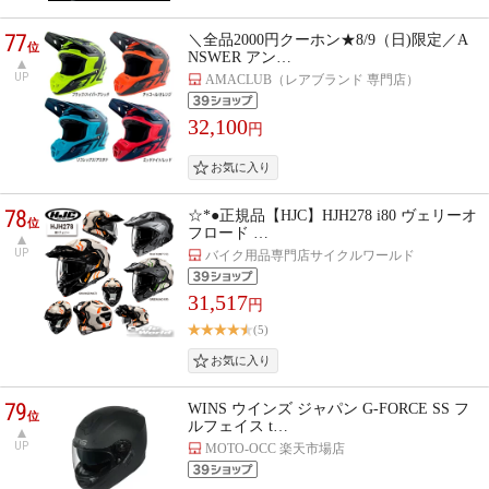
77
＼全品2000円クーホン★8/9（日)限定／A
位
NSWER アン…
UP
AMACLUB（レアブランド 専門店）
32,100
円
78
☆*●正規品【HJC】HJH278 i80 ヴェリーオ
位
フロード …
UP
バイク用品専門店サイクルワールド
31,517
円
(5)
79
WINS ウインズ ジャパン G-FORCE SS フ
位
ルフェイス t…
UP
MOTO-OCC 楽天市場店