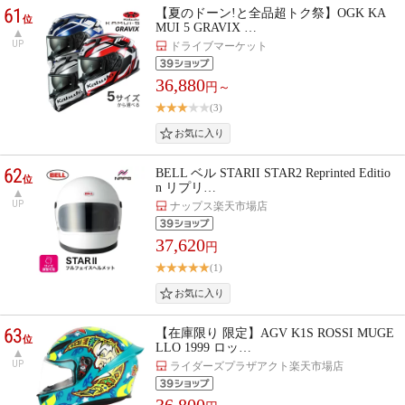
61
【夏のドーン!と全品超トク祭】OGK KA
位
MUI 5 GRAVIX …
UP
ドライブマーケット
36,880
円～
(3)
62
BELL ベル STARII STAR2 Reprinted Editio
位
n リプリ…
UP
ナップス楽天市場店
37,620
円
(1)
63
【在庫限り 限定】AGV K1S ROSSI MUGE
位
LLO 1999 ロッ…
UP
ライダーズプラザアクト楽天市場店
36,800