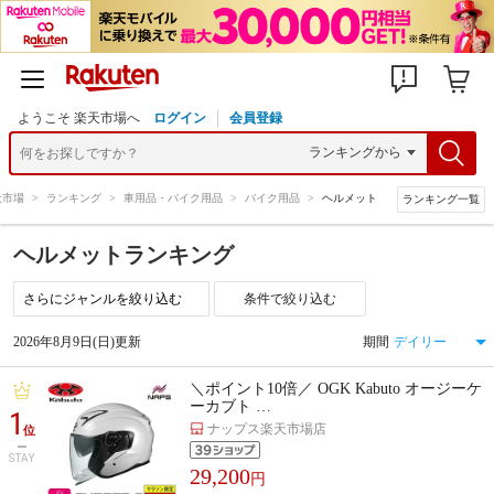
ようこそ 楽天市場へ
ログイン
会員登録
天市場
>
ランキング
>
車用品・バイク用品
>
バイク用品
>
ヘルメット
ランキング一覧
ヘルメットランキング
条件で絞り込む
2026年8月9日(日)更新
期間
＼ポイント10倍／ OGK Kabuto オージーケ
ーカブト …
1
ナップス楽天市場店
位
STAY
29,200
円