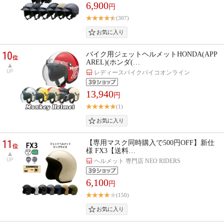
6,900
円
(307)
10
バイク用ジェットヘルメットHONDA(APP
位
AREL)(ホンダ(…
UP
レディースバイクバイコオンライン
13,940
円
(1)
11
【専用マスク同時購入で500円OFF】新仕
位
様 FX3【送料…
UP
ヘルメット 専門店 NEO RIDERS
6,100
円
(150)