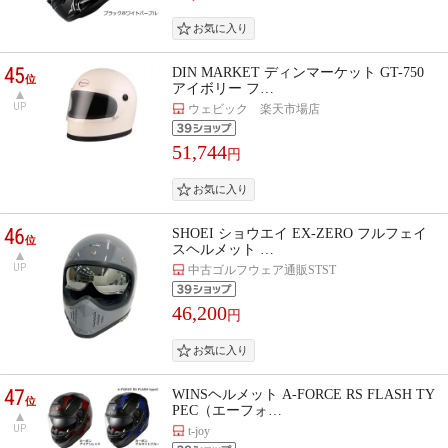
45
DIN MARKET ディンマーケット GT-750
位
アイボリー フ…
UP
ウェビック 楽天市場店
51,744
円
46
SHOEI ショウエイ EX-ZERO フルフェイ
位
スヘルメット …
UP
中古ゴルフウェア通販STST
46,200
円
47
WINSヘルメット A-FORCE RS FLASH TY
位
PEC（エーフォ…
UP
t-joy