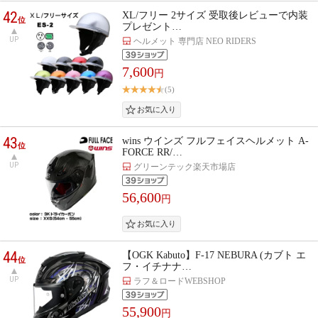
42
XL/フリー 2サイズ 受取後レビューで内装
位
プレゼント…
UP
ヘルメット 専門店 NEO RIDERS
7,600
円
(5)
43
wins ウインズ フルフェイスヘルメット A-
位
FORCE RR/…
UP
グリーンテック楽天市場店
56,600
円
44
【OGK Kabuto】F-17 NEBURA (カブト エ
位
フ・イチナナ…
UP
ラフ＆ロードWEBSHOP
55,900
円