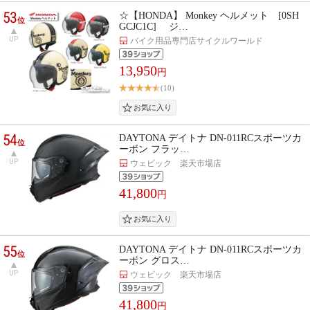
53
☆【HONDA】 Monkey ヘルメット [0SH
位
GCJC1C] ジ…
UP
バイク用品専門店サイクルワールド
13,950
円
(10)
54
DAYTONA デイトナ DN-011RCスポーツカ
位
ーボン フラッ…
UP
ウェビック 楽天市場店
41,800
円
55
DAYTONA デイトナ DN-011RCスポーツカ
位
ーボン グロス…
UP
ウェビック 楽天市場店
41,800
円