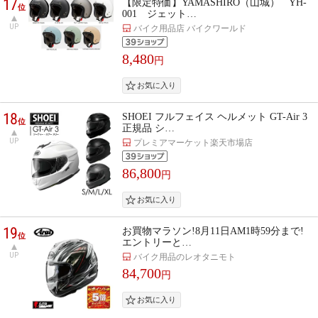
17
【限定特価】YAMASHIRO（山城） YH-
位
001 ジェット…
UP
バイク用品店 バイクワールド
8,480
円
18
SHOEI フルフェイス ヘルメット GT-Air 3
位
正規品 シ…
UP
プレミアマーケット楽天市場店
86,800
円
19
お買物マラソン!8月11日AM1時59分まで!
位
エントリーと…
UP
バイク用品のレオタニモト
84,700
円