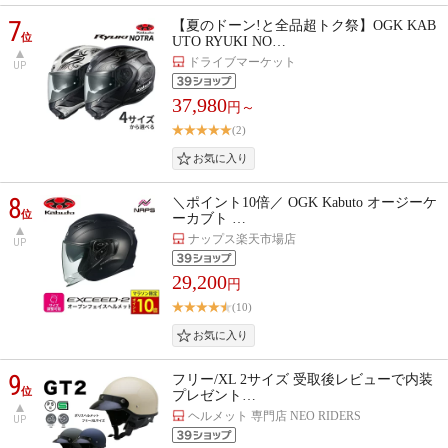
7
【夏のドーン!と全品超トク祭】OGK KAB
位
UTO RYUKI NO…
ドライブマーケット
UP
37,980
円～
(2)
8
＼ポイント10倍／ OGK Kabuto オージーケ
位
ーカブト …
ナップス楽天市場店
UP
29,200
円
(10)
9
フリー/XL 2サイズ 受取後レビューで内装
位
プレゼント…
ヘルメット 専門店 NEO RIDERS
UP