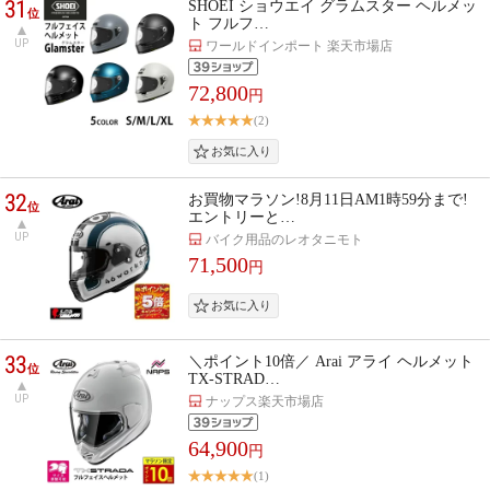
31
SHOEI ショウエイ グラムスター ヘルメッ
位
ト フルフ…
UP
ワールドインポート 楽天市場店
72,800
円
(2)
32
お買物マラソン!8月11日AM1時59分まで!
位
エントリーと…
UP
バイク用品のレオタニモト
71,500
円
33
＼ポイント10倍／ Arai アライ ヘルメット
位
TX-STRAD…
UP
ナップス楽天市場店
64,900
円
(1)