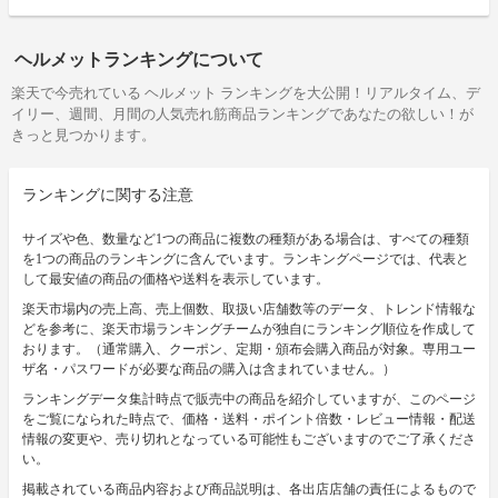
ヘルメットランキングについて
楽天で今売れている ヘルメット ランキングを大公開！リアルタイム、デ
イリー、週間、月間の人気売れ筋商品ランキングであなたの欲しい！が
きっと見つかります。
ランキングに関する注意
サイズや色、数量など1つの商品に複数の種類がある場合は、すべての種類
を1つの商品のランキングに含んでいます。ランキングページでは、代表と
して最安値の商品の価格や送料を表示しています。
楽天市場内の売上高、売上個数、取扱い店舗数等のデータ、トレンド情報な
どを参考に、楽天市場ランキングチームが独自にランキング順位を作成して
おります。（通常購入、クーポン、定期・頒布会購入商品が対象。専用ユー
ザ名・パスワードが必要な商品の購入は含まれていません。）
ランキングデータ集計時点で販売中の商品を紹介していますが、このページ
をご覧になられた時点で、価格・送料・ポイント倍数・レビュー情報・配送
情報の変更や、売り切れとなっている可能性もございますのでご了承くださ
い。
掲載されている商品内容および商品説明は、各出店店舗の責任によるもので