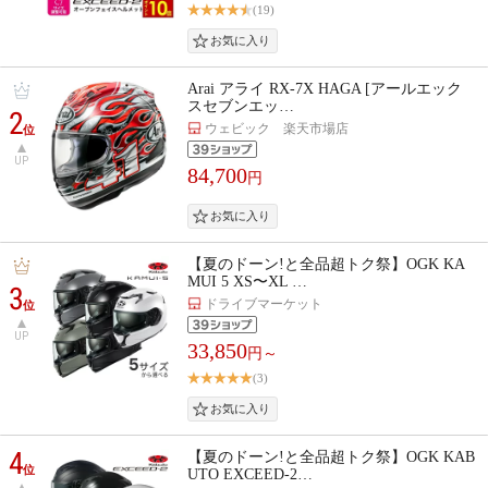
(19)
Arai アライ RX-7X HAGA [アールエック
スセブンエッ…
2
ウェビック 楽天市場店
位
UP
84,700
円
【夏のドーン!と全品超トク祭】OGK KA
MUI 5 XS〜XL …
3
ドライブマーケット
位
UP
33,850
円～
(3)
4
【夏のドーン!と全品超トク祭】OGK KAB
位
UTO EXCEED-2…