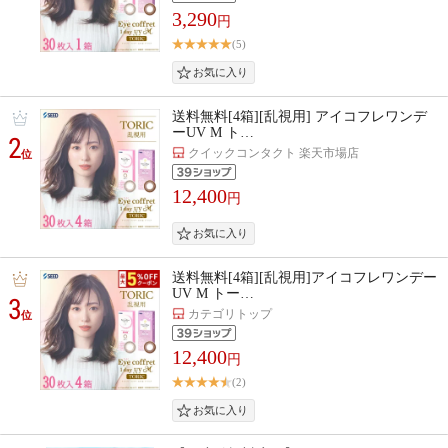
3,290
円
(5)
送料無料[4箱][乱視用] アイコフレワンデ
ーUV M ト…
2
クイックコンタクト 楽天市場店
位
12,400
円
送料無料[4箱][乱視用]アイコフレワンデー
UV M トー…
3
カテゴリトップ
位
12,400
円
(2)