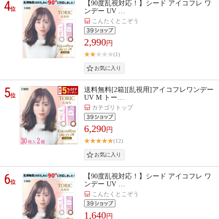
4
【90度乱視対応！】シード アイコフレ ワ
位
ンデー UV …
こんたくとこぞう
2,990
円
(1)
5
送料無料[2箱][乱視用]アイコフレワンデー
位
UV M トー…
カテゴリトップ
6,290
円
(12)
6
【90度乱視対応！】シード アイコフレ ワ
位
ンデー UV …
こんたくとこぞう
1,640
円