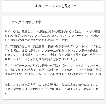
すべてのジャンルを見る
ランキングに関する注意
サイズや色、数量など1つの商品に複数の種類がある場合は、すべての種類
を1つの商品のランキングに含んでいます。ランキングページでは、代表と
して最安値の商品の価格や送料を表示しています。
楽天市場内の売上高、売上個数、取扱い店舗数等のデータ、トレンド情報な
どを参考に、楽天市場ランキングチームが独自にランキング順位を作成して
おります。（通常購入、クーポン、定期・頒布会購入商品が対象。専用ユー
ザ名・パスワードが必要な商品の購入は含まれていません。）
ランキングデータ集計時点で販売中の商品を紹介していますが、このページ
をご覧になられた時点で、価格・送料・ポイント倍数・レビュー情報・配送
情報の変更や、売り切れとなっている可能性もございますのでご了承くださ
い。
掲載されている商品内容および商品説明は、各出店店舗の責任によるもので
あり、楽天市場はその内容について何ら保証、推奨するものではありませ
ん。