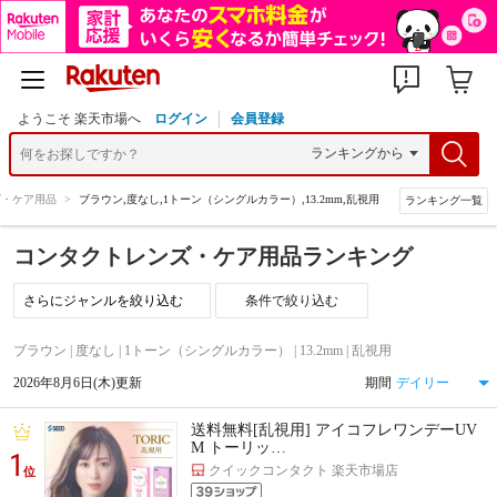
ようこそ 楽天市場へ
ログイン
会員登録
ズ・ケア用品
>
ブラウン,度なし,1トーン（シングルカラー）,13.2mm,乱視用
ランキング一覧
コンタクトレンズ・ケア用品ランキング
条件で絞り込む
ブラウン | 度なし | 1トーン（シングルカラー） | 13.2mm | 乱視用
2026年8月6日(木)更新
期間
送料無料[乱視用] アイコフレワンデーUV
M トーリッ…
1
クイックコンタクト 楽天市場店
位