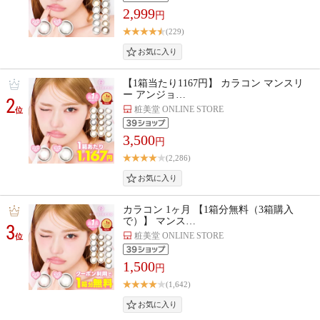
2,999
円
(229)
【1箱当たり1167円】 カラコン マンスリ
ー アンジョ…
2
粧美堂 ONLINE STORE
位
3,500
円
(2,286)
カラコン 1ヶ月 【1箱分無料（3箱購入
で）】 マンス…
3
粧美堂 ONLINE STORE
位
1,500
円
(1,642)