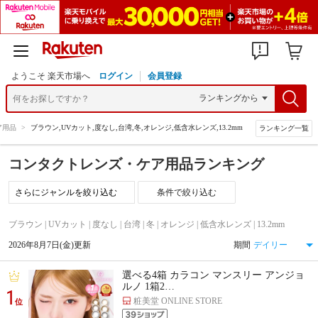
ようこそ 楽天市場へ
ログイン
会員登録
ア用品
>
ブラウン,UVカット,度なし,台湾,冬,オレンジ,低含水レンズ,13.2mm
ランキング一覧
コンタクトレンズ・ケア用品ランキング
条件で絞り込む
ブラウン | UVカット | 度なし | 台湾 | 冬 | オレンジ | 低含水レンズ | 13.2mm
2026年8月7日(金)更新
期間
選べる4箱 カラコン マンスリー アンジョ
ルノ 1箱2…
1
粧美堂 ONLINE STORE
位