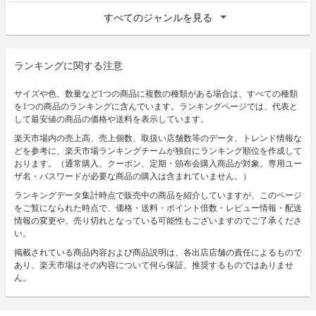
すべてのジャンルを見る
ランキングに関する注意
サイズや色、数量など1つの商品に複数の種類がある場合は、すべての種類
を1つの商品のランキングに含んでいます。ランキングページでは、代表と
して最安値の商品の価格や送料を表示しています。
楽天市場内の売上高、売上個数、取扱い店舗数等のデータ、トレンド情報な
どを参考に、楽天市場ランキングチームが独自にランキング順位を作成して
おります。（通常購入、クーポン、定期・頒布会購入商品が対象。専用ユー
ザ名・パスワードが必要な商品の購入は含まれていません。）
ランキングデータ集計時点で販売中の商品を紹介していますが、このページ
をご覧になられた時点で、価格・送料・ポイント倍数・レビュー情報・配送
情報の変更や、売り切れとなっている可能性もございますのでご了承くださ
い。
掲載されている商品内容および商品説明は、各出店店舗の責任によるもので
あり、楽天市場はその内容について何ら保証、推奨するものではありませ
ん。