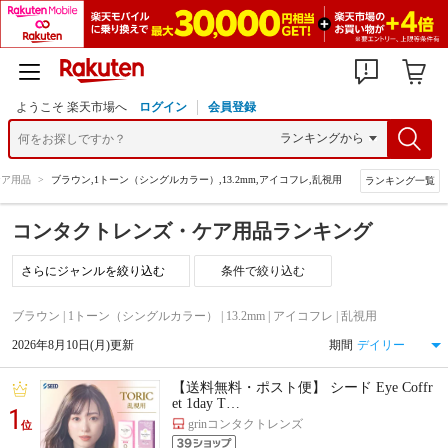
ようこそ 楽天市場へ
ログイン
会員登録
ケア用品
>
ブラウン,1トーン（シングルカラー）,13.2mm,アイコフレ,乱視用
ランキング一覧
コンタクトレンズ・ケア用品ランキング
条件で絞り込む
ブラウン | 1トーン（シングルカラー） | 13.2mm | アイコフレ | 乱視用
2026年8月10日(月)更新
期間
【送料無料・ポスト便】 シード Eye Coffr
et 1day T…
1
grinコンタクトレンズ
位