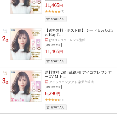
11,465
円
(7)
【送料無料・ポスト便】 シード Eye Coffr
et 1day T…
2
grinコンタクトレンズ別館
位
11,465
円
送料無料[2箱][乱視用] アイコフレワンデ
ーUV M ト…
3
クイックコンタクト 楽天市場店
位
6,290
円
(2)