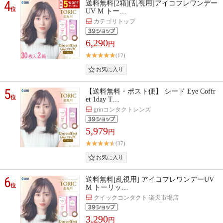
4
送料無料[2箱][乱視用]アイコフレワンデー
位
UV M トー…
カテゴリトップ
6,290
円
(12)
5
【送料無料・ポスト便】 シード Eye Coffr
位
et 1day T…
grinコンタクトレンズ
5,979
円
(37)
6
送料無料[乱視用] アイコフレワンデーUV
位
M トーリッ…
クイックコンタクト 楽天市場店
3,290
円