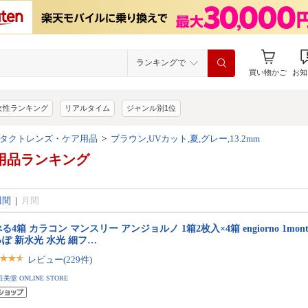
ランキングで
買い物かご
お知
女性ランキング
リアルタイム
ジャンル別1位
タクトレンズ・ケア用品
>
ブラウン,UVカット,夏,グレー,13.2mm
用品ランキング
週間
|
月間
る4箱 カラコン マンスリー アンジョルノ 1箱2枚入×4箱 engiorno 1mont
ぽ 新水光 水光 細フ…
レビュー(229件)
粧美堂 ONLINE STORE