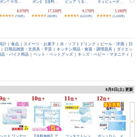
ポン!! ※当…
ポン】【送料…
ピュア うる…
キュビューオ…
8,970円
17,320円
9,170円
5,180円
(736件)
(963件)
(6,623件)
(1,426件)
時計
|
食品
|
スイーツ・お菓子
|
水・ソフトドリンク
|
ビール・洋酒
|
日
|
日用品雑貨・文房具・手芸
|
キッチン用品・食器・調理器具
|
ダイエッ
用品・バイク用品
|
ペット・ペットグッズ
|
キッズ・ベビー・マタニティ
|
8月8日(土) 更新
9
10
11
12
位
位
位
位
シード ワンデー
【送料無料】ア
コンタクトレン
ボシュロム メ