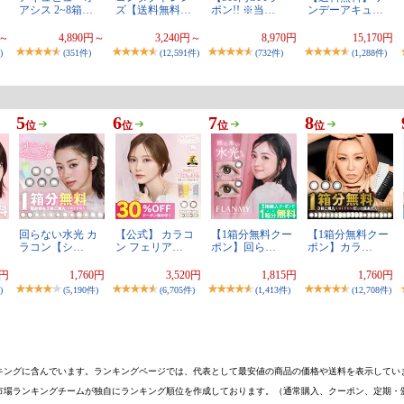
アシス 2~8箱…
ズ【送料無料…
ポン!! ※当…
ンデーアキュ…
円～
4,890円～
3,240円～
8,970円
15,170円
)
(351件)
(12,591件)
(732件)
(1,288件)
5
6
7
8
位
位
位
位
回らない水光 カ
【公式】 カラコ
【1箱分無料クー
【1箱分無料クー
ラコン【シ…
ン フェリア…
ポン】回ら…
ポン】カラ…
8円
1,760円
3,520円
1,815円
1,760円
)
(5,190件)
(6,705件)
(1,413件)
(12,708件)
キングに含んでいます。ランキングページでは、代表として最安値の商品の価格や送料を表示してい
市場ランキングチームが独自にランキング順位を作成しております。（通常購入、クーポン、定期・