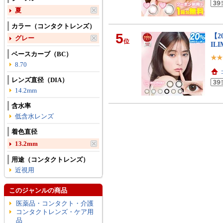
夏
カラー（コンタクトレンズ）
5
【2
グレー
位
IL
ベースカーブ（BC）
8.70
レンズ直径（DIA）
14.2mm
含水率
低含水レンズ
着色直径
13.2mm
用途（コンタクトレンズ）
近視用
このジャンルの商品
医薬品・コンタクト・介護
コンタクトレンズ・ケア用
品