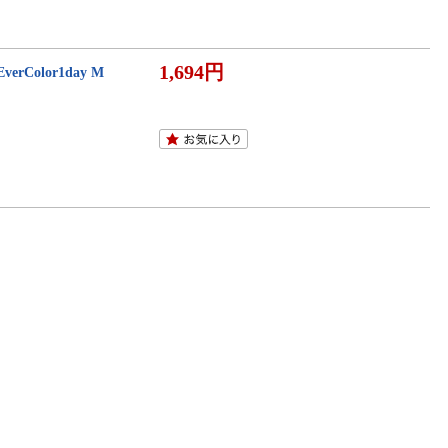
1,694円
olor1day M