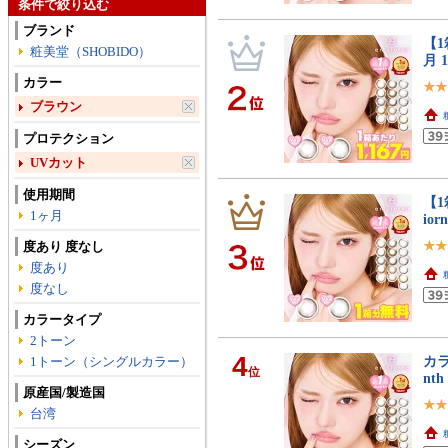
条件で絞り込む
ブランド
【1
粧美堂（SHOBIDO）
月 
カラー
ブラウン
プロテクション
UVカット
使用期間
【1
1ヶ月
ior
度あり 度なし
度あり
度なし
カラータイプ
2トーン
4
カラ
1トーン（シングルカラー）
位
nt
原産国/製造国
台湾
シーズン