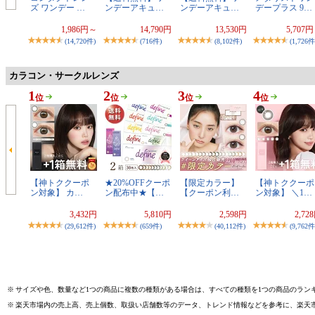
ズ ワンデー …
ンデーアキュ…
ンデーアキュ…
デープラス 9…
1,986円～
14,790円
13,530円
5,707
(14,720件)
(716件)
(8,102件)
(1,726件
カラコン・サークルレンズ
1
2
3
4
位
位
位
位
【神トククーポ
★20%OFFクーポ
【限定カラー】
【神トククーポ
ン対象】 カ…
ン配布中★【…
【クーポン利…
ン対象】 ＼1…
3,432円
5,810円
2,598円
2,72
(29,612件)
(659件)
(40,112件)
(9,762件
※
サイズや色、数量など1つの商品に複数の種類がある場合は、すべての種類を1つの商品のラン
※
楽天市場内の売上高、売上個数、取扱い店舗数等のデータ、トレンド情報などを参考に、楽天