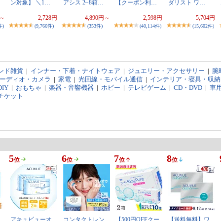
ン対象】 ＼1…
アシス 2~8箱…
【クーポン利…
ダリスト ワ…
円～
2,728円
4,890円～
2,598円
5,704円
件)
(9,766件)
(353件)
(40,114件)
(15,602件)
ンド雑貨
|
インナー・下着・ナイトウェア
|
ジュエリー・アクセサリー
|
腕
オーディオ・カメラ
|
家電
|
光回線・モバイル通信
|
インテリア・寝具・収納
IY
|
おもちゃ
|
楽器・音響機器
|
ホビー
|
テレビゲーム
|
CD・DVD
|
車
チケット
5
6
7
8
位
位
位
位
アキュビューオ
コンタクトレン
【500円OFFクー
【送料無料】ワ