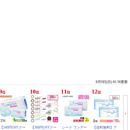
8月9日(日) 01:56更新
9
10
11
12
位
位
位
位
【500円OFFクー
【300円OFFクー
シード ワンデー
【送料無料】ア