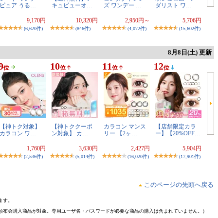
ピュア うる…
キュビューオ…
ズ ワンデー …
ダリスト ワ…
9,170円
10,320円
2,950円～
5,706円
(6,620件)
(846件)
(4,072件)
(15,602件)
8月8日(土) 更新
9
10
11
12
位
位
位
位
【神トク対象】
【神トククーポ
カラコン マンス
【店舗限定カラ
カラコン ワ…
ン対象】 カ…
リー 【2ヶ…
ー】【20%OFF…
1,760円
3,630円
2,427円
5,904円
(2,536件)
(5,014件)
(16,020件)
(17,901件)
このページの先頭へ戻る
ます。
頒布会購入商品が対象。専用ユーザ名・パスワードが必要な商品の購入は含まれていません。）