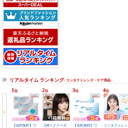
リアルタイム ランキング
- コンタクトレンズ・ケア用品 -
1
2
3
4
位
位
位
位
【送料無料】ワ
【神トククーポ
【送料無料】ワ
コンタクトレン