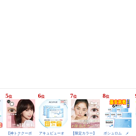
5
6
7
8
位
位
位
位
【神トククーポ
アキュビューオ
【限定カラー】
ボシュロム メ