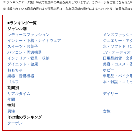
※
ランキングデータ集計時点で販売中の商品を紹介していますが、このページをご覧になられた
※
掲載されている商品内容および商品説明は、各出店店舗の責任によるものであり、楽天市場は
■ランキング一覧
ジャンル別
レディースファッション
メンズファッシ
インナー・下着・ナイトウェア
ジュエリー・ア
スイーツ・お菓子
水・ソフトドリ
パソコン・周辺機器
TV・オーディオ
インテリア・寝具・収納
日用品雑貨・文
ダイエット・健康
美容・コスメ・
おもちゃ
ホビー
楽器・音響機器
車用品・バイク
ゴルフ
本・雑誌・コミ
期間別
リアルタイム
デイリー
年間
性別
男性
女性
その他のランキング
クーポン