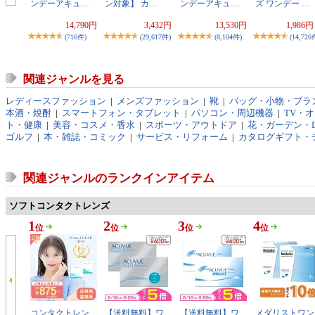
ンデーアキュ…
ン対象】 カ…
ンデーアキュ…
ズ ワンデー …
14,790円
3,432円
13,530円
1,986
(716件)
(29,617件)
(8,104件)
(14,726
関連ジャンルを見る
レディースファッション
|
メンズファッション
|
靴
|
バッグ・小物・ブラ
本酒・焼酎
|
スマートフォン・タブレット
|
パソコン・周辺機器
|
TV・
ト・健康
|
美容・コスメ・香水
|
スポーツ・アウトドア
|
花・ガーデン・D
ゴルフ
|
本・雑誌・コミック
|
サービス・リフォーム
|
カタログギフト・
関連ジャンルのランクインアイテム
ソフトコンタクトレンズ
1
2
3
4
位
位
位
位
コンタクトレン
【送料無料】ワ
【送料無料】ワ
メダリストワン