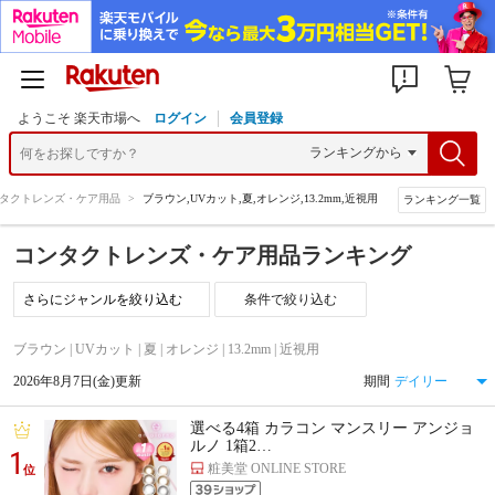
ようこそ 楽天市場へ
ログイン
会員登録
タクトレンズ・ケア用品
>
ブラウン,UVカット,夏,オレンジ,13.2mm,近視用
ランキング一覧
コンタクトレンズ・ケア用品ランキング
条件で絞り込む
ブラウン | UVカット | 夏 | オレンジ | 13.2mm | 近視用
2026年8月7日(金)更新
期間
選べる4箱 カラコン マンスリー アンジョ
ルノ 1箱2…
1
粧美堂 ONLINE STORE
位