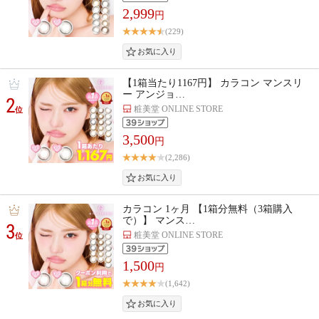
2,999
円
(229)
【1箱当たり1167円】 カラコン マンスリ
ー アンジョ…
2
粧美堂 ONLINE STORE
位
3,500
円
(2,286)
カラコン 1ヶ月 【1箱分無料（3箱購入
で）】 マンス…
3
粧美堂 ONLINE STORE
位
1,500
円
(1,642)