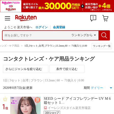
ようこそ 楽天市場へ
ログイン
会員登録
レンズ・ケア用品
>
1日,3セット,台湾,ブラウン,13.2mm,60 ～ 71個入り,0.00
ランキング一覧
コンタクトレンズ・ケア用品ランキング
条件で絞り込む
1日 | 3セット | 台湾 | ブラウン | 13.2mm | 60 ～ 71個入り | 0.00
2026年8月7日(金)更新
期間
SEED シード アイコフレワンデー UV M 6
箱セット 1…
1
イーレンズスタイル楽天市場店
位