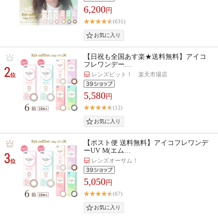
6,200
円
(631)
【日祝も全国あす楽★送料無料】アイコ
フレワンデー…
2
レンズピット！ 楽天市場店
位
5,580
円
(12)
【ポスト便 送料無料】アイコフレワンデ
ーUV M(エム…
3
レンズオーサム！
位
5,050
円
(67)