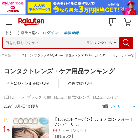
ようこそ 楽天市場へ
ログイン
会員登録
ケア用品
>
1日,2トーン,ブラック,8.80,14.1mm,低含水レンズ,13.2mm,ルミア
ランキング一覧
コンタクトレンズ・ケア用品ランキング
条件で絞り込む
1日 | 2トーン | ブラック | 8.80 | 14.1mm | 低含水レンズ | 13.2mm | ルミア
2026年8月7日(金)更新
期間
【15%OFFクーポン】ルミアコンフォート
ワンデーサ…
1
ミューコンタクト
位