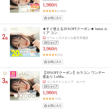
1,980
円
(1,602)
★すぐ使える20％OFFクーポン★ lumia ル
ミア コン…
2
イーレンズスタイル楽天市場店
位
3,960
円
(13)
【20%OFFクーポン】カラコン ワンデー
度あり LuMia…
3
コンタクトショップ ルーク
位
1,980
円
(1)