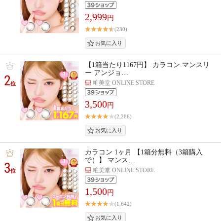
2,999
円
(230)
【1箱当たり1167円】 カラコン マンスリ
ー アンジョ…
2
粧美堂 ONLINE STORE
位
3,500
円
(2,286)
カラコン 1ヶ月 【1箱分無料（3箱購入
で）】 マンス…
3
粧美堂 ONLINE STORE
位
1,500
円
(1,642)