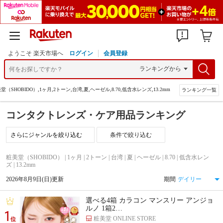
ようこそ 楽天市場へ
ログイン
会員登録
堂（SHOBIDO）,1ヶ月,2トーン,台湾,夏,ヘーゼル,8.70,低含水レンズ,13.2mm
ランキング一覧
コンタクトレンズ・ケア用品ランキング
条件で絞り込む
粧美堂（SHOBIDO） | 1ヶ月 | 2トーン | 台湾 | 夏 | ヘーゼル | 8.70 | 低含水レン
ズ | 13.2mm
2026年8月9日(日)更新
期間
選べる4箱 カラコン マンスリー アンジョ
ルノ 1箱2…
1
粧美堂 ONLINE STORE
位