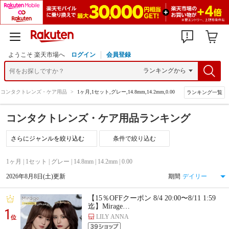
ようこそ 楽天市場へ
ログイン
会員登録
コンタクトレンズ・ケア用品
>
1ヶ月,1セット,グレー,14.8mm,14.2mm,0.00
ランキング一覧
コンタクトレンズ・ケア用品ランキング
条件で絞り込む
1ヶ月 | 1セット | グレー | 14.8mm | 14.2mm | 0.00
2026年8月8日(土)更新
期間
【15％OFFクーポン 8/4 20:00〜8/11 1:59
迄】Mirage…
1
LILY ANNA
位