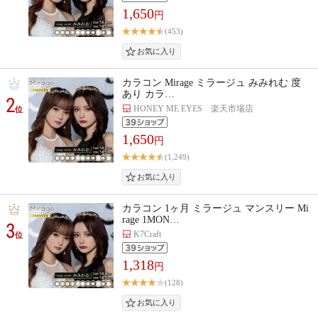
1,650
円
(453)
カラコン Mirage ミラージュ みみれむ 度
あり カラ…
2
HONEY ME EYES 楽天市場店
位
1,650
円
(1,249)
カラコン 1ヶ月 ミラージュ マンスリー Mi
rage 1MON…
3
K7Craft
位
1,318
円
(128)