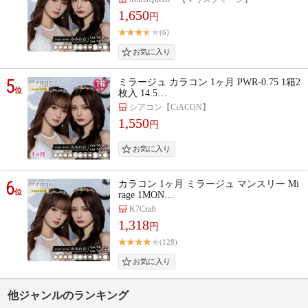
1,650
円
(6)
5
ミラージュ カラコン 1ヶ月 PWR-0.75 1箱2
位
枚入 14.5…
シアコン【CiACON】
1,550
円
6
カラコン 1ヶ月 ミラージュ マンスリー Mi
位
rage 1MON…
K7Craft
1,318
円
(128)
他ジャンルのランキング