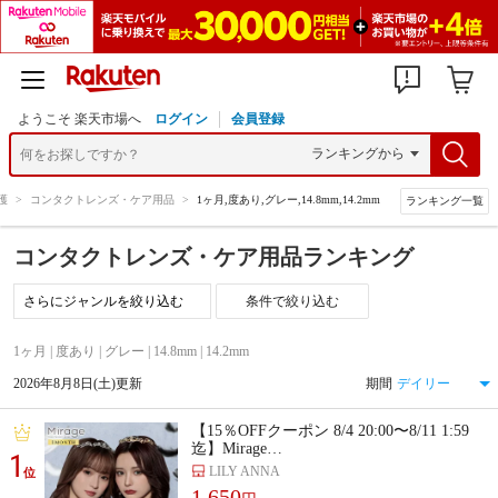
ようこそ 楽天市場へ
ログイン
会員登録
護
>
コンタクトレンズ・ケア用品
>
1ヶ月,度あり,グレー,14.8mm,14.2mm
ランキング一覧
コンタクトレンズ・ケア用品ランキング
条件で絞り込む
1ヶ月 | 度あり | グレー | 14.8mm | 14.2mm
2026年8月8日(土)更新
期間
【15％OFFクーポン 8/4 20:00〜8/11 1:59
迄】Mirage…
1
LILY ANNA
位
1,650