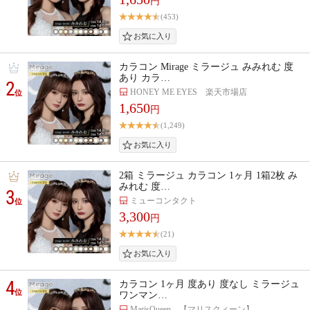
円
(453)
カラコン Mirage ミラージュ みみれむ 度
あり カラ…
2
HONEY ME EYES 楽天市場店
位
1,650
円
(1,249)
2箱 ミラージュ カラコン 1ヶ月 1箱2枚 み
みれむ 度…
3
ミューコンタクト
位
3,300
円
(21)
4
カラコン 1ヶ月 度あり 度なし ミラージュ
位
ワンマン…
MarisQueen 【マリスクィーン】