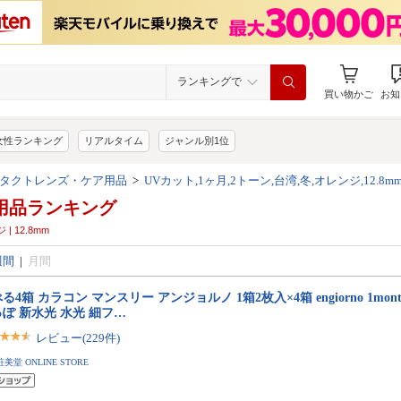
ランキングで
買い物かご
お知
女性ランキング
リアルタイム
ジャンル別1位
タクトレンズ・ケア用品
>
UVカット,1ヶ月,2トーン,台湾,冬,オレンジ,12.8m
用品ランキング
 | 12.8mm
週間
|
月間
る4箱 カラコン マンスリー アンジョルノ 1箱2枚入×4箱 engiorno 1mont
ぽ 新水光 水光 細フ…
レビュー(229件)
粧美堂 ONLINE STORE