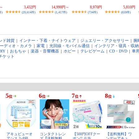
円～
3,432円
14,990円～
8,970円
5,810円
件)
(29,614件)
(1,417件)
(734件)
(659件)
ンド雑貨
|
インナー・下着・ナイトウェア
|
ジュエリー・アクセサリー
|
腕
オーディオ・カメラ
|
家電
|
光回線・モバイル通信
|
インテリア・寝具・収納
IY
|
おもちゃ
|
楽器・音響機器
|
ホビー
|
テレビゲーム
|
CD・DVD
|
車
チケット
5
6
7
8
位
位
位
位
アキュビューオ
コンタクトレン
【500円OFFクー
【送料無料】ワ
アシス 2~8箱…
ズ【送料無料…
ポン!! ※当…
ンデーアキュ…