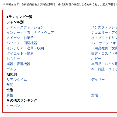
※
掲載されている商品内容および商品説明は、各出店店舗の責任によるものであり、楽天市場は
■ランキング一覧
ジャンル別
レディースファッション
メンズファッシ
インナー・下着・ナイトウェア
ジュエリー・ア
スイーツ・お菓子
水・ソフトドリ
パソコン・周辺機器
TV・オーディオ
インテリア・寝具・収納
日用品雑貨・文
ダイエット・健康
美容・コスメ・
おもちゃ
ホビー
楽器・音響機器
車用品・バイク
ゴルフ
本・雑誌・コミ
期間別
リアルタイム
デイリー
年間
性別
男性
女性
その他のランキング
クーポン