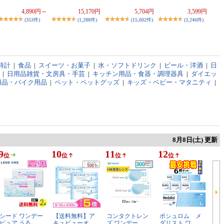
4,890円～
15,170円
5,704円
3,599円
(353件)
(1,288件)
(15,602件)
(3,246件)
時計
|
食品
|
スイーツ・お菓子
|
水・ソフトドリンク
|
ビール・洋酒
|
日
|
日用品雑貨・文房具・手芸
|
キッチン用品・食器・調理器具
|
ダイエッ
用品・バイク用品
|
ペット・ペットグッズ
|
キッズ・ベビー・マタニティ
|
8月8日(土) 更新
9
10
11
12
位
位
位
位
シード ワンデー
【送料無料】ア
コンタクトレン
ボシュロム メ
ピュア うる…
キュビューオ…
ズ ワンデー …
ダリスト ワ…