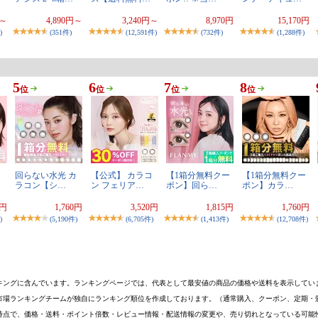
円～
4,890円～
3,240円～
8,970円
15,170円
)
(351件)
(12,591件)
(732件)
(1,288件)
5
6
7
8
位
位
位
位
回らない水光 カ
【公式】 カラコ
【1箱分無料クー
【1箱分無料クー
ラコン【シ…
ン フェリア…
ポン】回ら…
ポン】カラ…
8円
1,760円
3,520円
1,815円
1,760円
)
(5,190件)
(6,705件)
(1,413件)
(12,708件)
キングに含んでいます。ランキングページでは、代表として最安値の商品の価格や送料を表示してい
市場ランキングチームが独自にランキング順位を作成しております。（通常購入、クーポン、定期・
時点で、価格・送料・ポイント倍数・レビュー情報・配送情報の変更や、売り切れとなっている可能