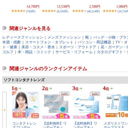
14,790円
13,530円
2,598円
1,986
(716件)
(8,103件)
(40,114件)
(14,724
関連ジャンルを見る
レディースファッション
|
メンズファッション
|
靴
|
バッグ・小物・ブラ
本酒・焼酎
|
スマートフォン・タブレット
|
パソコン・周辺機器
|
TV・
ト・健康
|
美容・コスメ・香水
|
スポーツ・アウトドア
|
花・ガーデン・D
ゴルフ
|
本・雑誌・コミック
|
サービス・リフォーム
|
カタログギフト・
関連ジャンルのランクインアイテム
ソフトコンタクトレンズ
1
2
3
4
位
位
位
位
コンタクトレン
【送料無料】ワ
【送料無料】ワ
メダリストワン
ズ ワンデー …
ンデーアキュ…
ンデーアキュ…
デープラス 9…