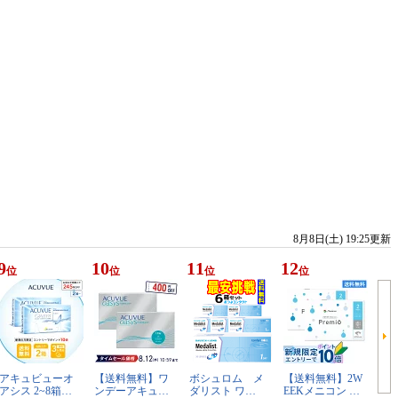
8月8日(土) 19:25更新
9
10
11
12
位
位
位
位
アキュビューオ
【送料無料】ワ
ボシュロム メ
【送料無料】2W
アシス 2~8箱…
ンデーアキュ…
ダリスト ワ…
EEKメニコン …