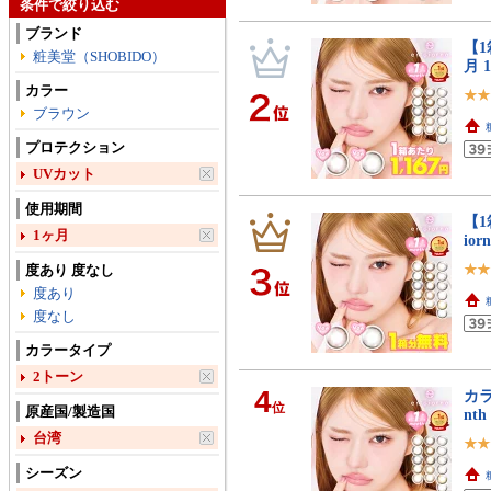
条件で絞り込む
ブランド
【1
粧美堂（SHOBIDO）
月 
カラー
ブラウン
プロテクション
UVカット
使用期間
【1
1ヶ月
ior
度あり 度なし
度あり
度なし
カラータイプ
2トーン
4
カラ
位
原産国/製造国
nt
台湾
シーズン