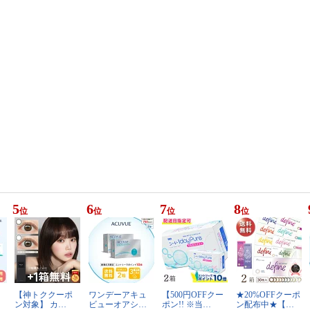
5
6
7
8
位
位
位
位
【神トククーポ
ワンデーアキュ
【500円OFFクー
★20%OFFクーポ
ン対象】 カ…
ビューオアシ…
ポン!! ※当…
ン配布中★【…