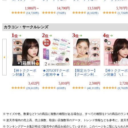
1,986円～
14,790円
13,530円
5,707
(14,720件)
(716件)
(8,102件)
(1,726件
カラコン・サークルレンズ
1
2
3
4
位
位
位
位
【神トククーポ
★20%OFFクーポ
【限定カラー】
【神トククーポ
ン対象】 カ…
ン配布中★【…
【クーポン利…
ン対象】 ＼1…
3,432円
5,810円
2,598円
2,72
(29,612件)
(659件)
(40,112件)
(9,762件
※
サイズや色、数量など1つの商品に複数の種類がある場合は、すべての種類を1つの商品のラン
※
楽天市場内の売上高、売上個数、取扱い店舗数等のデータ、トレンド情報などを参考に、楽天
※
ランキングデータ集計時点で販売中の商品を紹介していますが、このページをご覧になられた