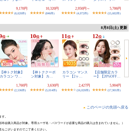
9,170円
10,320円
2,950円～
5,706円
(6,620件)
(846件)
(4,072件)
(15,602件)
8月8日(土) 更新
9
10
11
12
位
位
位
位
【神トク対象】
【神トククーポ
カラコン マンス
【店舗限定カラ
カラコン ワ…
ン対象】 カ…
リー 【2ヶ…
ー】【20%OFF…
1,760円
3,630円
2,427円
5,904円
(2,536件)
(5,014件)
(16,020件)
(17,901件)
このページの先頭へ戻る
ます。
頒布会購入商品が対象。専用ユーザ名・パスワードが必要な商品の購入は含まれていません。）
性もございますのでご了承ください。