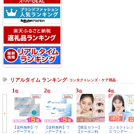
リアルタイム ランキング
- コンタクトレンズ・ケア用品 -
1
2
3
4
位
位
位
位
【送料無料】ワ
【送料無料】ワ
【限定カラー】
コンタクトレン
ンデーアキュ…
ンデーアキュ…
【クーポン利…
ズ ワンデー …