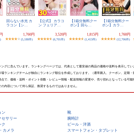
回らない水光 カ
【公式】 カラコ
【1箱分無料クー
【1箱分無料クー
ラコン【シ…
ン フェリア…
ポン】回ら…
ポン】カラ…
8円
1,760円
3,520円
1,815円
1,760円
)
(5,188件)
(6,701件)
(1,413件)
(12,706件)
キングに含んでいます。ランキングページでは、代表として最安値の商品の価格や送料を表示してい
市場ランキングチームが独自にランキング順位を作成しております。（通常購入、クーポン、定期・
時点で、価格・送料・ポイント倍数・レビュー情報・配送情報の変更や、売り切れとなっている可能
その内容について何ら保証、推奨するものではありません。
ョン
靴
クセサリー
腕時計
ンク
ビール・洋酒
・カメラ
スマートフォン・タブレット