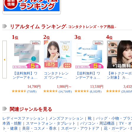
リアルタイム ランキング
- コンタクトレンズ・ケア用品 -
1
2
3
4
位
位
位
位
【送料無料】ワ
コンタクトレン
【送料無料】ワ
【神トククーポ
ンデーアキュ…
ズ ワンデー …
ンデーアキュ…
ン対象】 カ…
14,790円
1,986円～
13,530円
3,43
(716件)
(14,716件)
(8,102件)
(29,605
関連ジャンルを見る
レディースファッション
|
メンズファッション
|
靴
|
バッグ・小物・ブラ
本酒・焼酎
|
スマートフォン・タブレット
|
パソコン・周辺機器
|
TV・
ト・健康
|
美容・コスメ・香水
|
スポーツ・アウトドア
|
花・ガーデン・D