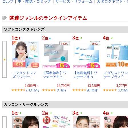
ゴルフ
|
本・雑誌・コミック
|
サービス・リフォーム
|
カタログギフト・
関連ジャンルのランクインアイテム
ソフトコンタクトレンズ
1
2
3
4
位
位
位
位
コンタクトレン
【送料無料】ワ
【送料無料】ワ
メダリストワン
ズ ワンデー …
ンデーアキュ…
ンデーアキュ…
デープラス 9…
1,986円～
14,790円
13,530円
5,707
(14,712件)
(714件)
(8,102件)
(1,725件
カラコン・サークルレンズ
1
2
3
4
位
位
位
位