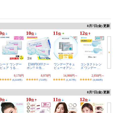
8月7日(金) 更新
9
10
11
12
位
位
位
位
シード ワンデー
【500円OFFクー
ワンデーアキュ
コンタクトレン
ピュア うる…
ポン!! ※当…
ビューオアシ…
ズ ワンデー …
9,170円
8,970円
14,990円～
2,950円～
(6,618件)
(723件)
(1,417件)
(4,066件)
8月7日(金) 更新
9
10
11
12
位
位
位
位