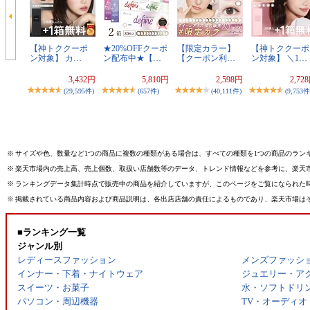
【神トククーポ
★20%OFFクーポ
【限定カラー】
【神トククーポ
ン対象】 カ…
ン配布中★【…
【クーポン利…
ン対象】 ＼1…
3,432円
5,810円
2,598円
2,72
(29,595件)
(657件)
(40,111件)
(9,753件
※
サイズや色、数量など1つの商品に複数の種類がある場合は、すべての種類を1つの商品のラン
※
楽天市場内の売上高、売上個数、取扱い店舗数等のデータ、トレンド情報などを参考に、楽天
※
ランキングデータ集計時点で販売中の商品を紹介していますが、このページをご覧になられた
※
掲載されている商品内容および商品説明は、各出店店舗の責任によるものであり、楽天市場は
■ランキング一覧
ジャンル別
レディースファッション
メンズファッシ
インナー・下着・ナイトウェア
ジュエリー・ア
スイーツ・お菓子
水・ソフトドリ
パソコン・周辺機器
TV・オーディオ