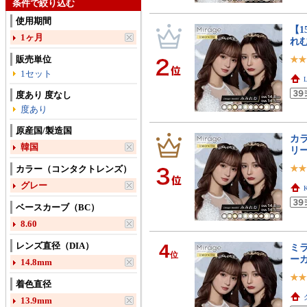
条件で絞り込む
使用期間
【1
1ヶ月
れ
販売単位
1セット
度あり 度なし
度あり
原産国/製造国
カラ
韓国
リ
カラー（コンタクトレンズ）
グレー
K
ベースカーブ（BC）
8.60
レンズ直径（DIA）
4
ミラ
位
ー
14.8mm
着色直径
13.9mm