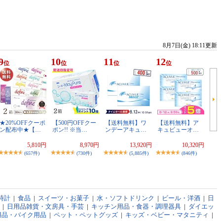
8月7日(金) 18:11更新
9
10
11
12
位
位
位
位
★20%OFFクーポ
【500円OFFクー
【送料無料】ワ
【送料無料】ア
ン配布中★【…
ポン!! ※当…
ンデーアキュ…
キュビューオ…
5,810円
8,970円
13,920円
10,320円
(657件)
(730件)
(5,885件)
(846件)
時計
|
食品
|
スイーツ・お菓子
|
水・ソフトドリンク
|
ビール・洋酒
|
日
|
日用品雑貨・文房具・手芸
|
キッチン用品・食器・調理器具
|
ダイエッ
用品・バイク用品
|
ペット・ペットグッズ
|
キッズ・ベビー・マタニティ
|