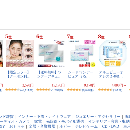
5
6
7
8
位
位
位
位
【限定カラー】
【送料無料】ワ
シード ワンデー
アキュビューオ
【クーポン利…
ンデーアキュ…
ピュア うる…
アシス 2~8箱…
2円
2,598円
15,170円
9,170円
4,890円～
件)
(40,111件)
(1,288件)
(6,620件)
(351件)
ンド雑貨
|
インナー・下着・ナイトウェア
|
ジュエリー・アクセサリー
|
腕
オーディオ・カメラ
|
家電
|
光回線・モバイル通信
|
インテリア・寝具・収納
IY
|
おもちゃ
|
楽器・音響機器
|
ホビー
|
テレビゲーム
|
CD・DVD
|
車