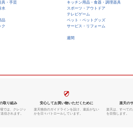
房具・手芸
キッチン用品・食器・調理器具
香水
スポーツ・アウトドア
テレビゲーム
用品
ペット・ペットグッズ
ック
サービス・リフォーム
週間
の取り組み
安心してお買い物いただくために
楽天の
市場では、クレジッ
楽天独自のガイドラインを設け、違反がない
楽天は、すべての
て送信されます。
かを日々パトロールしています。
を目指します。