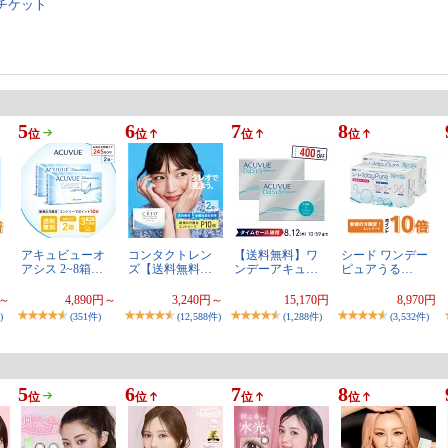
チケット
5
6
7
8
位
位
位
位
アキュビューオ
コンタクトレン
【送料無料】ワ
シード ワンデー
アシス 2~8箱…
ズ【送料無料…
ンデーアキュ…
ピュアうる…
円～
4,890円～
3,240円～
15,170円
8,970円
)
(351件)
(12,588件)
(1,288件)
(3,532件)
5
6
7
8
位
位
位
位