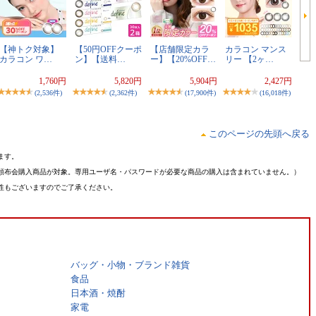
【神トク対象】
【50円OFFクーポ
【店舗限定カラ
カラコン マンス
カラコン ワ…
ン】【送料…
ー】【20%OFF…
リー 【2ヶ…
1,760円
5,820円
5,904円
2,427円
(2,536件)
(2,362件)
(17,900件)
(16,018件)
このページの先頭へ戻る
ます。
頒布会購入商品が対象。専用ユーザ名・パスワードが必要な商品の購入は含まれていません。）
性もございますのでご了承ください。
バッグ・小物・ブランド雑貨
食品
日本酒・焼酎
家電