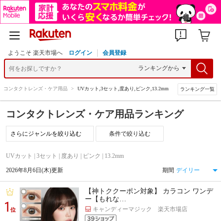
ようこそ 楽天市場へ
ログイン
会員登録
>
コンタクトレンズ・ケア用品
>
UVカット,3セット,度あり,ピンク,13.2mm
ランキング一覧
コンタクトレンズ・ケア用品ランキング
条件で絞り込む
UVカット | 3セット | 度あり | ピンク | 13.2mm
2026年8月6日(木)更新
期間
【神トククーポン対象】 カラコン ワンデ
ー【もれな…
1
キャンディーマジック 楽天市場店
位