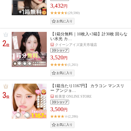
3,432
円
(29,590)
【1箱分無料｜10枚入×3箱】計30枚 回らな
い水光 カ…
2
クイーンアイズ楽天市場店
位
3,520
円
(1,261)
【1箱当たり1167円】 カラコン マンスリ
ー アンジョ…
3
粧美堂 ONLINE STORE
位
3,500
円
(2,286)