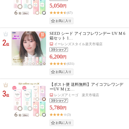
5,050
円
(67)
SEED シード アイコフレワンデー UV M 6
箱セット 1…
2
イーレンズスタイル楽天市場店
位
6,200
円
(631)
【ポスト便 送料無料】アイコフレワンデ
ーUV M (エ…
3
レンズアミーゴ 楽天市場店
位
5,780
円
(3)