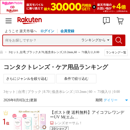
ようこそ 楽天市場へ
ログイン
会員登録
品
>
3セット,台湾,ブラック,8.70,低含水レンズ,13.2mm,60 ～ 71個入り,0.00
ランキング一覧
コンタクトレンズ・ケア用品ランキング
条件で絞り込む
3セット | 台湾 | ブラック | 8.70 | 低含水レンズ | 13.2mm | 60 ～ 71個入り | 0.00
2026年8月8日(土)更新
期間
【ポスト便 送料無料】アイコフレワンデ
ーUV M(エム…
1
レンズオーサム！
位