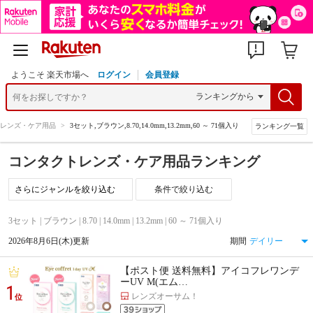
ようこそ 楽天市場へ
ログイン
会員登録
レンズ・ケア用品
>
3セット,ブラウン,8.70,14.0mm,13.2mm,60 ～ 71個入り
ランキング一覧
コンタクトレンズ・ケア用品ランキング
条件で絞り込む
3セット | ブラウン | 8.70 | 14.0mm | 13.2mm | 60 ～ 71個入り
2026年8月6日(木)更新
期間
【ポスト便 送料無料】アイコフレワンデ
ーUV M(エム…
1
レンズオーサム！
位