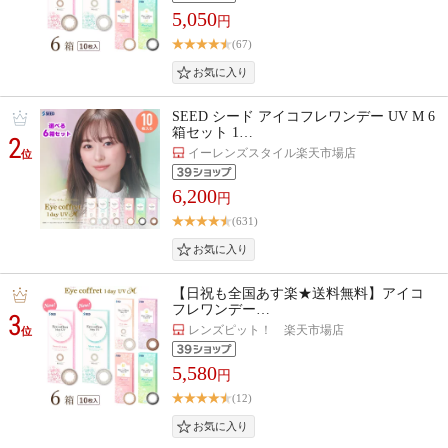
5,050
円
(67)
SEED シード アイコフレワンデー UV M 6
箱セット 1…
2
イーレンズスタイル楽天市場店
位
6,200
円
(631)
【日祝も全国あす楽★送料無料】アイコ
フレワンデー…
3
レンズピット！ 楽天市場店
位
5,580
円
(12)