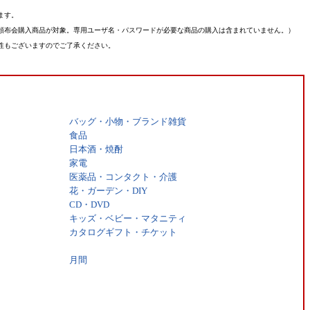
ます。
頒布会購入商品が対象。専用ユーザ名・パスワードが必要な商品の購入は含まれていません。）
性もございますのでご了承ください。
バッグ・小物・ブランド雑貨
食品
日本酒・焼酎
家電
医薬品・コンタクト・介護
花・ガーデン・DIY
CD・DVD
キッズ・ベビー・マタニティ
カタログギフト・チケット
月間