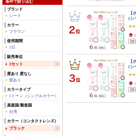
条件で絞り込む
ブランド
【ポ
シード
(シ
カラー
ブラウン
使用期間
1日
販売単位
【ポ
3セット
(シ
度あり 度なし
度あり
カラータイプ
1トーン（シングルカラー）
原産国/製造国
台湾
カラー（コンタクトレンズ）
ブラック