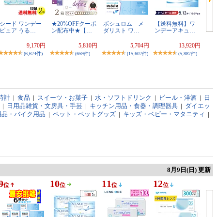
シード ワンデー
★20%OFFクーポ
ボシュロム メ
【送料無料】ワ
ピュア うる…
ン配布中★【…
ダリスト ワ…
ンデーアキュ…
9,170円
5,810円
5,704円
13,920円
(6,624件)
(659件)
(15,602件)
(5,887件)
時計
|
食品
|
スイーツ・お菓子
|
水・ソフトドリンク
|
ビール・洋酒
|
日
|
日用品雑貨・文房具・手芸
|
キッチン用品・食器・調理器具
|
ダイエッ
用品・バイク用品
|
ペット・ペットグッズ
|
キッズ・ベビー・マタニティ
|
8月9日(日) 更新
9
10
11
12
位
位
位
位