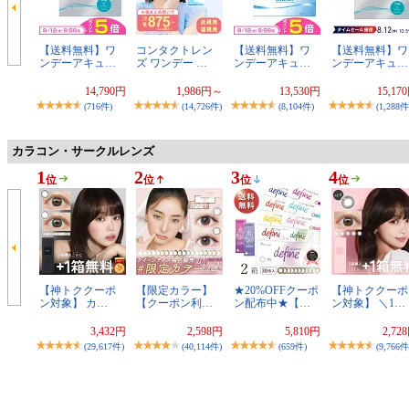
【送料無料】ワ
コンタクトレン
【送料無料】ワ
【送料無料】ワ
ンデーアキュ…
ズ ワンデー …
ンデーアキュ…
ンデーアキュ…
14,790円
1,986円～
13,530円
15,17
(716件)
(14,726件)
(8,104件)
(1,288件
カラコン・サークルレンズ
1
2
3
4
位
位
位
位
【神トククーポ
【限定カラー】
★20%OFFクーポ
【神トククーポ
ン対象】 カ…
【クーポン利…
ン配布中★【…
ン対象】 ＼1…
3,432円
2,598円
5,810円
2,72
(29,617件)
(40,114件)
(659件)
(9,766件