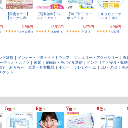
【限定カラー】
【送料無料】ワ
【500円OFFクー
アキュビューオ
【クーポン利…
ンデーアキュ…
ポン!! ※当…
アシス 2~8箱…
0円
2,598円
13,530円
8,970円
4,890円～
)
(40,114件)
(8,104件)
(741件)
(353件)
ンド雑貨
|
インナー・下着・ナイトウェア
|
ジュエリー・アクセサリー
|
腕
オーディオ・カメラ
|
家電
|
光回線・モバイル通信
|
インテリア・寝具・収納
IY
|
おもちゃ
|
楽器・音響機器
|
ホビー
|
テレビゲーム
|
CD・DVD
|
車
チケット
5
6
7
8
位
位
位
位