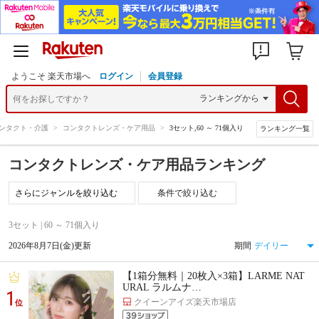
ようこそ 楽天市場へ
ログイン
会員登録
ンタクト・介護
>
コンタクトレンズ・ケア用品
>
3セット,60 ～ 71個入り
ランキング一覧
コンタクトレンズ・ケア用品ランキング
条件で絞り込む
3セット | 60 ～ 71個入り
2026年8月7日(金)更新
期間
【1箱分無料｜20枚入×3箱】LARME NAT
URAL ラルムナ…
1
クイーンアイズ楽天市場店
位