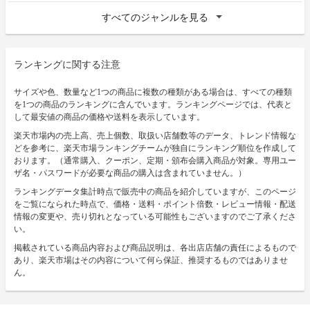
すべてのジャンルを見る
ランキングに関する注意
サイズや色、数量など1つの商品に複数の種類がある場合は、すべての種類
を1つの商品のランキングに含んでいます。ランキングページでは、代表と
して最安値の商品の価格や送料を表示しています。
楽天市場内の売上高、売上個数、取扱い店舗数等のデータ、トレンド情報な
どを参考に、楽天市場ランキングチームが独自にランキング順位を作成して
おります。（通常購入、クーポン、定期・頒布会購入商品が対象。専用ユー
ザ名・パスワードが必要な商品の購入は含まれていません。）
ランキングデータ集計時点で販売中の商品を紹介していますが、このページ
をご覧になられた時点で、価格・送料・ポイント倍数・レビュー情報・配送
情報の変更や、売り切れとなっている可能性もございますのでご了承くださ
い。
掲載されている商品内容および商品説明は、各出店店舗の責任によるもので
あり、楽天市場はその内容について何ら保証、推奨するものではありませ
ん。