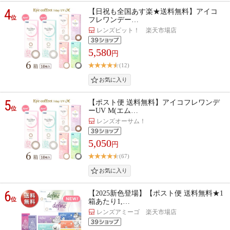
4
【日祝も全国あす楽★送料無料】アイコ
位
フレワンデー…
レンズピット！ 楽天市場店
5,580
円
(12)
5
【ポスト便 送料無料】アイコフレワンデ
位
ーUV M(エム…
レンズオーサム！
5,050
円
(67)
6
【2025新色登場】【ポスト便 送料無料★1
位
箱あたり1,…
レンズアミーゴ 楽天市場店