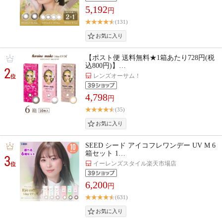
5,192
円
(131)
【ポスト便 送料無料★1箱あたり728円(税
込800円)】…
2
レンズオーサム！
位
4,798
円
(35)
SEED シード アイコフレワンデー UV M 6
箱セット 1…
3
イーレンズスタイル楽天市場店
位
6,200
円
(631)