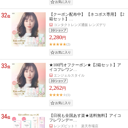
32
【クーポン配布中】 【ネコポス専用】【2
位
箱セット】…
コンタクトレンズ通販 レンズデリ
2,280
円
(2)
33
★100円オフクーポン★【2箱セット】ア
位
イコフレワン…
エンジェルスタイル
2,262
円
(1)
34
【日祝も全国あす楽★送料無料】アイコ
位
フレワンデー…
レンズピット！ 楽天市場店