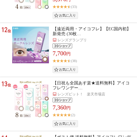
(33)
12
【遠近両用・アイコフレ】【EC国内初】
位
新発売 (30枚…
レンズグランプリ
7,700
円
(38)
13
【日祝も全国あす楽★送料無料】アイコ
位
フレワンデー…
レンズピット！ 楽天市場店
7,360
円
(2)