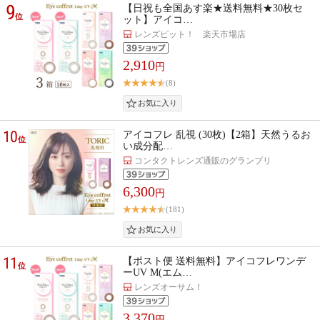
9
【日祝も全国あす楽★送料無料★30枚セ
位
ット】アイコ…
レンズピット！ 楽天市場店
2,910
円
(8)
10
アイコフレ 乱視 (30枚)【2箱】天然うるお
位
い成分配…
コンタクトレンズ通販のグランプリ
6,300
円
(181)
11
【ポスト便 送料無料】アイコフレワンデ
位
ーUV M(エム…
レンズオーサム！
3,370
円