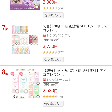
3,980
円
(75)
7
＼合計30枚／ 新色登場 SEED シード アイ
位
コフレ ワ…
レンズグランプリ
2,730
円
(173)
8
【30枚セット★ポスト便 送料無料】アイ
位
コフレワン…
レンズオーサム！
2,530
円
(46)