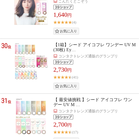
こんたくとこぞう
1,640
円
(4)
30
【1箱】シード アイコフレ ワンデー UV M
位
(30枚) Ey…
コンタクトレンズ通販のグランプリ
2,730
円
(41)
31
【 最安値挑戦 】シード アイコフレ ワン
位
デー UV M …
コンタクトレンズ通販のグランプリ
2,700
円
(17)