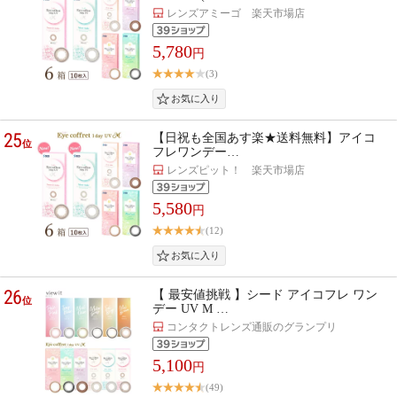
レンズアミーゴ 楽天市場店
5,780
円
(3)
25
【日祝も全国あす楽★送料無料】アイコ
位
フレワンデー…
レンズピット！ 楽天市場店
5,580
円
(12)
26
【 最安値挑戦 】シード アイコフレ ワン
位
デー UV M …
コンタクトレンズ通販のグランプリ
5,100
円
(49)