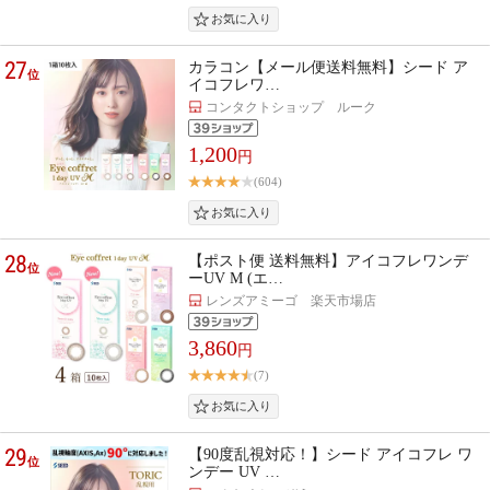
27
カラコン【メール便送料無料】シード ア
位
イコフレワ…
コンタクトショップ ルーク
1,200
円
(604)
28
【ポスト便 送料無料】アイコフレワンデ
位
ーUV M (エ…
レンズアミーゴ 楽天市場店
3,860
円
(7)
29
【90度乱視対応！】シード アイコフレ ワ
位
ンデー UV …