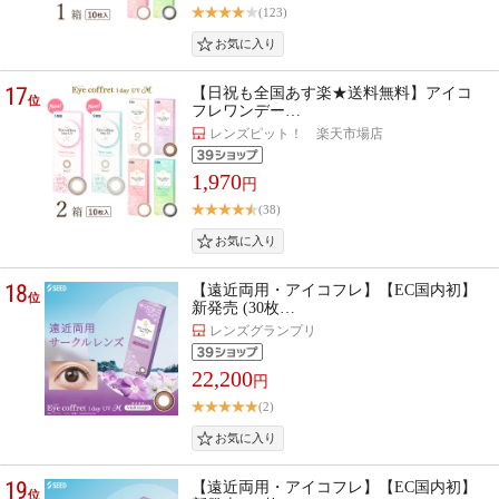
(123)
17
【日祝も全国あす楽★送料無料】アイコ
位
フレワンデー…
レンズピット！ 楽天市場店
1,970
円
(38)
18
【遠近両用・アイコフレ】【EC国内初】
位
新発売 (30枚…
レンズグランプリ
22,200
円
(2)
19
【遠近両用・アイコフレ】【EC国内初】
位