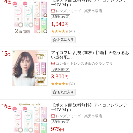
14
【ポスト便 送料無料】アイコフレワンデ
位
ーUV M (エ…
レンズアミーゴ 楽天市場店
1,940
円
(45)
15
アイコフレ 乱視 (30枚)【1箱】天然うるお
位
い成分配…
コンタクトレンズ通販のグランプリ
3,300
円
(32)
16
【ポスト便 送料無料】アイコフレワンデ
位
ーUV M (エ…
レンズアミーゴ 楽天市場店
975
円