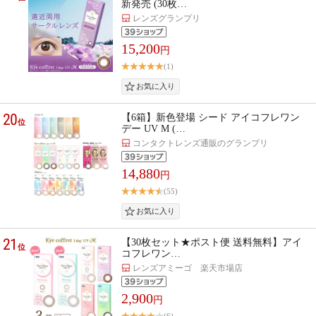
新発売 (30枚…
レンズグランプリ
15,200
円
(1)
20
【6箱】新色登場 シード アイコフレワン
位
デー UV M (…
コンタクトレンズ通販のグランプリ
14,880
円
(55)
21
【30枚セット★ポスト便 送料無料】アイ
位
コフレワン…
レンズアミーゴ 楽天市場店
2,900
円