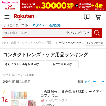
ようこそ 楽天市場へ
ログイン
会員登録
ンタクト・介護
>
コンタクトレンズ・ケア用品
>
シード,2トーン,13.2mm
ランキング一覧
コンタクトレンズ・ケア用品ランキング
条件で絞り込む
シード | 2トーン | 13.2mm
2026年8月8日(土)更新
期間
＼合計60枚／ 新色登場 SEED シード アイ
コフレ ワ…
1
レンズグランプリ
位