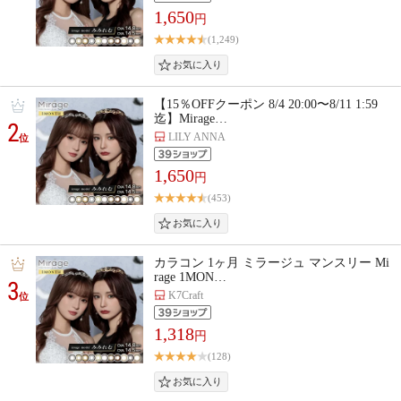
1,650
円
(1,249)
【15％OFFクーポン 8/4 20:00〜8/11 1:59
迄】Mirage…
2
LILY ANNA
位
1,650
円
(453)
カラコン 1ヶ月 ミラージュ マンスリー Mi
rage 1MON…
3
K7Craft
位
1,318
円
(128)