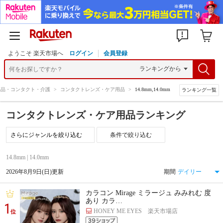
ようこそ 楽天市場へ
ログイン
会員登録
薬品・コンタクト・介護
>
コンタクトレンズ・ケア用品
>
14.8mm,14.0mm
ランキング一覧
コンタクトレンズ・ケア用品ランキング
条件で絞り込む
14.8mm | 14.0mm
2026年8月9日(日)更新
期間
カラコン Mirage ミラージュ みみれむ 度
あり カラ…
1
HONEY ME EYES 楽天市場店
位