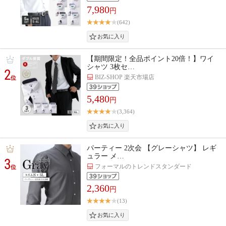
7,980
円
(642)
【期間限定！全品ポイント20倍！】ワイ
シャツ 3枚セ…
2
BIZ-SHOP 楽天市場店
位
5,480
円
(3,364)
パーティー 2次会 【グレーシャツ】 レギ
ュラー メ…
3
フォーマルのトレンドスタンダード
位
2,360
円
(13)