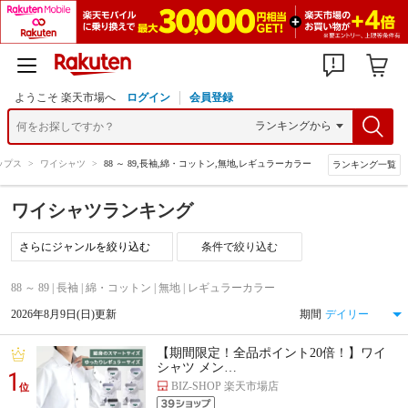
ようこそ 楽天市場へ
ログイン
会員登録
ップス
>
ワイシャツ
>
88 ～ 89,長袖,綿・コットン,無地,レギュラーカラー
ランキング一覧
ワイシャツランキング
条件で絞り込む
88 ～ 89 | 長袖 | 綿・コットン | 無地 | レギュラーカラー
2026年8月9日(日)更新
期間
【期間限定！全品ポイント20倍！】ワイ
シャツ メン…
1
BIZ-SHOP 楽天市場店
位