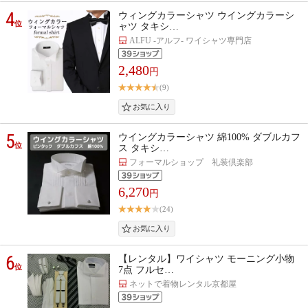
4
ウィングカラーシャツ ウイングカラーシ
位
ャツ タキシ…
ALFU -アルフ- ワイシャツ専門店
2,480
円
(9)
5
ウイングカラーシャツ 綿100% ダブルカフ
位
ス タキシ…
フォーマルショップ 礼装倶楽部
6,270
円
(24)
6
【レンタル】ワイシャツ モーニング小物
位
7点 フルセ…
ネットで着物レンタル京都屋