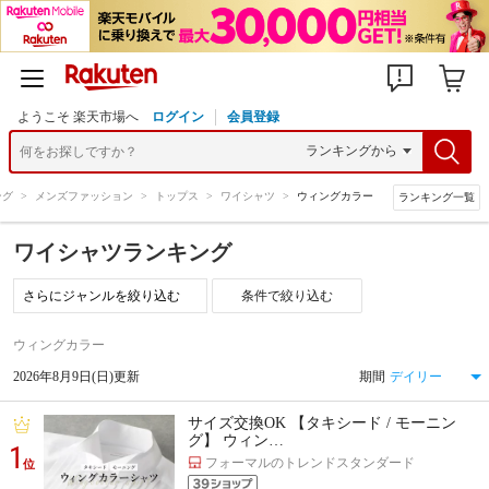
ようこそ 楽天市場へ
ログイン
会員登録
ング
>
メンズファッション
>
トップス
>
ワイシャツ
>
ウィングカラー
ランキング一覧
ワイシャツランキング
条件で絞り込む
ウィングカラー
2026年8月9日(日)更新
期間
サイズ交換OK 【タキシード / モーニン
グ】 ウィン…
1
フォーマルのトレンドスタンダード
位