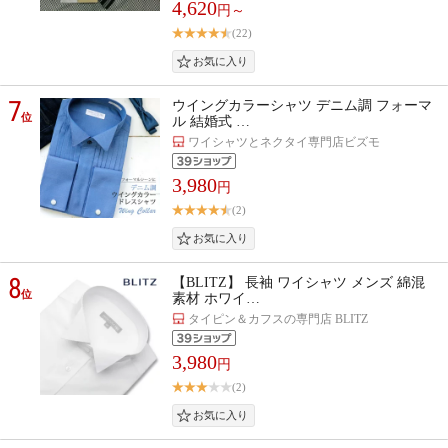
4,620
円～
(22)
7
ウイングカラーシャツ デニム調 フォーマ
位
ル 結婚式 …
ワイシャツとネクタイ専門店ビズモ
3,980
円
(2)
8
【BLITZ】 長袖 ワイシャツ メンズ 綿混
位
素材 ホワイ…
タイピン＆カフスの専門店 BLITZ
3,980
円
(2)