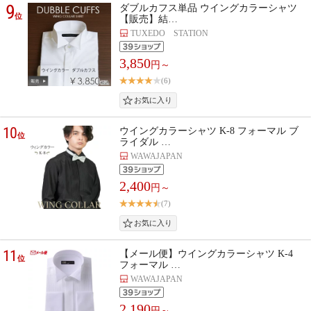
9
ダブルカフス単品 ウイングカラーシャツ
位
【販売】結…
TUXEDO STATION
3,850
円～
(6)
10
ウイングカラーシャツ K-8 フォーマル ブ
位
ライダル …
WAWAJAPAN
2,400
円～
(7)
11
【メール便】ウイングカラーシャツ K-4
位
フォーマル …
WAWAJAPAN
2,190
円～