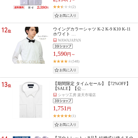
(2)
12
ウイングカラーシャツ K-2 K-9 K10 K-11
位
ホワイト …
WAWAJAPAN
1,590
円～
(548)
13
【期間限定 タイムセール】【72%OFF】
位
【SALE】【公…
シャツ工房 楽天市場店
1,751
円
(1)