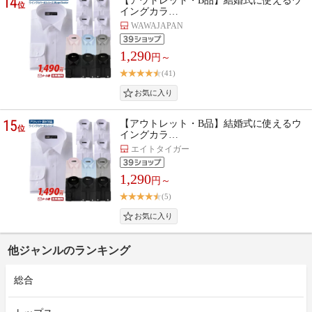
14
【アウトレット・B品】結婚式に使えるウ
位
イングカラ…
WAWAJAPAN
1,290
円～
(41)
15
【アウトレット・B品】結婚式に使えるウ
位
イングカラ…
エイトタイガー
1,290
円～
(5)
他ジャンルのランキング
総合