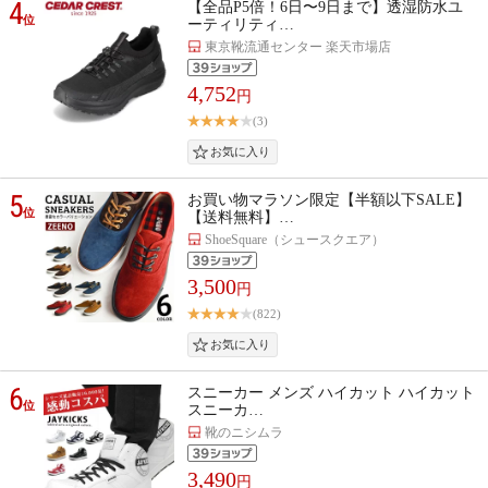
4
【全品P5倍！6日〜9日まで】透湿防水ユ
位
ーティリティ…
東京靴流通センター 楽天市場店
4,752
円
(3)
5
お買い物マラソン限定【半額以下SALE】
位
【送料無料】…
ShoeSquare（シュースクエア）
3,500
円
(822)
6
スニーカー メンズ ハイカット ハイカット
位
スニーカ…
靴のニシムラ
3,490
円