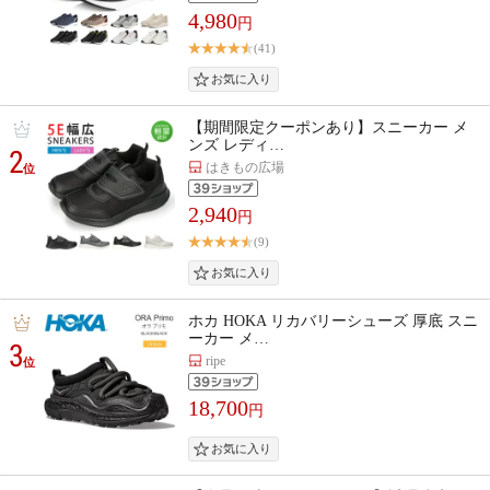
4,980
円
(41)
【期間限定クーポンあり】スニーカー メ
ンズ レディ…
2
はきもの広場
位
2,940
円
(9)
ホカ HOKA リカバリーシューズ 厚底 スニ
ーカー メ…
3
ripe
位
18,700
円