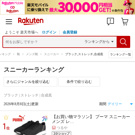
ようこそ 楽天市場へ
ログイン
会員登録
ンキング
>
靴
>
メンズ靴
>
スニーカー
>
ブラック,ストレッチ,合成底
ランキング一覧
スニーカーランキング
条件で絞り込む
ブラック | ストレッチ | 合成底
2026年8月8日(土)更新
期間
【お買い物マラソン】 プーマ スニーカー
メンズ レ…
1
つるや
位