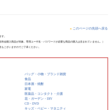
このページの先頭へ戻る
ます。
頒布会購入商品が対象。専用ユーザ名・パスワードが必要な商品の購入は含まれていません。）
性もございますのでご了承ください。
バッグ・小物・ブランド雑貨
食品
日本酒・焼酎
家電
医薬品・コンタクト・介護
花・ガーデン・DIY
CD・DVD
キッズ・ベビー・マタニティ