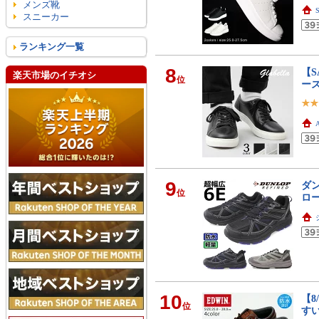
メンズ靴
スニーカー
ランキング一覧
8
【S
楽天市場のイチオシ
位
ーズ
9
ダン
位
ロー
10
【8
位
す