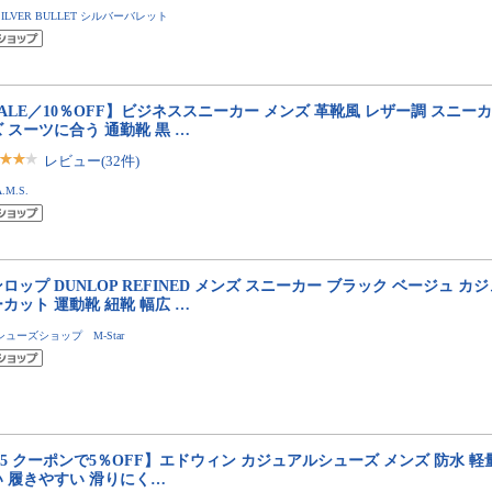
SILVER BULLET シルバーバレット
ALE／10％OFF】ビジネススニーカー メンズ 革靴風 レザー調 スニー
 スーツに合う 通勤靴 黒 …
レビュー(32件)
A.M.S.
ロップ DUNLOP REFINED メンズ スニーカー ブラック ベージュ 
カット 運動靴 紐靴 幅広 …
シューズショップ M-Star
/5 クーポンで5％OFF】エドウィン カジュアルシューズ メンズ 防水 軽量
い 履きやすい 滑りにく…