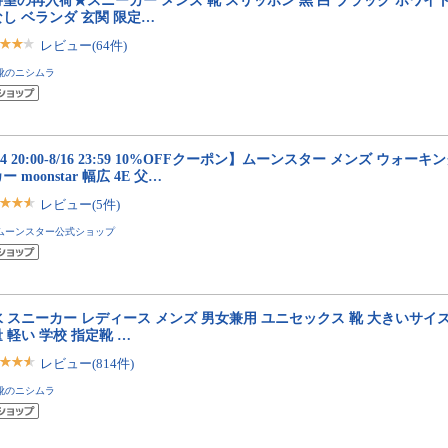
望の再入荷★スニーカー メンズ 靴 スリッポン 黒 白 ブラック ホワイト
し ベランダ 玄関 限定…
レビュー(64件)
靴のニシムラ
/4 20:00-8/16 23:59 10%OFFクーポン】ムーンスター メンズ ウォー
ー moonstar 幅広 4E 父…
レビュー(5件)
ムーンスター公式ショップ
 スニーカー レディース メンズ 男女兼用 ユニセックス 靴 大きいサイズ 
 軽い 学校 指定靴 …
レビュー(814件)
靴のニシムラ