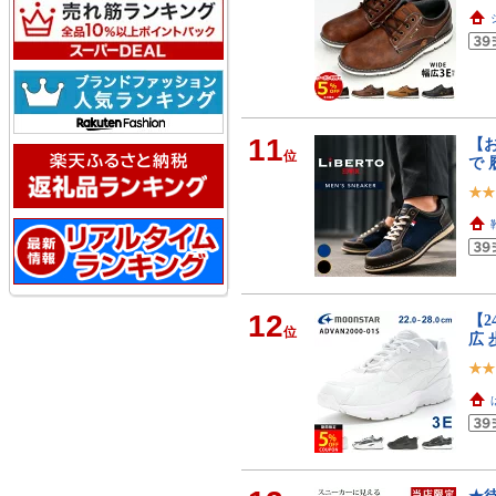
11
【お
位
で 
12
【2
位
広 