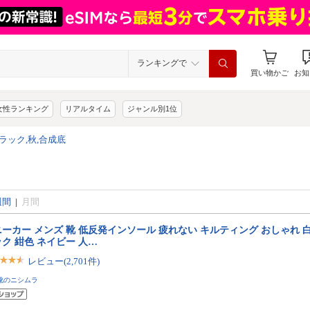
ランキングで
買い物かご
お知
女性ランキング
リアルタイム
ジャンル別1位
ラック,秋,合成底
週間
|
月間
ーカー メンズ 靴 低反発インソール 疲れない キルティング おしゃれ 白
ク 紺色 ネイビー 人…
レビュー(2,701件)
靴のニシムラ