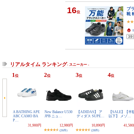
16
ブラ
位
靴 
E
リアルタイム ランキング
- スニーカー -
1
2
3
4
位
位
位
位
A BATHING APE
New Balance U530
【ADIDAS】 ア
【SALE】【半
ABC CAMO BA
JPB ニュ…
ディダス SUPE…
以下】 メゾ…
P…
31,900円
12,980円
10,890円
41,58
(26件)
(28件)