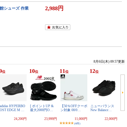
2,988円
育館シューズ 作業
8月6日(木) 09:57更新
9
10
11
12
位
位
位
位
adidas HYPERBO
[ ポイントUP &
【50％OFFクーポ
ニューバランス
OST EDGE M …
最大2000円O…
ン対象 08/0…
New Balance…
24,200円
23,999円
11,000円
22,000円
(4件)