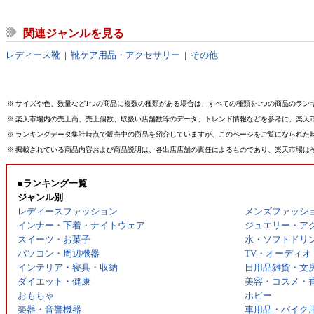
関連ジャンルを見る
レディース靴
|
靴ケア用品・アクセサリー
|
その他
※
サイズや色、数量など1つの商品に複数の種類がある場合は、すべての種類を1つの商品のラン
※
楽天市場内の売上高、売上個数、取扱い店舗数等のデータ、トレンド情報などを参考に、楽天
※
ランキングデータ集計時点で販売中の商品を紹介していますが、このページをご覧になられた
※
掲載されている商品内容および商品説明は、各出店店舗の責任によるものであり、楽天市場は
■ランキング一覧
ジャンル別
レディースファッション
メンズファッシ
インナー・下着・ナイトウェア
ジュエリー・ア
スイーツ・お菓子
水・ソフトドリ
パソコン・周辺機器
TV・オーディオ
インテリア・寝具・収納
日用品雑貨・文
ダイエット・健康
美容・コスメ・
おもちゃ
ホビー
楽器・音響機器
車用品・バイク