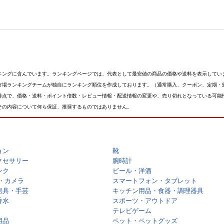
キングに含んでいます。ランキングページでは、代表として最安値の商品の価格や送料を表示してい
市場ランキングチームが独自にランキング順位を作成しております。（通常購入、クーポン、定期・
時点で、価格・送料・ポイント倍数・レビュー情報・配送情報の変更や、売り切れとなっている可能
その内容について何ら保証、推奨するものではありません。
ョン
靴
クセサリー
腕時計
ンク
ビール・洋酒
・カメラ
スマートフォン・タブレット
房具・手芸
キッチン用品・食器・調理器具
香水
スポーツ・アウトドア
テレビゲーム
用品
ペット・ペットグッズ