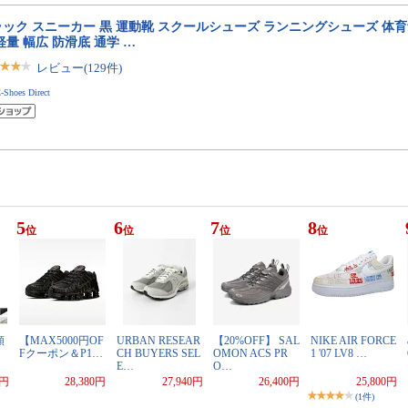
ック スニーカー 黒 運動靴 スクールシューズ ランニングシューズ 体
軽量 幅広 防滑底 通学 …
レビュー(129件)
-Shoes Direct
5
6
7
8
位
位
位
位
額
【MAX5000円OF
URBAN RESEAR
【20%OFF】 SAL
NIKE AIR FORCE
Fクーポン＆P1…
CH BUYERS SEL
OMON ACS PR
1 '07 LV8 …
E…
O…
0円
28,380円
27,940円
26,400円
25,800円
(1件)