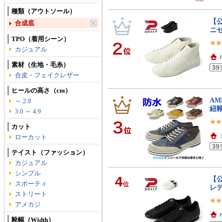
種類（アウトソール）
【公
合成底
ニ
TPO（着用シーン）
カジュアル
素材（生地・毛糸）
合皮・フェイクレザー
ヒールの高さ（cm）
AM
～ 2.9
紐
3.0 ～ 4.9
カット
ローカット
テイスト（ファッション）
カジュアル
シンプル
4
【公
スポーティ
位
レ
ストリート
アメカジ
靴幅（Width）