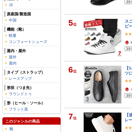
3E
原産国/製造国
中国
5
スニ
位
ビー
機能（靴）
軽量
コンフォートシューズ
屋内・屋外
屋外
屋内
6
【S
位
タイプ（ストラップ）
ツ
レースアップ
形状（つま先）
ラウンドトゥ
形（ヒール・ソール）
フラット底
7
【送
位
レー
このジャンルの商品
靴