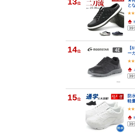
13
★待
位
とな
14
【8
位
ーカ
15
防水
位
軽量