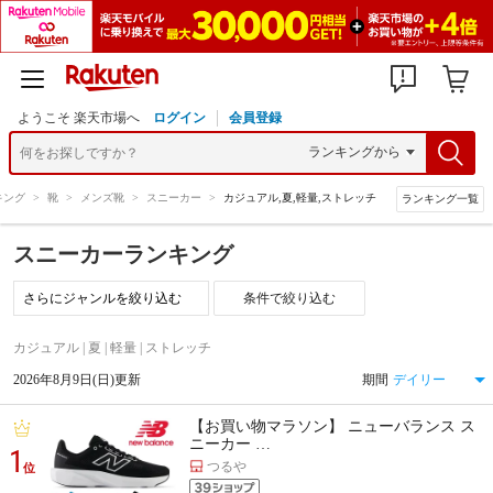
ようこそ 楽天市場へ
ログイン
会員登録
キング
>
靴
>
メンズ靴
>
スニーカー
>
カジュアル,夏,軽量,ストレッチ
ランキング一覧
スニーカーランキング
条件で絞り込む
カジュアル | 夏 | 軽量 | ストレッチ
2026年8月9日(日)更新
期間
【お買い物マラソン】 ニューバランス ス
ニーカー …
1
つるや
位