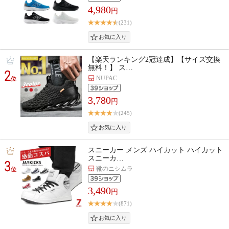
4,980
円
(231)
【楽天ランキング2冠達成】【サイズ交換
無料！】 ス…
2
NUPAC
位
3,780
円
(245)
スニーカー メンズ ハイカット ハイカット
スニーカ…
3
靴のニシムラ
位
3,490
円
(871)