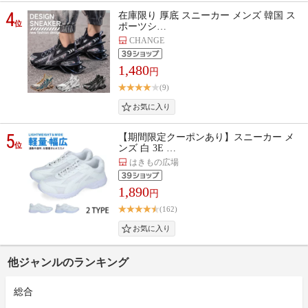
4
在庫限り 厚底 スニーカー メンズ 韓国 ス
位
ポーツシ…
CHANGE
1,480
円
(9)
5
【期間限定クーポンあり】スニーカー メ
位
ンズ 白 3E …
はきもの広場
1,890
円
(162)
他ジャンルのランキング
総合