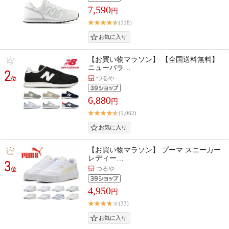
7,590
円
(118)
【お買い物マラソン】 【全国送料無料】
ニューバラ…
2
つるや
位
6,880
円
(1,062)
【お買い物マラソン】 プーマ スニーカー
レディー…
3
つるや
位
4,950
円
(33)