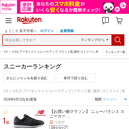
ようこそ 楽天市場へ
ログイン
会員登録
>
3.0 ～ 4.9,E,アーモンドトゥ,レースアップ,フラット底,屋外,ストリート,冬
ランキング一覧
スニーカーランキング
条件で絞り込む
3.0 ～ 4.9 | E | アーモンドトゥ | レースアップ | フラット底 | 屋外 | ストリート | 冬
2026年8月5日(水)更新
期間
【お買い物マラソン】 ニューバランス ス
ニーカー …
1
つるや
位