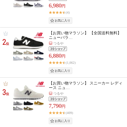
6,980
円
(4)
【お買い物マラソン】 【全国送料無料】
ニューバラ…
2
つるや
位
6,880
円
(1,062)
【お買い物マラソン】 スニーカー レディ
ース ニュ…
3
つるや
位
7,790
円
(409)