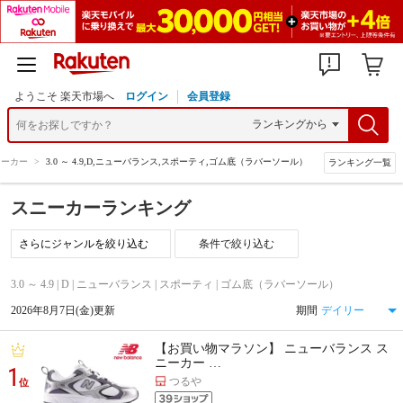
ようこそ 楽天市場へ
ログイン
会員登録
ニーカー
>
3.0 ～ 4.9,D,ニューバランス,スポーティ,ゴム底（ラバーソール）
ランキング一覧
スニーカーランキング
条件で絞り込む
3.0 ～ 4.9 | D | ニューバランス | スポーティ | ゴム底（ラバーソール）
2026年8月7日(金)更新
期間
【お買い物マラソン】 ニューバランス ス
ニーカー …
1
つるや
位