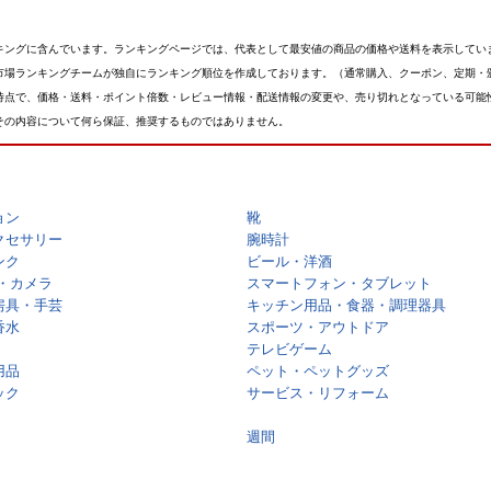
キングに含んでいます。ランキングページでは、代表として最安値の商品の価格や送料を表示してい
市場ランキングチームが独自にランキング順位を作成しております。（通常購入、クーポン、定期・
時点で、価格・送料・ポイント倍数・レビュー情報・配送情報の変更や、売り切れとなっている可能
その内容について何ら保証、推奨するものではありません。
ョン
靴
クセサリー
腕時計
ンク
ビール・洋酒
・カメラ
スマートフォン・タブレット
房具・手芸
キッチン用品・食器・調理器具
香水
スポーツ・アウトドア
テレビゲーム
用品
ペット・ペットグッズ
ック
サービス・リフォーム
週間