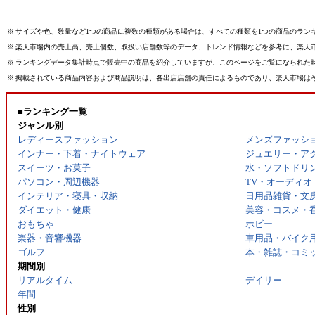
※
サイズや色、数量など1つの商品に複数の種類がある場合は、すべての種類を1つの商品のラン
※
楽天市場内の売上高、売上個数、取扱い店舗数等のデータ、トレンド情報などを参考に、楽天
※
ランキングデータ集計時点で販売中の商品を紹介していますが、このページをご覧になられた
※
掲載されている商品内容および商品説明は、各出店店舗の責任によるものであり、楽天市場は
■ランキング一覧
ジャンル別
レディースファッション
メンズファッシ
インナー・下着・ナイトウェア
ジュエリー・ア
スイーツ・お菓子
水・ソフトドリ
パソコン・周辺機器
TV・オーディオ
インテリア・寝具・収納
日用品雑貨・文
ダイエット・健康
美容・コスメ・
おもちゃ
ホビー
楽器・音響機器
車用品・バイク
ゴルフ
本・雑誌・コミ
期間別
リアルタイム
デイリー
年間
性別