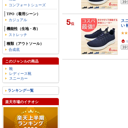
コンフォートシューズ
TPO（着用シーン）
カジュアル
5
ス
位
い 
機能性（生地・布）
ストレッチ
種類（アウトソール）
合成底
このジャンルの商品
靴
レディース靴
スニーカー
ランキング一覧
楽天市場のイチオシ