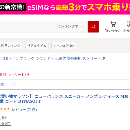
ランキングで
買い物かご
お知
女性ランキング
リアルタイム
ジャンル別1位
>
3.0 ～ 4.9,ブラック,ラウンドトゥ,屋内屋外兼用,ストリート,冬
外兼用 | ストリート | 冬
週間
|
月間
買い物マラソン】 ニューバランス スニーカー メンズ レディース M30 CT30 
軽量 コート DYNASOFT
レビュー(71件)
つるや