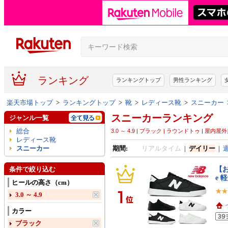
ランキング
ランキングトップ
男性ランキング
楽天市場トップ
>
ランキングトップ
>
靴
>
レディース靴
>
スニーカー
スニーカーランキング
ジャンル一覧
総合
3.0 ～ 4.9 | ブラック | ラウンドトゥ | 屋内屋
レディース靴
スニーカー
期間:
リアルタイム
|
デイリー
|
【お
条件で絞り込む
e 
ヒールの高さ（cm）
3.0 ～ 4.9
カラー
ブラック