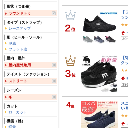
形状（つま先）
【ラ
ラウンドトゥ
ッシ
タイプ（ストラップ）
レースアップ
形（ヒール・ソール）
厚底
フラット底
【5
屋内・屋外
クッ
屋内屋外兼用
テイスト（ファッション）
ストリート
シーズン
冬
4
ス
カット
位
い 
ローカット
機能（靴）
軽量