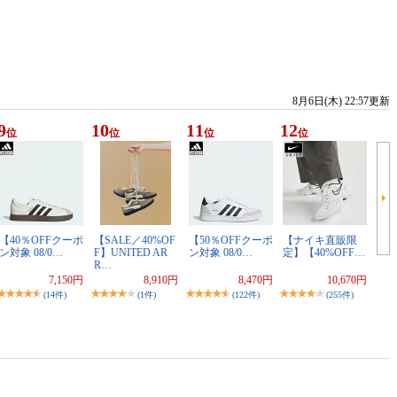
8月6日(木) 22:57更新
9
10
11
12
位
位
位
位
【40％OFFクーポ
【SALE／40%OF
【50％OFFクーポ
【ナイキ直販限
ン対象 08/0…
F】UNITED AR
ン対象 08/0…
定】【40%OFF…
R…
7,150円
8,910円
8,470円
10,670円
(14件)
(1件)
(122件)
(255件)