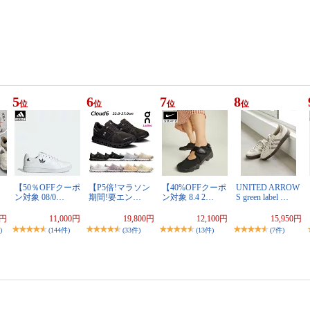
5
6
7
8
位
位
位
位
】
【50％OFFクーポ
【P5倍!マラソン
【40%OFFクーポ
UNITED ARROW
ン対象 08/0…
期間!要エン…
ン対象 8.4 2…
S green label …
9円
11,000円
19,800円
12,100円
15,950円
)
(144件)
(33件)
(13件)
(7件)