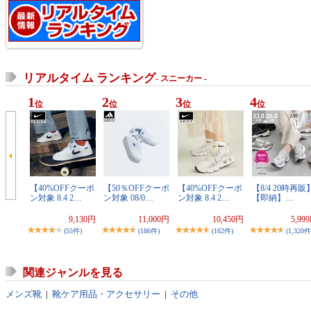
リアルタイム ランキング
- スニーカー -
1
2
3
4
位
位
位
位
【40%OFFクーポ
【50％OFFクーポ
【40%OFFクーポ
【8/4 20時再販
ン対象 8.4 2…
ン対象 08/0…
ン対象 8.4 2…
【即納】…
9,130円
11,000円
10,450円
5,99
(55件)
(186件)
(162件)
(1,320件
関連ジャンルを見る
メンズ靴
|
靴ケア用品・アクセサリー
|
その他