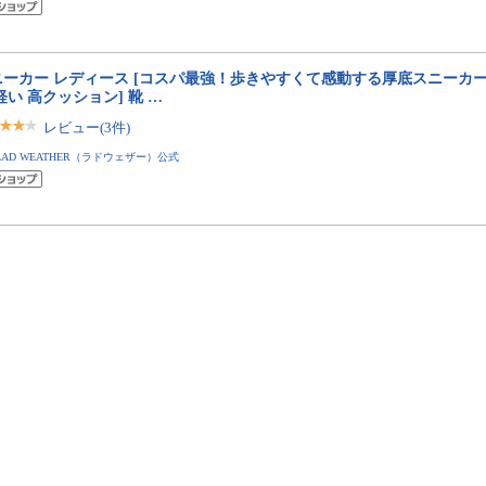
ニーカー レディース [コスパ最強！歩きやすくて感動する厚底スニーカー
軽い 高クッション] 靴 …
レビュー(3件)
LAD WEATHER（ラドウェザー）公式