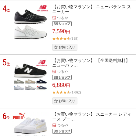
4
【お買い物マラソン】 ニューバランス ス
位
ニーカー …
つるや
7,590
円
(118)
5
【お買い物マラソン】 【全国送料無料】
位
ニューバラ…
つるや
6,880
円
(1,062)
6
【お買い物マラソン】 スニーカー レディ
位
ース プー…
つるや