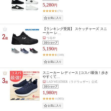
5,280
円
(71)
【ランキング受賞】 スケッチャーズ スニ
ーカー レ…
2
つるや
位
5,190
円
(140)
スニーカー レディース [コスパ最強！歩き
やすくて…
3
LAD WEATHER（ラドウェザー）公式
位
1,980
円
(905)