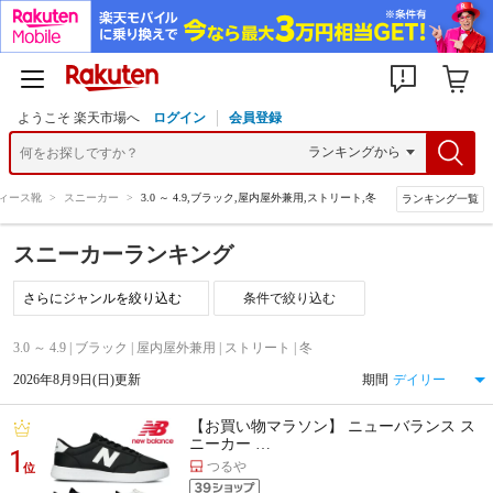
ようこそ 楽天市場へ
ログイン
会員登録
ィース靴
>
スニーカー
>
3.0 ～ 4.9,ブラック,屋内屋外兼用,ストリート,冬
ランキング一覧
スニーカーランキング
条件で絞り込む
3.0 ～ 4.9 | ブラック | 屋内屋外兼用 | ストリート | 冬
2026年8月9日(日)更新
期間
【お買い物マラソン】 ニューバランス ス
ニーカー …
1
つるや
位