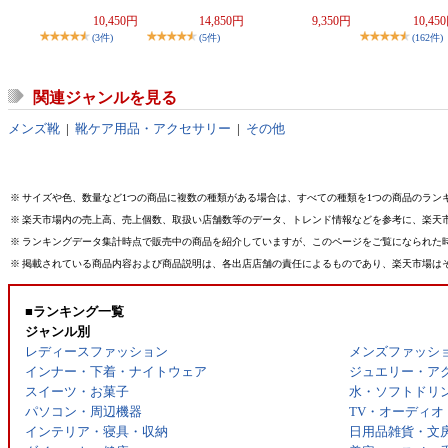
10,450円
14,850円
9,350円
10,45
(3件)
(5件)
(162件)
関連ジャンルを見る
メンズ靴
|
靴ケア用品・アクセサリー
|
その他
※
サイズや色、数量など1つの商品に複数の種類がある場合は、すべての種類を1つの商品のラン
※
楽天市場内の売上高、売上個数、取扱い店舗数等のデータ、トレンド情報などを参考に、楽天
※
ランキングデータ集計時点で販売中の商品を紹介していますが、このページをご覧になられた
※
掲載されている商品内容および商品説明は、各出店店舗の責任によるものであり、楽天市場は
■ランキング一覧
ジャンル別
レディースファッション
メンズファッシ
インナー・下着・ナイトウェア
ジュエリー・ア
スイーツ・お菓子
水・ソフトドリ
パソコン・周辺機器
TV・オーディオ
インテリア・寝具・収納
日用品雑貨・文