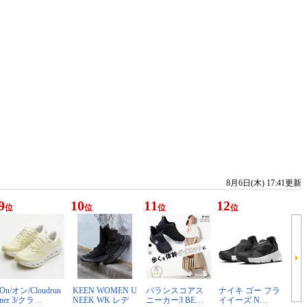
8月6日(木) 17:41更新
9
10
11
12
位
位
位
位
On/オン/Cloudrun
KEEN WOMEN U
バランスコアス
ナイキ ゴー フラ
ner 3/クラ…
NEEK WK レデ
ニーカー3 BE…
イイーズ N…