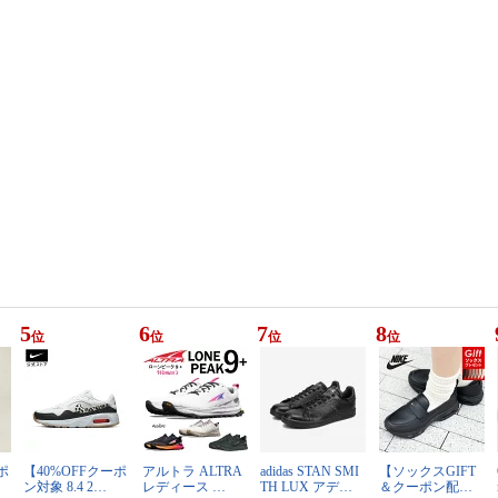
5
6
7
8
位
位
位
位
ポ
【40%OFFクーポ
アルトラ ALTRA
adidas STAN SMI
【ソックスGIFT
ン対象 8.4 2…
レディース …
TH LUX アデ…
＆クーポン配…