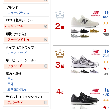
ブランド
【お
ニューバランス
nc
TPO（着用シーン）
カジュアル
形状（つま先）
アーモンドトゥ
タイプ（ストラップ）
【お
レースアップ
ス
形（ヒール・ソール）
フラット底
屋内・屋外
屋内
屋外
屋内屋外兼用
4
【お
位
e 
テイスト（ファッション）
スポーティ