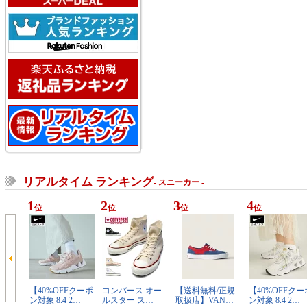
リアルタイム ランキング
- スニーカー -
1
2
3
4
位
位
位
位
【40%OFFクーポ
コンバース オー
【送料無料/正規
【40%OFFクー
ン対象 8.4 2…
ルスター ス…
取扱店】VAN…
ン対象 8.4 2…