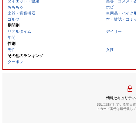
ダイエット・健康
美容・コスメ・
おもちゃ
ホビー
楽器・音響機器
車用品・バイク
ゴルフ
本・雑誌・コミ
期間別
リアルタイム
デイリー
年間
性別
男性
女性
その他のランキング
クーポン
情報セキュリティ
SSLに対応している楽天
トカード番号は暗号化し