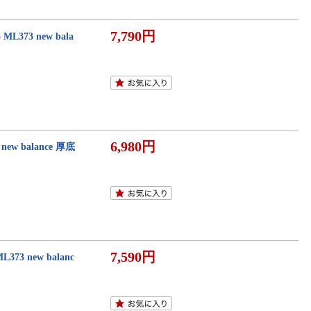
7,790円
3 new bala
6,980円
 balance 厚底
7,590円
 new balanc