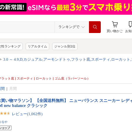
ランキングで
買い物かご
お知
女性ランキング
リアルタイム
ジャンル別1位
>
3.0 ～ 4.9,D,カジュアル,アーモンドトゥ,フラット底,スポーティ,ローカッ
トゥ | フラット底 | スポーティ | ローカット | ゴム底（ラバーソール）
週間
|
月間
買い物マラソン】 【全国送料無料】 ニューバランス スニーカー レディ
0M new balance クラシック
レビュー(1,062件)
つるや