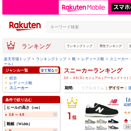
ランキング
ランキングトップ
男性ランキング
楽天市場トップ
>
ランキングトップ
>
靴
>
レディース靴
>
スニーカー
ール）
スニーカーランキング
ジャンル一覧
総合
3.0 ～ 4.9 | D | カジュアル | アーモンド
レディース靴
スニーカー
期間:
リアルタイム
|
デイリー
|
【お
条件で絞り込む
42
ヒールの高さ（cm）
3.0 ～ 4.9
靴幅（Width）
D