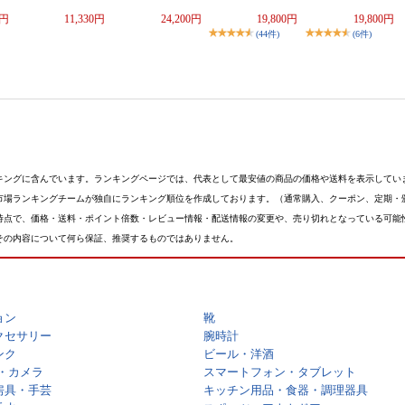
0円
11,330円
24,200円
19,800円
19,800円
(44件)
(6件)
キングに含んでいます。ランキングページでは、代表として最安値の商品の価格や送料を表示してい
市場ランキングチームが独自にランキング順位を作成しております。（通常購入、クーポン、定期・
時点で、価格・送料・ポイント倍数・レビュー情報・配送情報の変更や、売り切れとなっている可能
その内容について何ら保証、推奨するものではありません。
ョン
靴
クセサリー
腕時計
ンク
ビール・洋酒
・カメラ
スマートフォン・タブレット
房具・手芸
キッチン用品・食器・調理器具