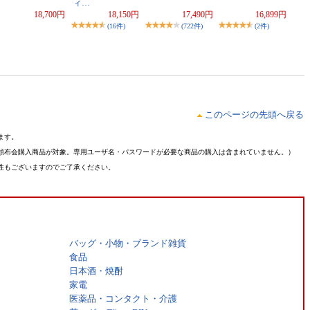
ィ…
18,700円
18,150円
17,490円
16,899円
(16件)
(722件)
(2件)
このページの先頭へ戻る
ます。
頒布会購入商品が対象。専用ユーザ名・パスワードが必要な商品の購入は含まれていません。）
性もございますのでご了承ください。
バッグ・小物・ブランド雑貨
食品
日本酒・焼酎
家電
医薬品・コンタクト・介護