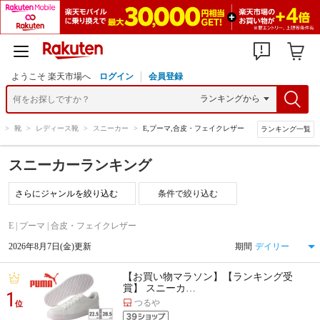
ようこそ 楽天市場へ
ログイン
会員登録
>
靴
>
レディース靴
>
スニーカー
>
E,プーマ,合皮・フェイクレザー
ランキング一覧
スニーカーランキング
条件で絞り込む
E | プーマ | 合皮・フェイクレザー
2026年8月7日(金)更新
期間
【お買い物マラソン】【ランキング受
賞】 スニーカ…
1
つるや
位