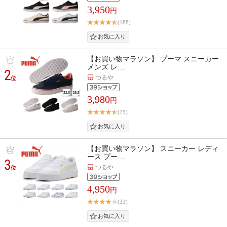
3,950
円
(188)
【お買い物マラソン】 プーマ スニーカー
メンズ レ…
2
つるや
位
3,980
円
(75)
【お買い物マラソン】 スニーカー レディ
ース プー…
3
つるや
位
4,950
円
(33)